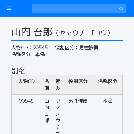
山内 吾郎
（ヤマウチ ゴロウ）
人物CD：
90545
役割区分：
男性俳優
名称区分：
本名
別名
人物CD
名
読
役割区分
名称区分
前
み
90545
山
ヤ
男性俳優
本名
内
マ
吾
ノ
郎
ウ
チ
ゴ