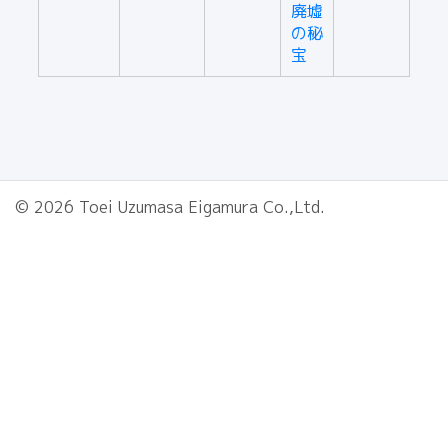
廃墟
の秘
宝
© 2026 Toei Uzumasa Eigamura Co.,Ltd.