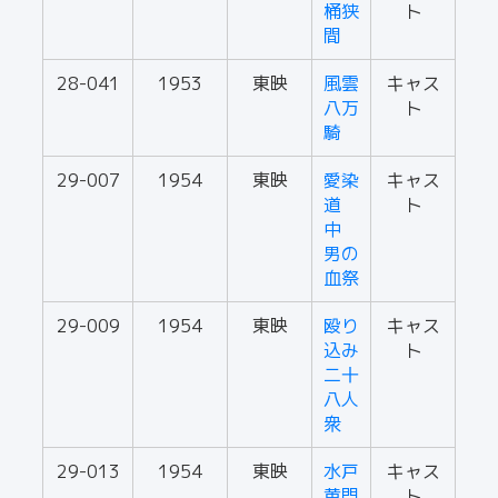
桶狭
ト
間
28-041
1953
東映
風雲
キャス
八万
ト
騎
29-007
1954
東映
愛染
キャス
道
ト
中
男の
血祭
29-009
1954
東映
殴り
キャス
込み
ト
二十
八人
衆
29-013
1954
東映
水戸
キャス
黄門
ト