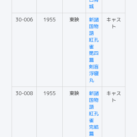
城
30-006
1955
東映
新諸
キャス
国物
ト
語
紅孔
雀
第四
篇
剣盲
浮寝
丸
30-008
1955
東映
新諸
キャス
国物
ト
語
紅孔
雀
完結
篇