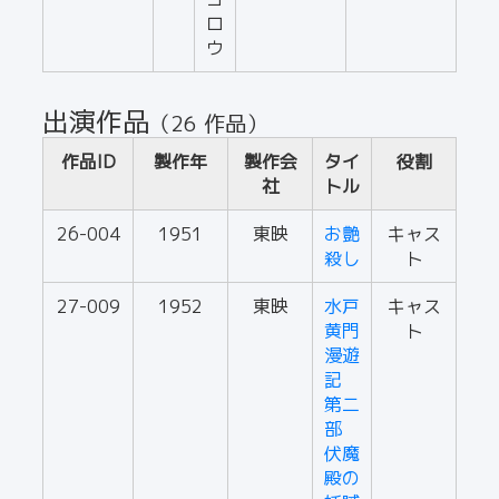
ロ
ウ
出演作品
（26 作品）
作品ID
製作年
製作会
タイ
役割
社
トル
26-004
1951
東映
お艶
キャス
殺し
ト
27-009
1952
東映
水戸
キャス
黄門
ト
漫遊
記
第二
部
伏魔
殿の