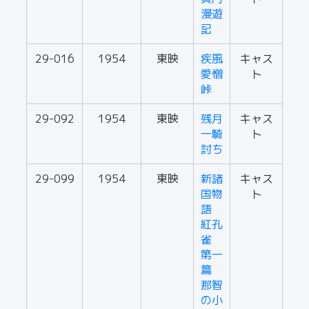
漫遊
記
29-016
1954
東映
疾風
キャス
愛憎
ト
峠
29-092
1954
東映
残月
キャス
一騎
ト
討ち
29-099
1954
東映
新諸
キャス
国物
ト
語
紅孔
雀
第一
篇
那智
の小