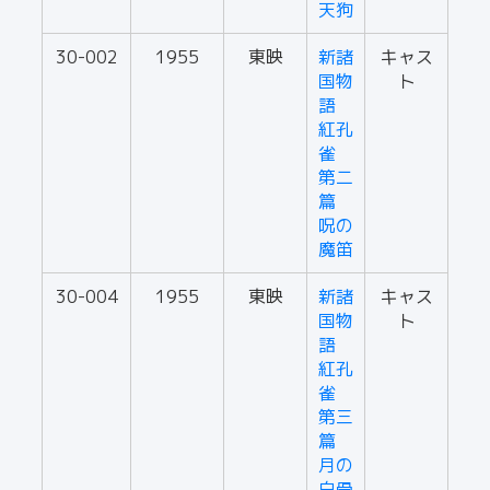
天狗
30-002
1955
東映
新諸
キャス
国物
ト
語
紅孔
雀
第二
篇
呪の
魔笛
30-004
1955
東映
新諸
キャス
国物
ト
語
紅孔
雀
第三
篇
月の
白骨