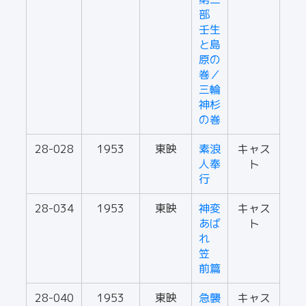
部
壬生
と島
原の
巻／
三輪
神杉
の巻
28-028
1953
東映
素浪
キャス
人奉
ト
行
28-034
1953
東映
神変
キャス
あば
ト
れ
笠
前篇
28-040
1953
東映
急襲
キャス