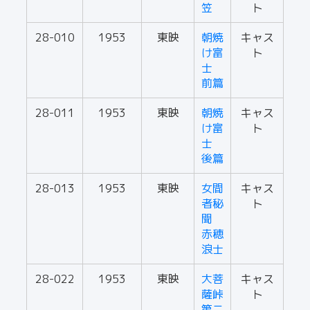
笠
ト
28-010
1953
東映
朝焼
キャス
け富
ト
士
前篇
28-011
1953
東映
朝焼
キャス
け富
ト
士
後篇
28-013
1953
東映
女間
キャス
者秘
ト
聞
赤穂
浪士
28-022
1953
東映
大菩
キャス
薩峠
ト
第二