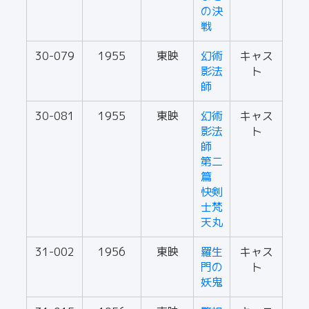
の決
戦
30-079
1955
東映
幻術
キャス
影法
ト
師
30-081
1955
東映
幻術
キャス
影法
ト
師
第二
篇
快剣
士梵
天丸
31-002
1956
東映
羅生
キャス
門の
ト
妖鬼