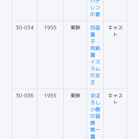
バテ
レン
の宴
30-034
1955
東映
百面
キャス
童
ト
子
完結
篇
イス
ラム
の女
王
30-036
1955
東映
まぼ
キャス
ろし
ト
小僧
の冒
険
第一
篇