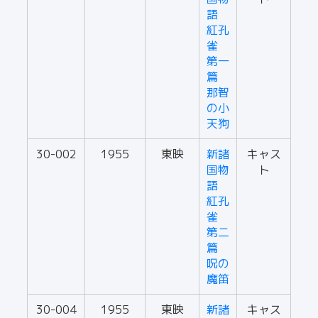
語
紅孔
雀
第一
篇
那智
の小
天狗
30-002
1955
東映
新諸
キャス
国物
ト
語
紅孔
雀
第二
篇
呪の
魔笛
30-004
1955
東映
新諸
キャス