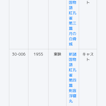
国物
ト
語
紅孔
雀
第三
篇
月の
白骨
城
30-006
1955
東映
新諸
キャス
国物
ト
語
紅孔
雀
第四
篇
剣盲
浮寝
丸