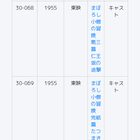
30-068
1955
東映
まぼ
キャス
ろし
ト
小僧
の冒
険
第三
篇
仁王
坂の
追撃
30-069
1955
東映
まぼ
キャス
ろし
ト
小僧
の冒
険
完結
篇
たつ
まき