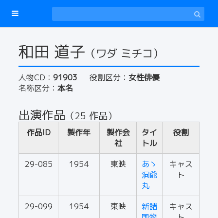
和田 道子
（ワダ ミチコ）
人物CD：
91903
役割区分：
女性俳優
名称区分：
本名
出演作品
（25 作品）
作品ID
製作年
製作会
タイ
役割
社
トル
29-085
1954
東映
あゝ
キャス
洞爺
ト
丸
29-099
1954
東映
新諸
キャス
国物
ト