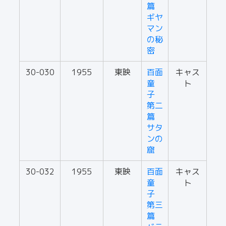
篇
ギヤ
マン
の秘
密
30-030
1955
東映
百面
キャス
童
ト
子
第二
篇
サタ
ンの
窟
30-032
1955
東映
百面
キャス
童
ト
子
第三
篇