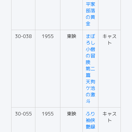
平家
部落
の黄
金
30-038
1955
東映
まぼ
キャス
ろし
ト
小僧
の冒
険
第二
篇
天狗
ケ池
の激
斗
30-055
1955
東映
ふり
キャス
袖侠
ト
艶録