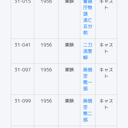
31-015
1956
東映
警視
キャス
庁物
ト
語
逃亡
五分
前
31-041
1956
東映
二刀
キャス
流雪
ト
柳
31-097
1956
東映
孫悟
キャス
空
ト
第一
部
31-099
1956
東映
孫悟
キャス
空
ト
第二
部