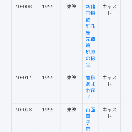
30-008
1955
東映
新諸
キャス
国物
ト
語
紅孔
雀
完結
篇
廃墟
の秘
宝
30-013
1955
東映
春秋
キャス
あば
ト
れ獅
子
30-028
1955
東映
百面
キャス
童
ト
子
第一