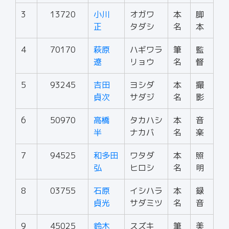
3
13720
小川
オガワ
本
脚
正
タダシ
名
本
4
70170
萩原
ハギワラ
筆
監
遼
リョウ
名
督
5
93245
吉田
ヨシダ
本
撮
貞次
サダジ
名
影
6
50970
高橋
タカハシ
本
音
半
ナカバ
名
楽
7
94525
和多田
ワタダ
本
照
弘
ヒロシ
名
明
8
03755
石原
イシハラ
本
録
貞光
サダミツ
名
音
9
45025
鈴木
スズキ
筆
美