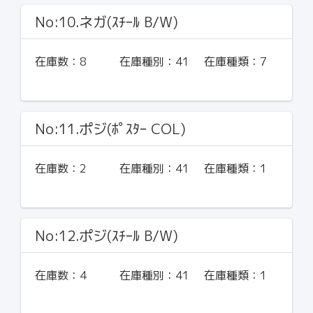
No:10.ネガ(ｽﾁｰﾙ B/W)
在庫数：
8
在庫種別：
41
在庫種類：
7
No:11.ポジ(ﾎﾟｽﾀｰ COL)
在庫数：
2
在庫種別：
41
在庫種類：
1
No:12.ポジ(ｽﾁｰﾙ B/W)
在庫数：
4
在庫種別：
41
在庫種類：
1