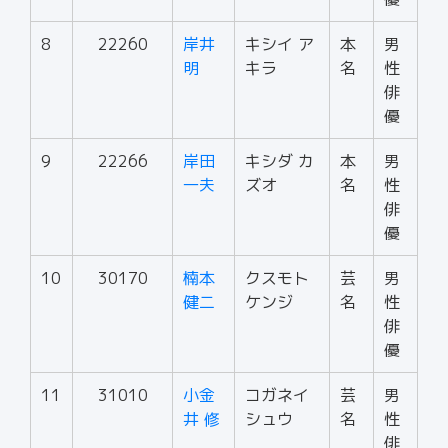
8
22260
岸井
キシイ ア
本
男
明
キラ
名
性
俳
優
9
22266
岸田
キシダ カ
本
男
一夫
ズオ
名
性
俳
優
10
30170
楠本
クスモト
芸
男
健二
ケンジ
名
性
俳
優
11
31010
小金
コガネイ
芸
男
井 修
シュウ
名
性
俳