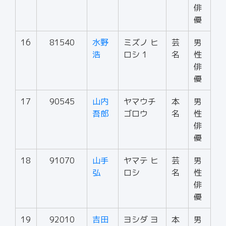
俳
優
16
81540
水野
ミズノ ヒ
芸
男
浩
ロシ 1
名
性
俳
優
17
90545
山内
ヤマウチ
本
男
吾郎
ゴロウ
名
性
俳
優
18
91070
山手
ヤマテ ヒ
芸
男
弘
ロシ
名
性
俳
優
19
92010
吉田
ヨシダ ヨ
本
男