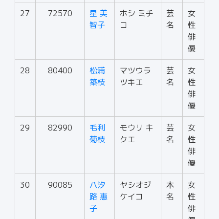
27
72570
星 美
ホシ ミチ
芸
女
智子
コ
名
性
俳
優
28
80400
松浦
マツウラ
芸
女
築枝
ツキエ
名
性
俳
優
29
82990
毛利
モウリ キ
芸
女
菊枝
クエ
名
性
俳
優
30
90085
八汐
ヤシオジ
本
女
路 惠
ケイコ
名
性
子
俳