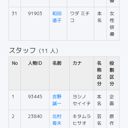
優
31
91903
和田
ワダ ミチ
本
女
道子
コ
名
性
俳
優
スタッフ
（11 人）
No
人物ID
名前
カナ
名
役
称
割
区
区
分
分
1
93445
吉野
ヨシノ
本
企
誠一
セイイチ
名
画
2
23840
北村
キタムラ
芸
原
寿夫
ヒサオ
名
作