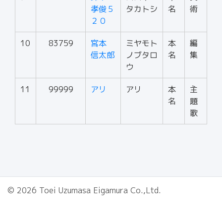
孝俊５
タカトシ
名
術
２０
10
83759
宮本
ミヤモト
本
編
信太郎
ノブタロ
名
集
ウ
11
99999
アリ
アリ
本
主
名
題
歌
© 2026 Toei Uzumasa Eigamura Co.,Ltd.