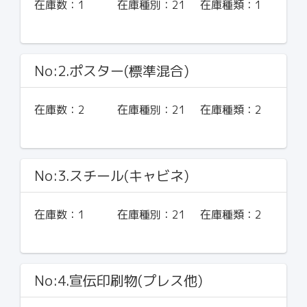
在庫数：
1
在庫種別：
21
在庫種類：
1
No:2.ポスター(標準混合)
在庫数：
2
在庫種別：
21
在庫種類：
2
No:3.スチール(キャビネ)
在庫数：
1
在庫種別：
21
在庫種類：
2
No:4.宣伝印刷物(プレス他)