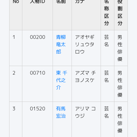
No
人物ID
名前
カナ
名
役
称
割
区
区
分
分
1
00200
青柳
アオヤギ
芸
男
竜太
リュウタ
名
性
郎
ロウ
俳
優
2
00710
東 千
アズマ チ
芸
男
代之
ヨノスケ
名
性
介
俳
優
3
01520
有馬
アリマ コ
芸
男
宏治
ウジ
名
性
俳
優