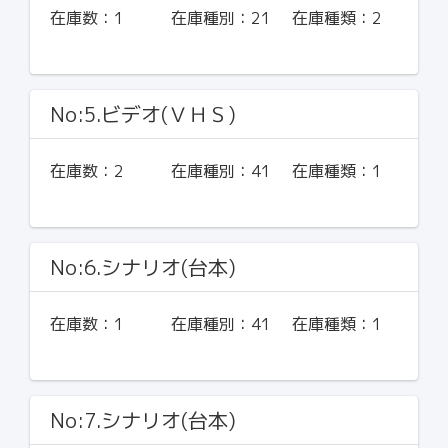
在庫数：
1
在庫種別：
21
在庫種類：
2
No:5.ビデオ(ＶＨＳ)
在庫数：
2
在庫種別：
41
在庫種類：
1
No:6.シナリオ(台本)
在庫数：
1
在庫種別：
41
在庫種類：
1
No:7.シナリオ(台本)