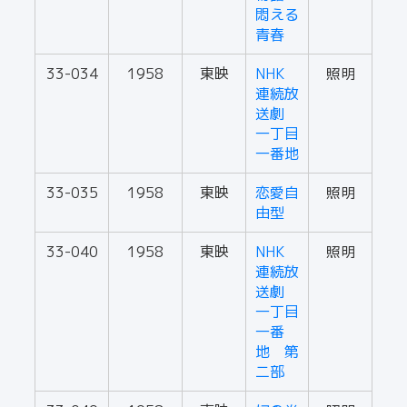
悶える
青春
33-034
1958
東映
NHK
照明
連続放
送劇
一丁目
一番地
33-035
1958
東映
恋愛自
照明
由型
33-040
1958
東映
NHK
照明
連続放
送劇
一丁目
一番
地 第
二部