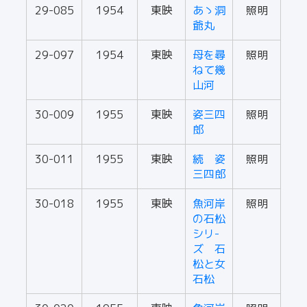
29-085
1954
東映
あゝ洞
照明
爺丸
29-097
1954
東映
母を尋
照明
ねて幾
山河
30-009
1955
東映
姿三四
照明
郎
30-011
1955
東映
続 姿
照明
三四郎
30-018
1955
東映
魚河岸
照明
の石松
シリ-
ズ 石
松と女
石松