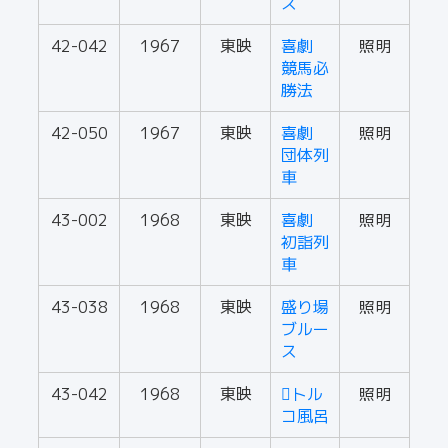
ス
42-042
1967
東映
喜劇
照明
競馬必
勝法
42-050
1967
東映
喜劇
照明
団体列
車
43-002
1968
東映
喜劇
照明
初詣列
車
43-038
1968
東映
盛り場
照明
ブルー
ス
43-042
1968
東映
トル
照明
コ風呂