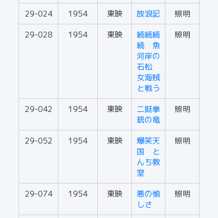
29-024
1954
東映
放浪記
照明
29-028
1954
東映
続続続
照明
続 魚
河岸の
石松
女海賊
と戦う
29-042
1954
東映
二挺拳
照明
銃の竜
29-052
1954
東映
爆笑天
照明
国 と
んち教
室
29-074
1954
東映
悪の愉
照明
しさ