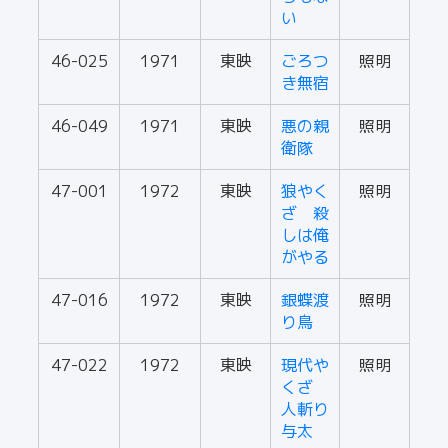
い
46-025
1971
東映
ごろつ
照明
き無宿
46-049
1971
東映
悪の親
照明
衛隊
47-001
1972
東映
狼やく
照明
ざ 殺
しは俺
がやる
47-016
1972
東映
銀蝶渡
照明
り鳥
47-022
1972
東映
現代や
照明
くざ
人斬り
与太