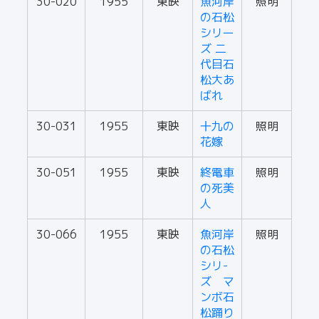
30-020
1955
東映
魚河岸
照明
の石松
シリー
ズ 二
代目石
松大あ
ばれ
30-031
1955
東映
十九の
照明
花嫁
30-051
1955
東映
終電車
照明
の死美
人
30-066
1955
東映
魚河岸
照明
の石松
シリ-
ズ マ
ンボ石
松踊り