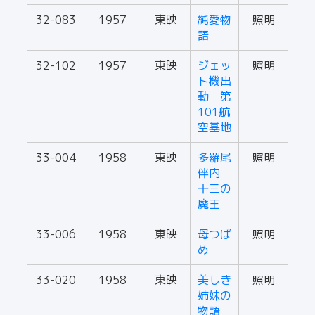
32-083
1957
東映
純愛物
照明
語
32-102
1957
東映
ジェッ
照明
ト機出
動 第
101航
空基地
33-004
1958
東映
多羅尾
照明
伴内
十三の
魔王
33-006
1958
東映
母つば
照明
め
33-020
1958
東映
美しき
照明
姉妹の
物語