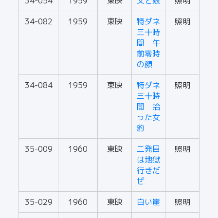
34-054
1959
東映
父と娘
照明
34-082
1959
東映
特ダネ
照明
三十時
間 午
前零時
の顔
34-084
1959
東映
特ダネ
照明
三十時
間 拾
った女
豹
35-009
1960
東映
二発目
照明
は地獄
行きだ
ぜ
35-029
1960
東映
白い崖
照明