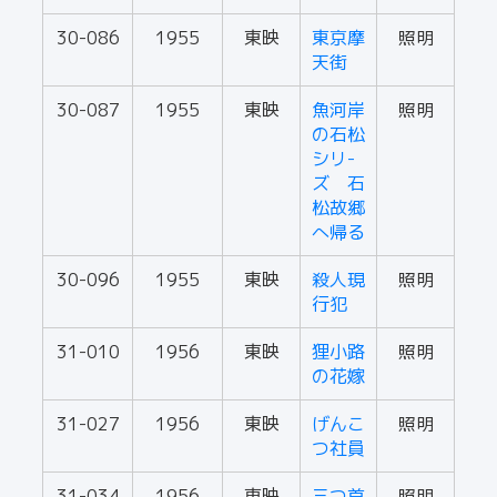
30-086
1955
東映
東京摩
照明
天街
30-087
1955
東映
魚河岸
照明
の石松
シリ-
ズ 石
松故郷
へ帰る
30-096
1955
東映
殺人現
照明
行犯
31-010
1956
東映
狸小路
照明
の花嫁
31-027
1956
東映
げんこ
照明
つ社員
31-034
1956
東映
三つ首
照明