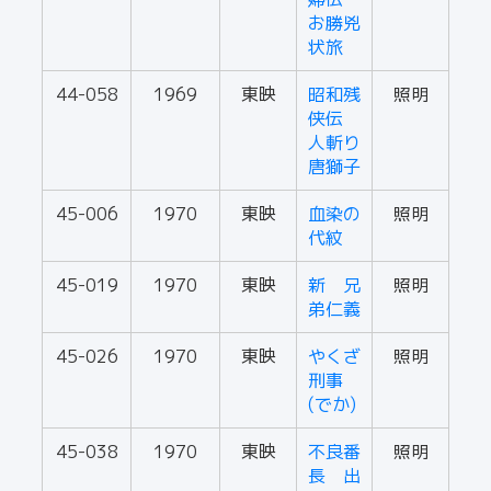
お勝兇
状旅
44-058
1969
東映
昭和残
照明
侠伝
人斬り
唐獅子
45-006
1970
東映
血染の
照明
代紋
45-019
1970
東映
新 兄
照明
弟仁義
45-026
1970
東映
やくざ
照明
刑事
(でか)
45-038
1970
東映
不良番
照明
長 出