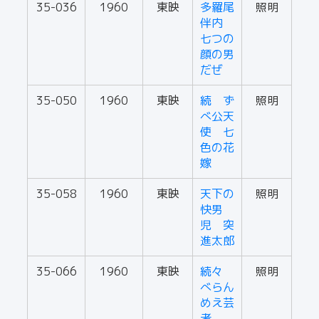
35-036
1960
東映
多羅尾
照明
伴内
七つの
顔の男
だぜ
35-050
1960
東映
続 ず
照明
べ公天
使 七
色の花
嫁
35-058
1960
東映
天下の
照明
快男
児 突
進太郎
35-066
1960
東映
続々
照明
べらん
めえ芸
者