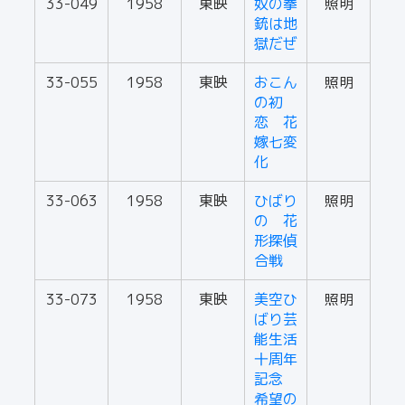
33-049
1958
東映
奴の拳
照明
銃は地
獄だぜ
33-055
1958
東映
おこん
照明
の初
恋 花
嫁七変
化
33-063
1958
東映
ひばり
照明
の 花
形探偵
合戦
33-073
1958
東映
美空ひ
照明
ばり芸
能生活
十周年
記念
希望の