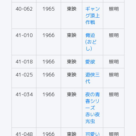
40-062
1965
東映
ギャン
照明
グ頂上
作戦
41-010
1966
東映
脅迫
照明
(おど
し)
41-018
1966
東映
愛欲
照明
41-025
1966
東映
遊侠三
照明
代
41-034
1966
東映
夜の青
照明
春シリ
ーズ
赤い夜
光虫
41-048
1966
東映
可愛い
照明