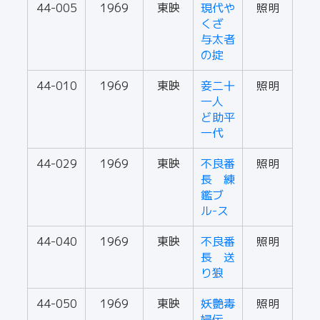
44-005
1969
東映
現代や
照明
くざ
与太者
の掟
44-010
1969
東映
妾二十
照明
一人
ど助平
一代
44-029
1969
東映
不良番
照明
長 練
鑑ブ
ル-ス
44-040
1969
東映
不良番
照明
長 送
り狼
44-050
1969
東映
妖艶毒
照明
婦伝