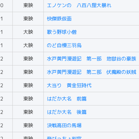
50
東映
エノケンの 八百八狸大暴れ
51
東映
快傑鉄仮面
51
大映
歌う野球小僧
51
大映
のど自慢三羽烏
52
東映
水戸黄門漫遊記 第一部 地獄谷の豪族
52
東映
水戸黄門漫遊記 第二部 伏魔殿の妖賊
52
東映
大当り 黄金狂時代
52
東映
はだか大名 前篇
52
東映
はだか大名 後篇
52
東映
決戦高田の馬場
52
東映
飛びっちょ判官