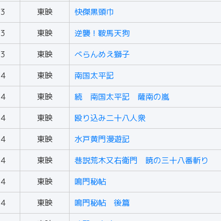
53
東映
快傑黒頭巾
53
東映
逆襲！鞍馬天狗
53
東映
べらんめえ獅子
54
東映
南国太平記
54
東映
続 南国太平記 薩南の嵐
54
東映
殴り込み二十八人衆
54
東映
水戸黄門漫遊記
54
東映
巷説荒木又右衛門 暁の三十八番斬り
54
東映
鳴門秘帖
54
東映
鳴門秘帖 後篇