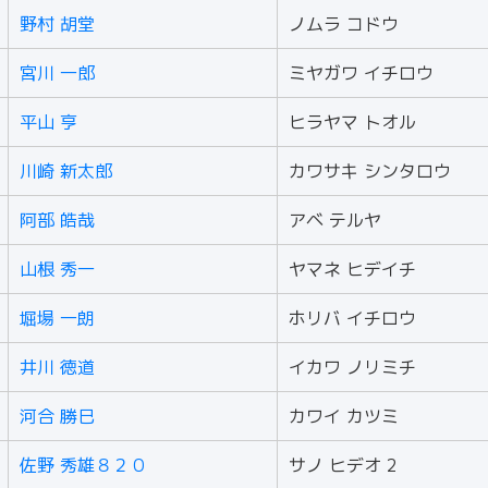
野村 胡堂
ノムラ コドウ
宮川 一郎
ミヤガワ イチロウ
平山 亨
ヒラヤマ トオル
川崎 新太郎
カワサキ シンタロウ
阿部 皓哉
アベ テルヤ
山根 秀一
ヤマネ ヒデイチ
堀場 一朗
ホリバ イチロウ
井川 徳道
イカワ ノリミチ
河合 勝巳
カワイ カツミ
佐野 秀雄８２０
サノ ヒデオ 2