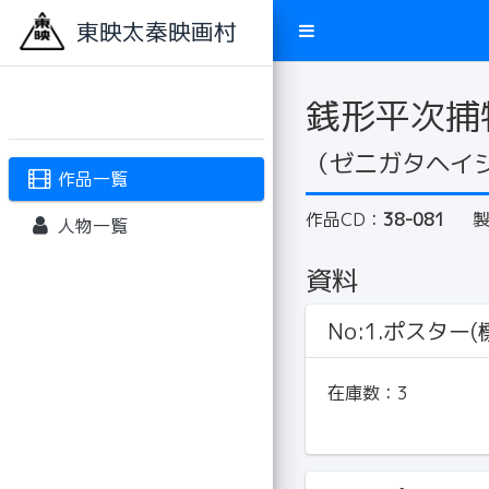
東映太秦映画村
銭形平次捕
（ゼニガタヘイ
作品一覧
作品CD：
38-081
人物一覧
資料
No:1.ポスター(標
在庫数：
3