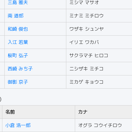
三島 雅夫
ミシマ マサオ
南 道郎
ミナミ ミチロウ
和崎 俊也
ワザキ シュンヤ
入江 若葉
イリエ ワカバ
桜町 弘子
サクラマチ ヒロコ
西崎 みち子
ニシザキ ミチコ
御影 京子
ミカゲ キョウコ
人）
名前
カナ
小倉 浩一郎
オグラ コウイチロウ