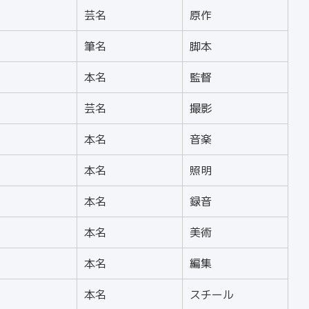
芸名
原作
筆名
脚本
本名
監督
芸名
撮影
本名
音楽
本名
照明
本名
録音
本名
美術
本名
編集
本名
スチール