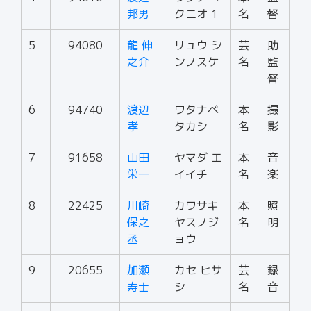
邦男
クニオ 1
名
督
5
94080
龍 伸
リュウ シ
芸
助
之介
ンノスケ
名
監
督
6
94740
渡辺
ワタナベ
本
撮
孝
タカシ
名
影
7
91658
山田
ヤマダ エ
本
音
栄一
イイチ
名
楽
8
22425
川崎
カワサキ
本
照
保之
ヤスノジ
名
明
丞
ョウ
9
20655
加瀬
カセ ヒサ
芸
録
寿士
シ
名
音