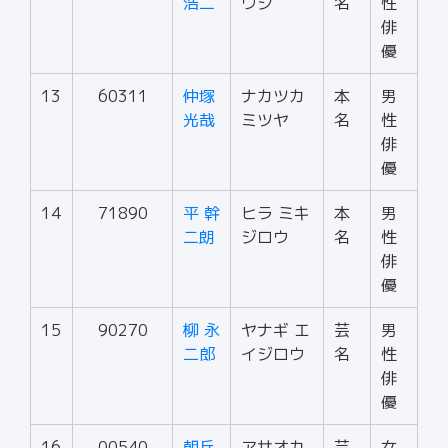
浩二
ウジ
名
性
俳
優
13
60311
仲塚
ナカツカ
本
男
光哉
ミツヤ
名
性
俳
優
14
71890
平 幹
ヒラ ミキ
本
男
二朗
ジロウ
名
性
俳
優
15
90270
柳 永
ヤナギ エ
芸
男
二郎
イジロウ
名
性
俳
優
16
00540
朝丘
アサオカ
芸
女