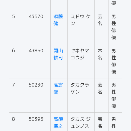
優
5
43570
須藤
スドウ ケ
芸
男
健
ン
名
性
俳
優
6
43850
関山
セキヤマ
本
男
耕司
コウジ
名
性
俳
優
7
50230
高倉
タカクラ
芸
男
健
ケン
名
性
俳
優
8
50395
高須
タカス ジ
芸
男
準之
ュンノス
名
性