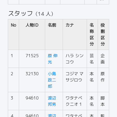
スタッフ
（14 人）
No
人物ID
名前
カナ
名
役
称
割
区
区
分
分
1
71525
原 伸
ハラ シン
芸
企
光
コウ
名
画
2
32130
小島
コジマ マ
本
原
政二
サジロウ
名
作
郎
3
94610
渡辺
ワタナベ
本
脚
邦男
クニオ 1
名
本
4
94610
渡辺
ワタナベ
本
監