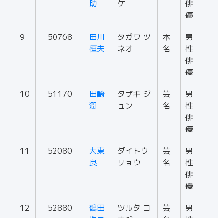
助
ケ
俳
優
9
50768
田川
タガワ ツ
本
男
恒夫
ネオ
名
性
俳
優
10
51170
田崎
タザキ ジ
芸
男
潤
ュン
名
性
俳
優
11
52080
大東
ダイトウ
芸
男
良
リョウ
名
性
俳
優
12
52880
鶴田
ツルタ コ
芸
男