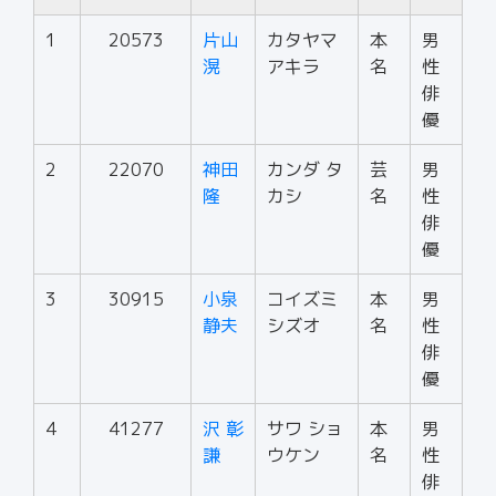
1
20573
片山
カタヤマ
本
男
滉
アキラ
名
性
俳
優
2
22070
神田
カンダ タ
芸
男
隆
カシ
名
性
俳
優
3
30915
小泉
コイズミ
本
男
静夫
シズオ
名
性
俳
優
4
41277
沢 彰
サワ ショ
本
男
謙
ウケン
名
性
俳