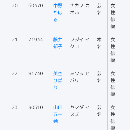
20
60370
中野
ナカノ カ
芸
女
かほ
オル
名
性
る
俳
優
21
71934
藤井
フジイ イ
本
女
郁子
クコ
名
性
俳
優
22
81730
美空
ミソラ ヒ
芸
女
ひば
バリ
名
性
り
俳
優
23
90510
山田
ヤマダ イ
芸
女
五十
スズ
名
性
鈴
俳
優