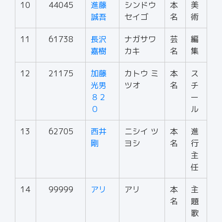
10
44045
進藤
シンドウ
本
美
誠吾
セイゴ
名
術
11
61738
長沢
ナガサワ
芸
編
嘉樹
カキ
名
集
12
21175
加藤
カトウ ミ
本
ス
光男
ツオ
名
チ
８２
ー
０
ル
13
62705
西井
ニシイ ツ
本
進
剛
ヨシ
名
行
主
任
14
99999
アリ
アリ
本
主
名
題
歌