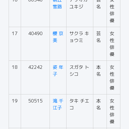
雪路
ユキジ
名
性
俳
優
17
40490
櫻 京
サクラ キ
芸
女
美
ョウミ
名
性
俳
優
18
42242
姿 年
スガタ ト
本
女
子
シコ
名
性
俳
優
19
50515
滝 千
タキ チエ
本
女
江子
コ
名
性
俳
優