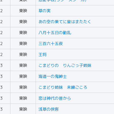
62
東映
草の実
62
東映
あの空の果てに星はまたたく
62
東映
八月十五日の動乱
62
東映
三百六十五夜
62
東映
王将
63
東映
こまどりの りんごっ子姉妹
63
東映
海道一の鬼紳士
63
東映
こまどり姉妹 未練ごころ
63
東映
恋は神代の昔から
63
東映
浅草の侠客