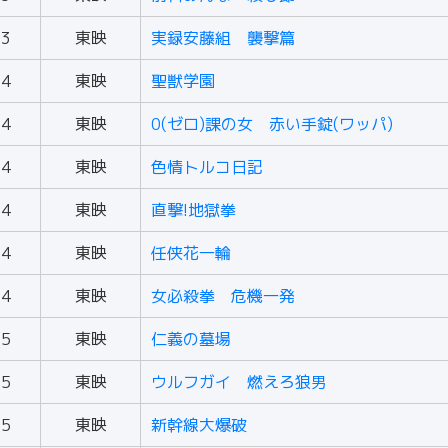
73
東映
実録安藤組 襲撃篇
74
東映
聖獣学園
74
東映
0(ゼロ)課の女 赤い手錠(ワッパ)
74
東映
色情トルコ日記
74
東映
直撃!地獄拳
74
東映
任侠花一輪
74
東映
女必殺拳 危機一発
75
東映
仁義の墓場
75
東映
ウルフガイ 燃えろ狼男
75
東映
新幹線大爆破