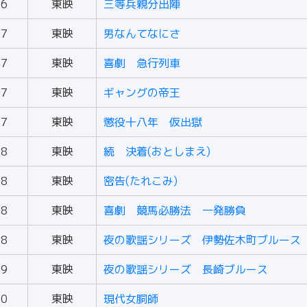
66
東映
三等兵親分出陣
67
東映
男なんてなにさ
67
東映
喜劇 急行列車
67
東映
ギャングの帝王
67
東映
懲役十八年 仮出獄
68
東映
続 決着(おとしまえ)
68
東映
密告(たれこみ)
68
東映
喜劇 競馬必勝法 一発勝負
68
東映
夜の歌謡シリーズ 伊勢佐木町ブルース
69
東映
夜の歌謡シリーズ 長崎ブルース
70
東映
現代女胴師