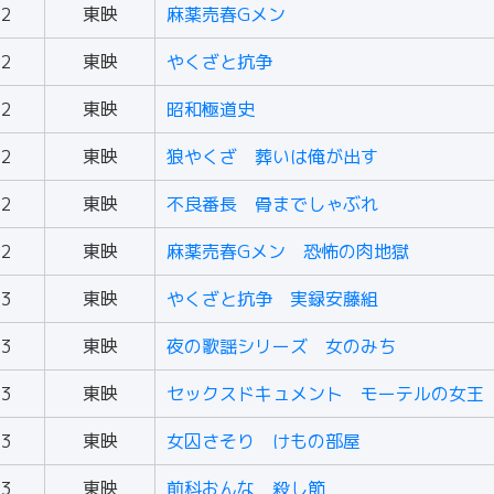
72
東映
麻薬売春Gメン
72
東映
やくざと抗争
72
東映
昭和極道史
72
東映
狼やくざ 葬いは俺が出す
72
東映
不良番長 骨までしゃぶれ
72
東映
麻薬売春Gメン 恐怖の肉地獄
73
東映
やくざと抗争 実録安藤組
73
東映
夜の歌謡シリーズ 女のみち
73
東映
セックスドキュメント モーテルの女王
73
東映
女囚さそり けもの部屋
73
東映
前科おんな 殺し節