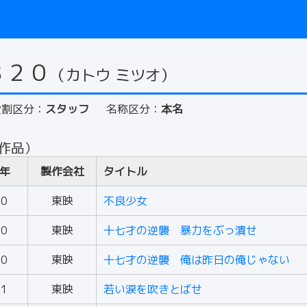
８２０
（カトウ ミツオ）
役割区分：
スタッフ
名称区分：
本名
 作品）
年
製作会社
タイトル
60
東映
不良少女
60
東映
十七才の逆襲 暴力をぶっ潰せ
60
東映
十七才の逆襲 俺は昨日の俺じゃない
61
東映
若い涙を吹きとばせ