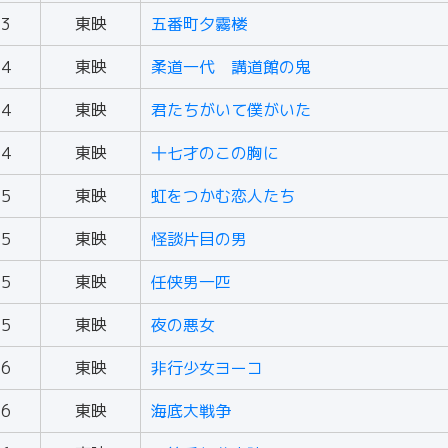
63
東映
五番町夕霧楼
64
東映
柔道一代 講道館の鬼
64
東映
君たちがいて僕がいた
64
東映
十七才のこの胸に
65
東映
虹をつかむ恋人たち
65
東映
怪談片目の男
65
東映
任侠男一匹
65
東映
夜の悪女
66
東映
非行少女ヨーコ
66
東映
海底大戦争