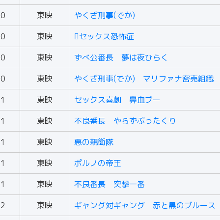
70
東映
やくざ刑事(でか)
70
東映
セックス恐怖症
70
東映
ずべ公番長 夢は夜ひらく
70
東映
やくざ刑事(でか) マリファナ密売組織
71
東映
セックス喜劇 鼻血ブー
71
東映
不良番長 やらずぶったくり
71
東映
悪の親衛隊
71
東映
ポルノの帝王
71
東映
不良番長 突撃一番
72
東映
ギャング対ギャング 赤と黒のブルース