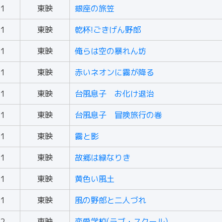
61
東映
銀座の旅笠
61
東映
乾杯!ごきげん野郎
61
東映
俺らは空の暴れん坊
61
東映
赤いネオンに霧が降る
61
東映
台風息子 お化け退治
61
東映
台風息子 冒険旅行の巻
61
東映
霧と影
61
東映
故郷は緑なりき
61
東映
黄色い風土
61
東映
風の野郎と二人づれ
62
東映
恋愛学校(ラブ・スクール)