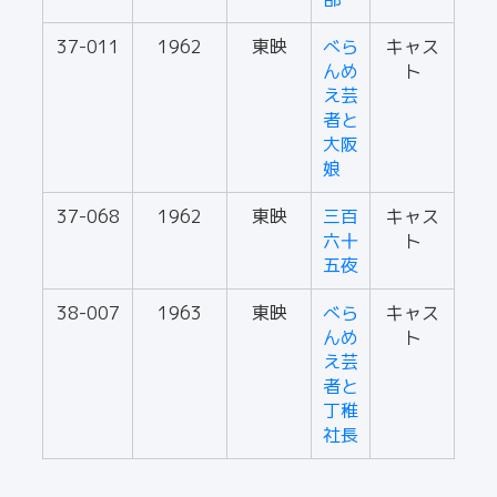
37-011
1962
東映
べら
キャス
んめ
ト
え芸
者と
大阪
娘
37-068
1962
東映
三百
キャス
六十
ト
五夜
38-007
1963
東映
べら
キャス
んめ
ト
え芸
者と
丁稚
社長