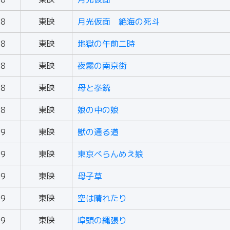
58
東映
月光仮面 絶海の死斗
58
東映
地獄の午前二時
58
東映
夜霧の南京街
58
東映
母と拳銃
58
東映
娘の中の娘
59
東映
獣の通る道
59
東映
東京べらんめえ娘
59
東映
母子草
59
東映
空は晴れたり
59
東映
埠頭の縄張り