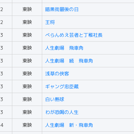
62
東映
暗黒街最後の日
62
東映
王将
63
東映
べらんめえ芸者と丁稚社長
63
東映
人生劇場 飛車角
63
東映
人生劇場 続 飛車角
63
東映
浅草の侠客
63
東映
ギャング忠臣蔵
63
東映
白い熱球
63
東映
わが恐喝の人生
64
東映
人生劇場 新・飛車角