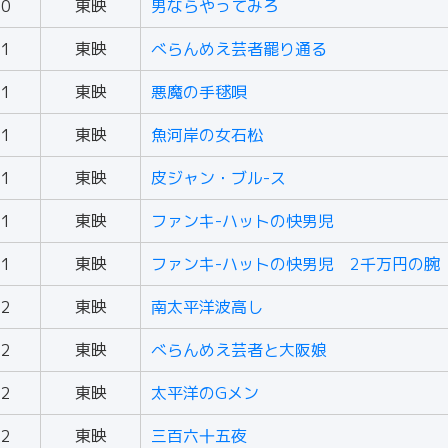
60
東映
男ならやってみろ
61
東映
べらんめえ芸者罷り通る
61
東映
悪魔の手毬唄
61
東映
魚河岸の女石松
61
東映
皮ジャン・ブル-ス
61
東映
ファンキ-ハットの快男児
61
東映
ファンキ-ハットの快男児 2千万円の腕
62
東映
南太平洋波高し
62
東映
べらんめえ芸者と大阪娘
62
東映
太平洋のGメン
62
東映
三百六十五夜