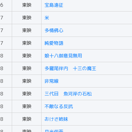
56
東映
宝島遠征
57
東映
米
57
東映
多情佛心
57
東映
純愛物語
58
東映
娘十八御意見無用
58
東映
多羅尾伴内 十三の魔王
58
東映
非常線
58
東映
三代目 魚河岸の石松
58
東映
不敵なる反抗
58
東映
おけさ姉妹
58
東映
月光仮面