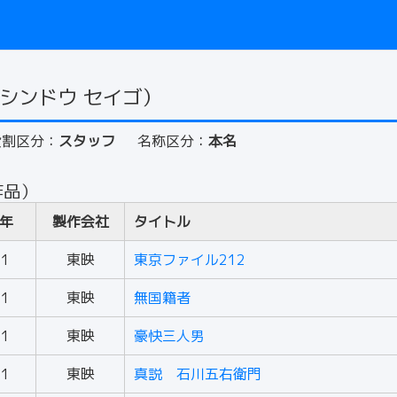
シンドウ セイゴ）
役割区分：
スタッフ
名称区分：
本名
作品）
年
製作会社
タイトル
51
東映
東京ファイル212
51
東映
無国籍者
51
東映
豪快三人男
51
東映
真説 石川五右衛門