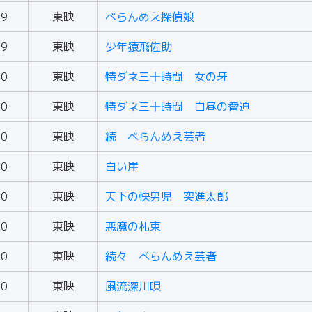
59
東映
べらんめえ探偵娘
59
東映
少年猿飛佐助
60
東映
特ダネ三十時間 女の牙
60
東映
特ダネ三十時間 白昼の脅迫
60
東映
続 べらんめえ芸者
60
東映
白い崖
60
東映
天下の快男児 突進太郎
60
東映
悪魔の札束
60
東映
続々 べらんめえ芸者
60
東映
風流深川唄