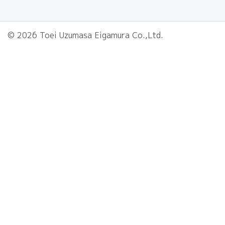
© 2026 Toei Uzumasa Eigamura Co.,Ltd.