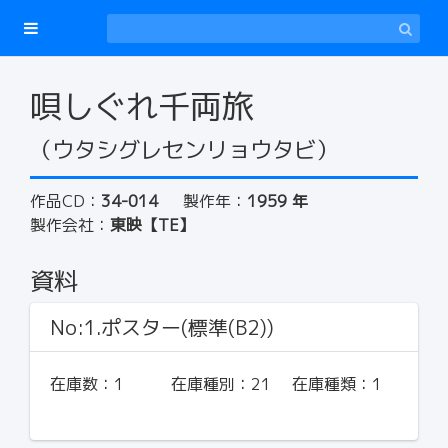
唄しぐれ千両旅
（ウタシグレセンリョウタビ）
作品CD：
34-014
製作年：
1959 年
製作会社：
東映【TE】
資料
No:1.ポスター(標準(B2))
在庫数：
1
在庫種別：
21
在庫種類：
1