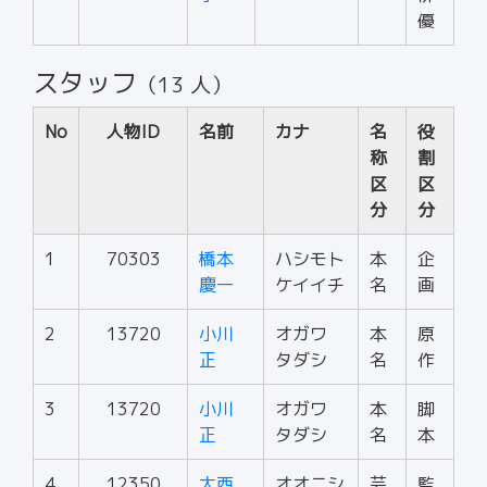
優
スタッフ
（13 人）
No
人物ID
名前
カナ
名
役
称
割
区
区
分
分
1
70303
橋本
ハシモト
本
企
慶一
ケイイチ
名
画
2
13720
小川
オガワ
本
原
正
タダシ
名
作
3
13720
小川
オガワ
本
脚
正
タダシ
名
本
4
12350
大西
オオニシ
芸
監