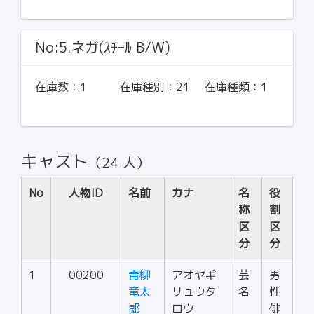
No:5.ネガ(ｽﾁｰﾙ B/W)
在庫数：
1
在庫種別：
21
在庫種類：
1
キャスト
（24 人）
No
人物ID
名前
カナ
名
役
称
割
区
区
分
分
1
00200
青柳
アオヤギ
芸
男
竜太
リュウタ
名
性
郎
ロウ
俳