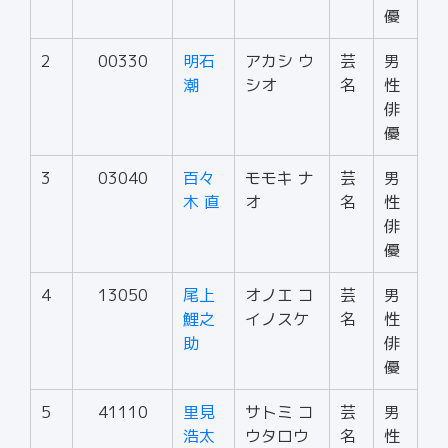
優
2
00330
明石
アカシ ウ
芸
男
潮
シオ
名
性
俳
優
3
03040
百々
モモキ ナ
芸
男
木 直
オ
名
性
俳
優
4
13050
尾上
オノエ コ
芸
男
鯉之
イノスケ
名
性
助
俳
優
5
41110
里見
サトミ コ
芸
男
浩太
ウタロウ
名
性