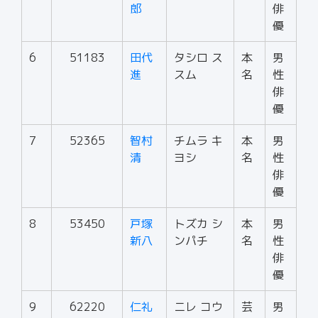
郎
俳
優
6
51183
田代
タシロ ス
本
男
進
スム
名
性
俳
優
7
52365
智村
チムラ キ
本
男
清
ヨシ
名
性
俳
優
8
53450
戸塚
トズカ シ
本
男
新八
ンパチ
名
性
俳
優
9
62220
仁礼
ニレ コウ
芸
男