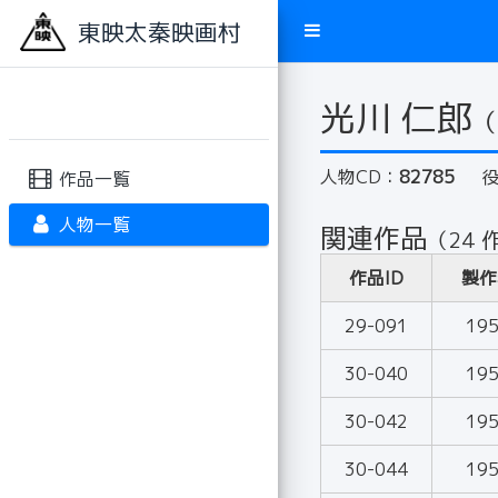
東映太秦映画村
光川 仁郎
（
人物CD：
82785
作品一覧
人物一覧
関連作品
（24 
作品ID
製作
29-091
19
30-040
19
30-042
19
30-044
19