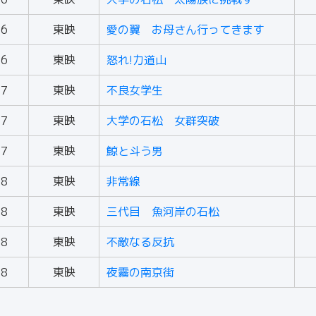
56
東映
愛の翼 お母さん行ってきます
56
東映
怒れ!力道山
57
東映
不良女学生
57
東映
大学の石松 女群突破
57
東映
鯨と斗う男
58
東映
非常線
58
東映
三代目 魚河岸の石松
58
東映
不敵なる反抗
58
東映
夜霧の南京街