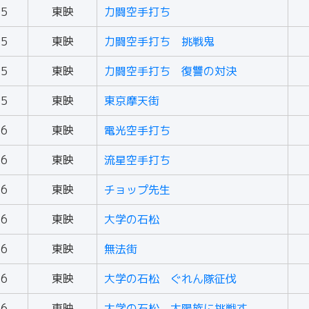
55
東映
力闘空手打ち
55
東映
力闘空手打ち 挑戦鬼
55
東映
力闘空手打ち 復讐の対決
55
東映
東京摩天街
56
東映
電光空手打ち
56
東映
流星空手打ち
56
東映
チョップ先生
56
東映
大学の石松
56
東映
無法街
56
東映
大学の石松 ぐれん隊征伐
56
東映
大学の石松 太陽族に挑戦す