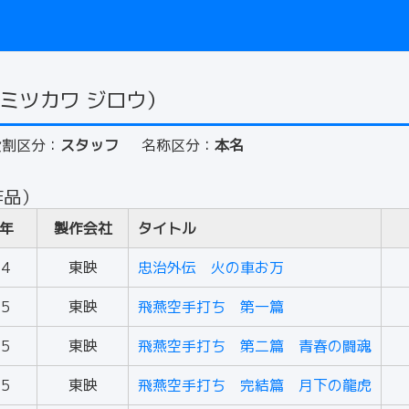
ミツカワ ジロウ）
役割区分：
スタッフ
名称区分：
本名
作品）
年
製作会社
タイトル
54
東映
忠治外伝 火の車お万
55
東映
飛燕空手打ち 第一篇
55
東映
飛燕空手打ち 第二篇 青春の闘魂
55
東映
飛燕空手打ち 完結篇 月下の龍虎