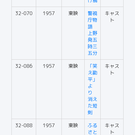
け鴉
32-070
1957
東映
警視
キャス
庁物
ト
語
上野
発五
時三
五分
32-086
1957
東映
「笑
キャス
え勘
ト
平」
よ
り
消え
た短
剣
32-088
1957
東映
ふる
キャス
さと
ト