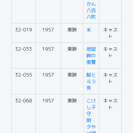
かん
八百
八町
32-019
1957
東映
米
キャス
ト
32-033
1957
東映
地獄
キャス
岬の
ト
復讐
32-055
1957
東映
鯨と
キャス
斗う
ト
男
32-068
1957
東映
こけ
キャス
し子
ト
守
唄
夕や