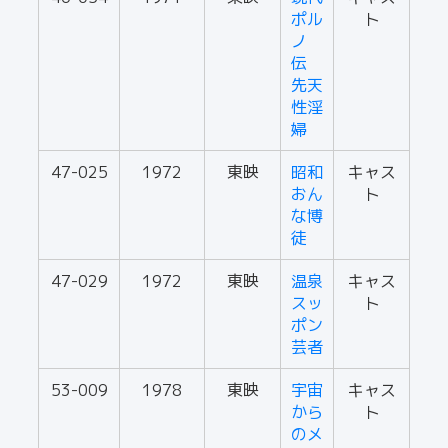
ポル
ト
ノ
伝
先天
性淫
婦
47-025
1972
東映
昭和
キャス
おん
ト
な博
徒
47-029
1972
東映
温泉
キャス
スッ
ト
ポン
芸者
53-009
1978
東映
宇宙
キャス
から
ト
のメ