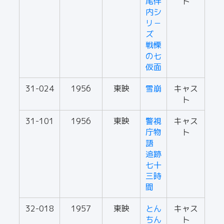
尾伴
ト
内シ
リ－
ズ
戦慄
の七
仮面
31-024
1956
東映
雪崩
キャス
ト
31-101
1956
東映
警視
キャス
庁物
ト
語
追跡
七十
三時
間
32-018
1957
東映
とん
キャス
ちん
ト