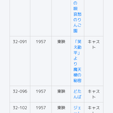
の
唄
哀愁
のり
んご
園
32-091
1957
東映
「笑
キャス
え勘
ト
平」
よ
り
魔天
楼の
秘密
32-096
1957
東映
どた
キャス
んば
ト
32-102
1957
東映
ジェ
キャス