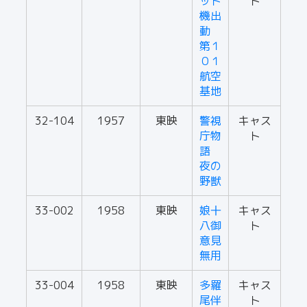
ット
ト
機出
動
第１
０１
航空
基地
32-104
1957
東映
警視
キャス
庁物
ト
語
夜の
野獣
33-002
1958
東映
娘十
キャス
八御
ト
意見
無用
33-004
1958
東映
多羅
キャス
尾伴
ト