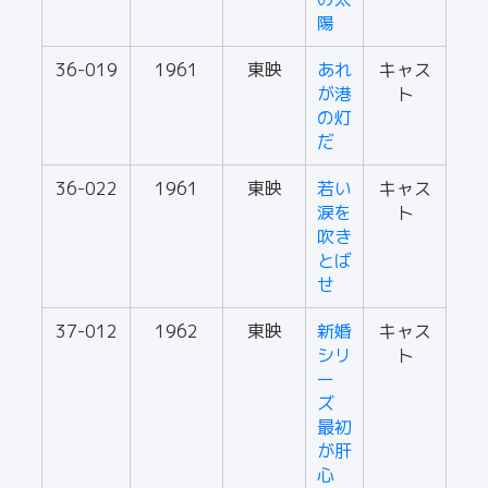
陽
36-019
1961
東映
あれ
キャス
が港
ト
の灯
だ
36-022
1961
東映
若い
キャス
涙を
ト
吹き
とば
せ
37-012
1962
東映
新婚
キャス
シリ
ト
ー
ズ
最初
が肝
心