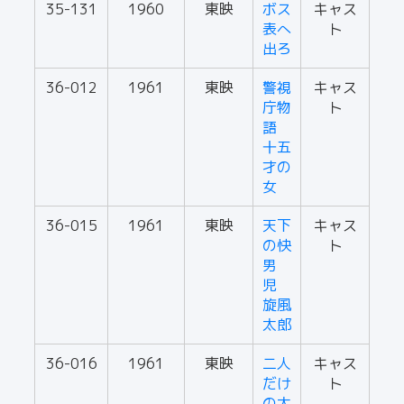
35-131
1960
東映
ボス
キャス
表へ
ト
出ろ
36-012
1961
東映
警視
キャス
庁物
ト
語
十五
才の
女
36-015
1961
東映
天下
キャス
の快
ト
男
児
旋風
太郎
36-016
1961
東映
二人
キャス
だけ
ト
の太