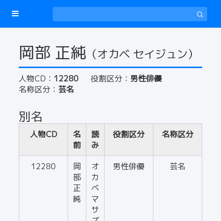
岡部 正純
（オカベ セイジュン）
人物CD：
12280
役割区分：
男性俳優
名称区分：
芸名
別名
人物CD
名
読
役割区分
名称区分
前
み
12280
岡
オ
男性俳優
芸名
部
カ
正
ベ
純
マ
サ
ズ