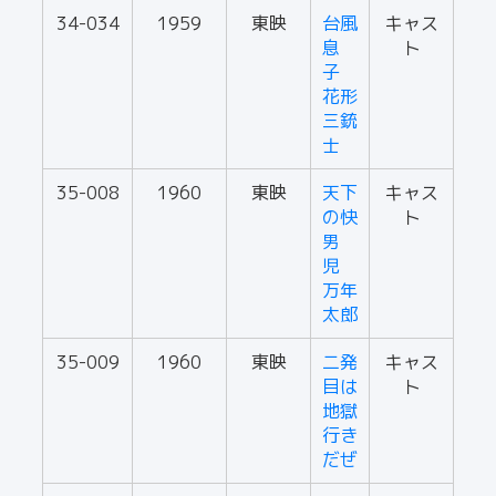
34-034
1959
東映
台風
キャス
息
ト
子
花形
三銃
士
35-008
1960
東映
天下
キャス
の快
ト
男
児
万年
太郎
35-009
1960
東映
二発
キャス
目は
ト
地獄
行き
だぜ