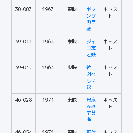
38-083
1963
東映
ギャ
キャス
ング
ト
忠臣
蔵
39-011
1964
東映
ジャ
キャス
コ萬
ト
と鉄
39-032
1964
東映
続
キャス
図々
ト
しい
奴
46-028
1971
東映
温泉
キャス
みみ
ト
ず芸
者
46-054
1971
東映
現代
キャス