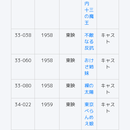
内
十三
の魔
王
33-038
1958
東映
不敵
キャス
なる
ト
反抗
33-060
1958
東映
おけ
キャス
さ姉
ト
妹
33-080
1958
東映
裸の
キャス
太陽
ト
34-022
1959
東映
東京
キャス
べら
ト
んめ
え娘