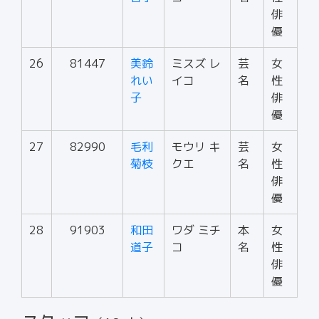
俳
優
26
81447
美鈴
ミスズ レ
芸
女
れい
イコ
名
性
子
俳
優
27
82990
毛利
モウリ キ
芸
女
菊枝
クエ
名
性
俳
優
28
91903
和田
ワダ ミチ
本
女
道子
コ
名
性
俳
優