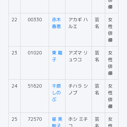
俳
優
22
00330
赤木
アカギ ハ
芸
女
春恵
ルエ
名
性
俳
優
23
01020
東 龍
アズマ リ
芸
女
子
ュウコ
名
性
俳
優
24
51620
千原
チハラ シ
芸
女
しの
ノブ
名
性
ぶ
俳
優
25
72570
星 美
ホシ ミチ
芸
女
智子
コ
名
性