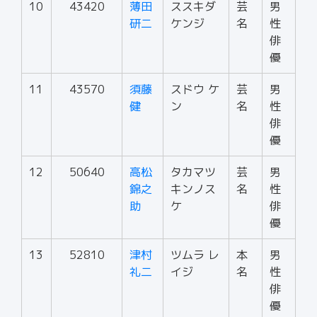
10
43420
薄田
ススキダ
芸
男
研二
ケンジ
名
性
俳
優
11
43570
須藤
スドウ ケ
芸
男
健
ン
名
性
俳
優
12
50640
高松
タカマツ
芸
男
錦之
キンノス
名
性
助
ケ
俳
優
13
52810
津村
ツムラ レ
本
男
礼二
イジ
名
性
俳
優