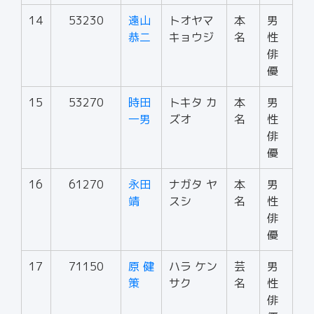
14
53230
遠山
トオヤマ
本
男
恭二
キョウジ
名
性
俳
優
15
53270
時田
トキタ カ
本
男
一男
ズオ
名
性
俳
優
16
61270
永田
ナガタ ヤ
本
男
靖
スシ
名
性
俳
優
17
71150
原 健
ハラ ケン
芸
男
策
サク
名
性
俳