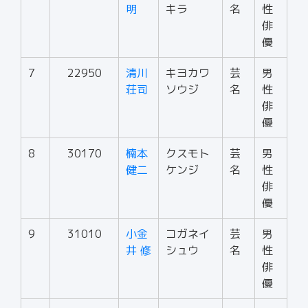
明
キラ
名
性
俳
優
7
22950
清川
キヨカワ
芸
男
荘司
ソウジ
名
性
俳
優
8
30170
楠本
クスモト
芸
男
健二
ケンジ
名
性
俳
優
9
31010
小金
コガネイ
芸
男
井 修
シュウ
名
性
俳
優