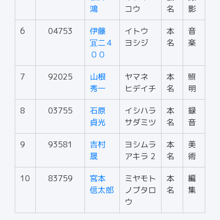
鴻
コウ
名
影
6
04753
伊藤
イトウ
本
音
冝二４
ヨシジ
名
楽
００
7
92025
山根
ヤマネ
本
照
秀一
ヒデイチ
名
明
8
03755
石原
イシハラ
本
録
貞光
サダミツ
名
音
9
93581
吉村
ヨシムラ
本
美
晟
アキラ 2
名
術
10
83759
宮本
ミヤモト
本
編
信太郎
ノブタロ
名
集
ウ