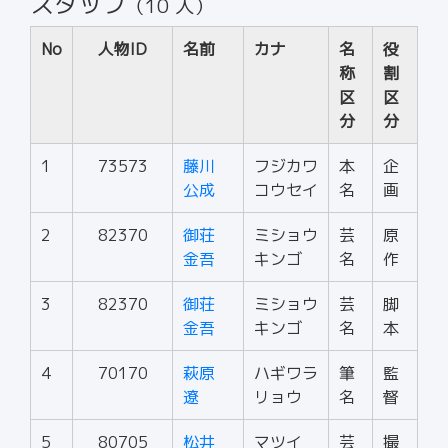
スタッフ
（10 人）
No
人物ID
名前
カナ
名
役
称
割
区
区
分
分
1
73573
藤川
フジカワ
本
企
公成
コウセイ
名
画
2
82370
御荘
ミショウ
芸
原
金吾
キンゴ
名
作
3
82370
御荘
ミショウ
芸
脚
金吾
キンゴ
名
本
4
70170
萩原
ハギワラ
筆
監
遼
リョウ
名
督
5
80705
松井
マツイ
芸
撮