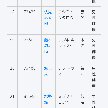
優
18
72420
伏見
フシミ セ
芸
男
扇太
ンタロウ
名
性
郎
俳
優
19
72600
藤木
フジキ キ
本
男
錦之
ンノスケ
名
性
助
俳
優
20
73460
堀 正
ホリ マサ
芸
男
夫
オ
名
性
俳
優
21
81540
水野
ミズノ ヒ
芸
男
浩
ロシ 1
名
性