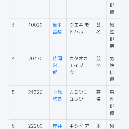
俳
優
3
10020
植木
ウエキ モ
芸
男
基晴
トハル
名
性
俳
優
4
20370
片岡
カタオカ
芸
男
栄二
エイジロ
名
性
郎
ウ
俳
優
5
21320
上代
カミシロ
芸
男
悠司
ユウジ
名
性
俳
優
6
22260
岸井
キシイ ア
本
男