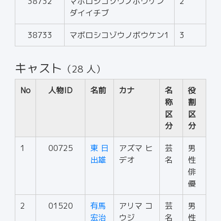
38732
マボロシコゾウノボウケン
2
ダイイチブ
38733
マボロシコゾウノボウケン1
3
キャスト
（28 人）
No
人物ID
名前
カナ
名
役
称
割
区
区
分
分
1
00725
東 日
アズマ ヒ
芸
男
出雄
デオ
名
性
俳
優
2
01520
有馬
アリマ コ
芸
男
宏治
ウジ
名
性