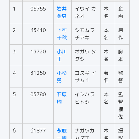
1
05755
岩井
イワイ カ
本
企
金男
ネオ
名
画
2
43410
下村
シモムラ
本
原
千秋
チアキ
名
作
3
13720
小川
オガワ タ
本
脚
正
ダシ
名
本
4
31250
小杉
コスギ イ
芸
監
勇
サム 1
名
督
5
03780
石原
イシハラ
本
監
均
ヒトシ
名
督
補
佐
6
61877
永塚
ナガツカ
本
撮
一榮
カズエ
名
影