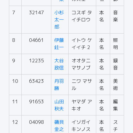
7
32147
小杉
コスギ タ
本
音
太一
イチロウ
名
楽
郎
8
04661
伊藤
イトウ ケ
本
照
銈一
イイチ 2
名
明
9
12235
大谷
オオタニ
本
録
政信
マサノブ
名
音
10
63423
丹羽
ニワ マサ
本
美
勝
ル
名
術
11
91653
山田
ヤマダ ア
本
編
秋夫
キオ
名
集
12
04098
磯貝
イソガイ
本
ス
金之
キンノス
名
チ