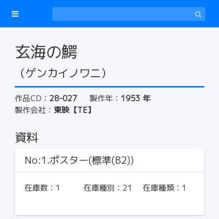
玄海の鰐
（ゲンカイノワニ）
作品CD：
28-027
製作年：
1953 年
製作会社：
東映【TE】
資料
No:1.ポスター(標準(B2))
在庫数：
1
在庫種別：
21
在庫種類：
1