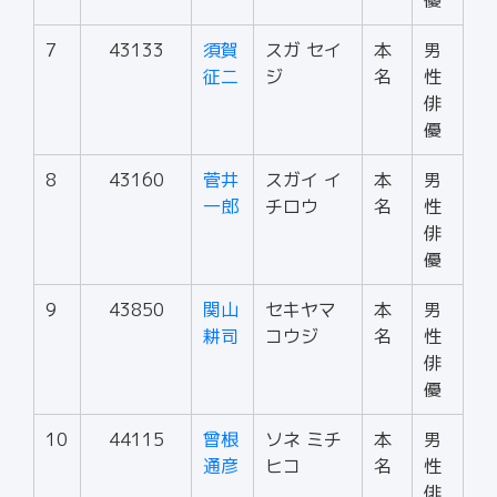
優
7
43133
須賀
スガ セイ
本
男
征二
ジ
名
性
俳
優
8
43160
菅井
スガイ イ
本
男
一郎
チロウ
名
性
俳
優
9
43850
関山
セキヤマ
本
男
耕司
コウジ
名
性
俳
優
10
44115
曾根
ソネ ミチ
本
男
通彦
ヒコ
名
性
俳