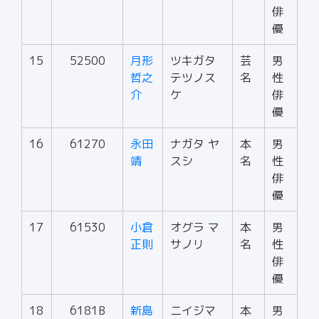
俳
優
15
52500
月形
ツキガタ
芸
男
哲之
テツノス
名
性
介
ケ
俳
優
16
61270
永田
ナガタ ヤ
本
男
靖
スシ
名
性
俳
優
17
61530
小倉
オグラ マ
本
男
正則
サノリ
名
性
俳
優
18
6181B
新島
ニイジマ
本
男