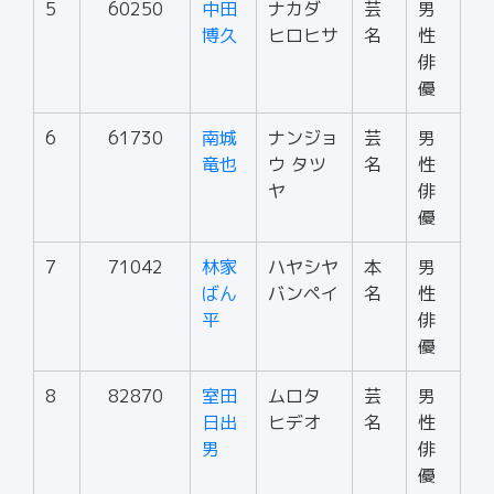
5
60250
中田
ナカダ
芸
男
博久
ヒロヒサ
名
性
俳
優
6
61730
南城
ナンジョ
芸
男
竜也
ウ タツ
名
性
ヤ
俳
優
7
71042
林家
ハヤシヤ
本
男
ばん
バンペイ
名
性
平
俳
優
8
82870
室田
ムロタ
芸
男
日出
ヒデオ
名
性
男
俳
優