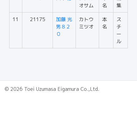
オサム
名
集
11
21175
加藤 光
カトウ
本
ス
男８２
ミツオ
名
チ
０
ー
ル
© 2026 Toei Uzumasa Eigamura Co.,Ltd.