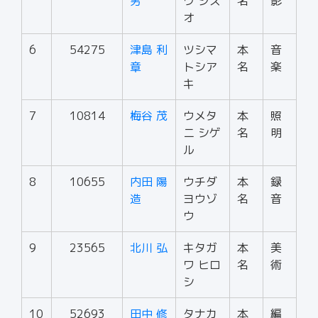
男
ワ シズ
名
影
オ
6
54275
津島 利
ツシマ
本
音
章
トシア
名
楽
キ
7
10814
梅谷 茂
ウメタ
本
照
ニ シゲ
名
明
ル
8
10655
内田 陽
ウチダ
本
録
造
ヨウゾ
名
音
ウ
9
23565
北川 弘
キタガ
本
美
ワ ヒロ
名
術
シ
10
52693
田中 修
タナカ
本
編