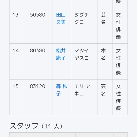
優
13
50580
田口
タグチ
芸
女
久美
クミ
名
性
俳
優
14
80380
松井
マツイ
本
女
康子
ヤスコ
名
性
俳
優
15
83120
森 秋
モリ ア
芸
女
子
キコ
名
性
俳
優
スタッフ
（11 人）