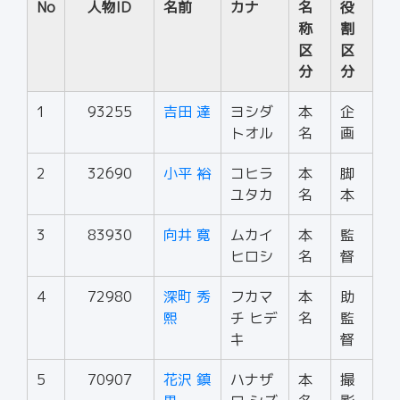
No
人物ID
名前
カナ
名
役
称
割
区
区
分
分
1
93255
吉田 達
ヨシダ
本
企
トオル
名
画
2
32690
小平 裕
コヒラ
本
脚
ユタカ
名
本
3
83930
向井 寛
ムカイ
本
監
ヒロシ
名
督
4
72980
深町 秀
フカマ
本
助
熙
チ ヒデ
名
監
キ
督
5
70907
花沢 鎮
ハナザ
本
撮