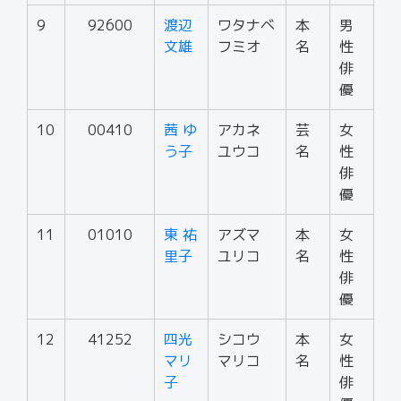
9
92600
渡辺
ワタナベ
本
男
文雄
フミオ
名
性
俳
優
10
00410
茜 ゆ
アカネ
芸
女
う子
ユウコ
名
性
俳
優
11
01010
東 祐
アズマ
本
女
里子
ユリコ
名
性
俳
優
12
41252
四光
シコウ
本
女
マリ
マリコ
名
性
子
俳