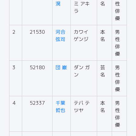
滉
ミ アキ
名
性
ラ
俳
優
2
21530
河合
カワイ
本
男
弦司
ゲンジ
名
性
俳
優
3
52180
団 巌
ダン ガ
芸
男
ン
名
性
俳
優
4
52337
千葉
テバ テ
本
男
哲也
ツヤ
名
性
俳
優