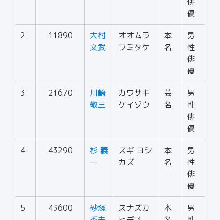
俳
優
2
11890
大村
オオムラ
本
男
文武
フミタケ
名
性
俳
優
3
21670
川崎
カワサキ
芸
男
敬三
ケイゾウ
名
性
俳
優
4
43290
杉 義
スギ ヨシ
本
男
一
カズ
名
性
俳
優
5
43600
砂塚
スナズカ
本
男
秀夫
ヒデオ
名
性