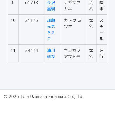
9
61738
長沢
ナガサワ
芸
編
嘉樹
カキ
名
集
10
21175
加藤
カトウ ミ
本
ス
光男
ツオ
名
チ
８２
ー
０
ル
11
24474
清川
キヨカワ
本
進
朝友
アサトモ
名
行
© 2026 Toei Uzumasa Eigamura Co.,Ltd.