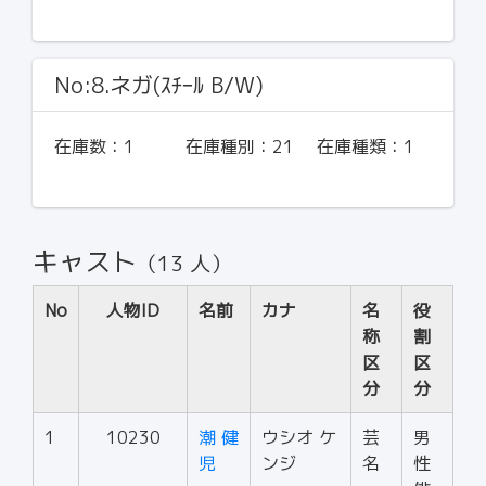
No:8.ネガ(ｽﾁｰﾙ B/W)
在庫数：
1
在庫種別：
21
在庫種類：
1
キャスト
（13 人）
No
人物ID
名前
カナ
名
役
称
割
区
区
分
分
1
10230
潮 健
ウシオ ケ
芸
男
児
ンジ
名
性