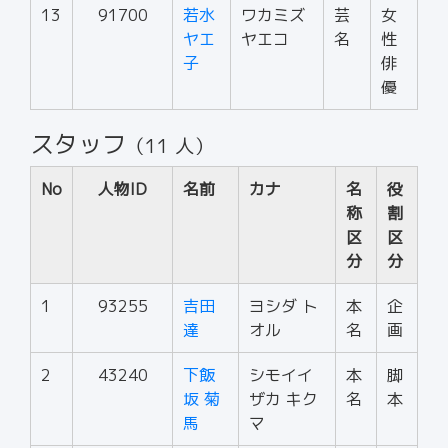
13
91700
若水
ワカミズ
芸
女
ヤエ
ヤエコ
名
性
子
俳
優
スタッフ
（11 人）
No
人物ID
名前
カナ
名
役
称
割
区
区
分
分
1
93255
吉田
ヨシダ ト
本
企
達
オル
名
画
2
43240
下飯
シモイイ
本
脚
坂 菊
ザカ キク
名
本
馬
マ