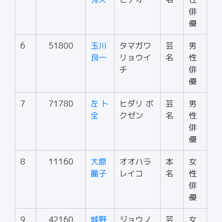
俳
優
6
51800
玉川
タマガワ
芸
男
良一
リョウイ
名
性
チ
俳
優
7
71780
左 卜
ヒダリ ボ
芸
男
全
クゼン
名
性
俳
優
8
11160
大原
オオハラ
本
女
麗子
レイコ
名
性
俳
優
9
42160
城野
ジョウノ
芸
女