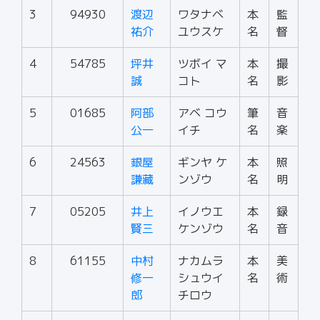
3
94930
渡辺
ワタナベ
本
監
祐介
ユウスケ
名
督
4
54785
坪井
ツボイ マ
本
撮
誠
コト
名
影
5
01685
阿部
アベ コウ
筆
音
公一
イチ
名
楽
6
24563
銀屋
ギンヤ ケ
本
照
謙藏
ンゾウ
名
明
7
05205
井上
イノウエ
本
録
賢三
ケンゾウ
名
音
8
61155
中村
ナカムラ
本
美
修一
シュウイ
名
術
郎
チロウ