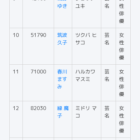
ゆき
ユキ
名
性
俳
優
10
51790
筑波
ツクバ ヒ
芸
女
久子
サコ
名
性
俳
優
11
71000
春川
ハルカワ
芸
女
ます
マスミ
名
性
み
俳
優
12
82030
緑 魔
ミドリ マ
芸
女
子
コ
名
性
俳
優