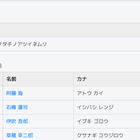
ノタチノアツイネムリ
人）
名前
カナ
阿藤 海
アトウ カイ
石橋 蓮司
イシバシ レンジ
伊吹 吾郎
イブキ ゴロウ
草薙 幸二郎
クサナギ コウジロウ