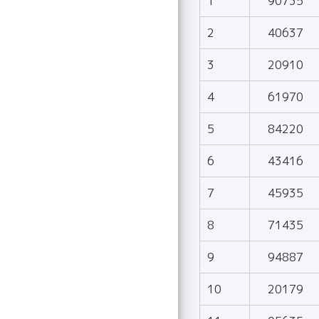
1
90735
2
40637
3
20910
4
61970
5
84220
6
43416
7
45935
8
71435
9
94887
10
20179