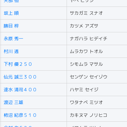
矢部 恒
ヤベ ヒサシ
坂上 順
サカガミ スナオ
勝目 梓
カツメ アズサ
永原 秀一
ナガハラ ヒデイチ
村川 透
ムラカワ トオル
下村 優２５０
シモムラ マサル
仙元 誠三３００
センゲン セイゾウ
速水 清司４００
ハヤミ セイジ
渡辺 三雄
ワタナベ ミツオ
柿沼 紀彦５１０
カキヌマ ノリヒコ