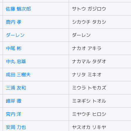
佐藤 蛾次郎
サトウ ガジロウ
鹿内 孝
シカウチ タカシ
ダーレン
ダーレン
中尾 彬
ナカオ アキラ
中丸 忠雄
ナカマル タダオ
成田 三樹夫
ナリタ ミキオ
三浦 友和
ミウラ トモカズ
峰岸 徹
ミネギシ トオル
宮内 洋
ミヤウチ ヒロシ
安岡 力也
ヤスオカ リキヤ