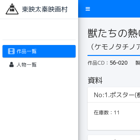
東映太秦映画村
獣たちの熱
（ケモノタチノ
作品一覧
作品CD：
56-020
人物一覧
資料
No:1.ポスター(標
在庫数：
11