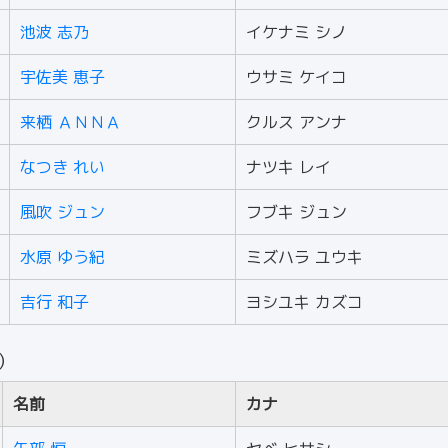
池波 志乃
イケナミ シノ
宇佐美 恵子
ウサミ ケイコ
来栖 ＡＮＮＡ
クルス アンナ
なつき れい
ナツキ レイ
風吹 ジュン
フブキ ジュン
水原 ゆう紀
ミズハラ ユウキ
吉行 和子
ヨシユキ カズコ
人）
名前
カナ