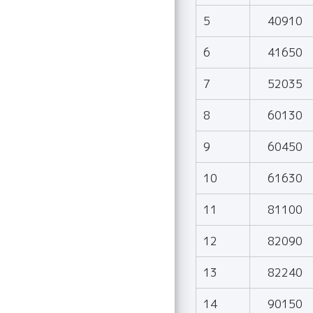
5
40910
6
41650
7
52035
8
60130
9
60450
10
61630
11
81100
12
82090
13
82240
14
90150