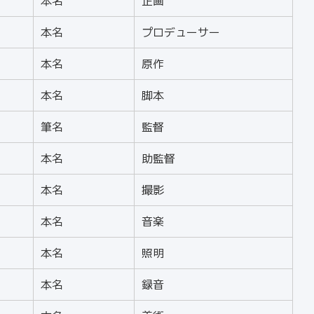
本名
企画
本名
プロデューサー
本名
原作
本名
脚本
筆名
監督
本名
助監督
本名
撮影
本名
音楽
本名
照明
本名
録音