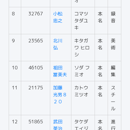
オ
8
32767
小松
コマツ
本
録
忠之
タダユ
名
音
キ
9
23565
北川
キタガ
本
美
弘
ワ ヒロ
名
術
シ
10
46105
祖田
ソダ フ
本
編
冨美夫
ミオ
名
集
11
21175
加藤
カトウ
本
ス
光男８
ミツオ
名
チ
２０
ー
ル
12
51865
武田
タケダ
本
進
英治
エイジ
名
行