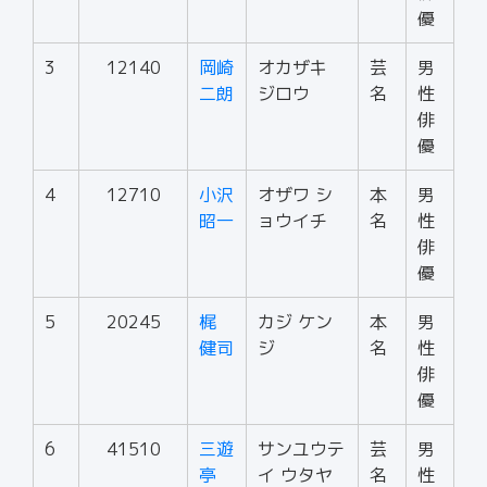
優
3
12140
岡崎
オカザキ
芸
男
二朗
ジロウ
名
性
俳
優
4
12710
小沢
オザワ シ
本
男
昭一
ョウイチ
名
性
俳
優
5
20245
梶
カジ ケン
本
男
健司
ジ
名
性
俳
優
6
41510
三遊
サンユウテ
芸
男
亭
イ ウタヤ
名
性