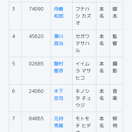
3
74090
舟橋
フナハ
本
脚
和郎
シ カズ
名
本
オ
4
45620
瀬川
セガワ
本
監
昌治
マサハ
名
督
ル
5
02685
飯村
イイム
本
撮
雅彦
ラ マサ
名
影
ヒコ
6
24060
木下
キノシ
本
音
忠司
タ チュ
名
楽
ウジ
7
84865
元持
モトモ
本
照
秀雄
チ ヒデ
名
明