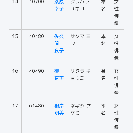
14
30700
桑原
クワバラ
本
女
幸子
ユキコ
名
性
俳
優
15
40480
佐久
サクマ ヨ
本
女
間
シコ
名
性
良子
俳
優
16
40490
櫻
サクラ キ
芸
女
京美
ョウミ
名
性
俳
優
17
61480
根岸
ネギシ ア
本
女
明美
ケミ
名
性
俳
優