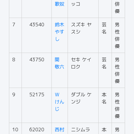
歌奴
ッコ
俳
優
7
43540
鈴木
スズキ ヤ
芸
男
やす
スシ
名
性
し
俳
優
8
43750
関
セキ ケイ
芸
男
敬六
ロク
名
性
俳
優
9
52175
Ｗ
ダブル ケ
本
男
けん
ンジ
名
性
じ
俳
優
10
62020
西村
ニシムラ
本
男