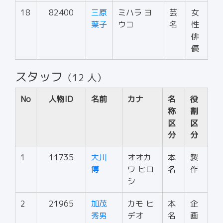
18
82400
三原
ミハラ ヨ
芸
女
葉子
ウコ
名
性
俳
優
スタッフ
（12 人）
No
人物ID
名前
カナ
名
役
称
割
区
区
分
分
1
11735
大川
オオカ
本
製
博
ワ ヒロ
名
作
シ
2
21965
加茂
カモ ヒ
本
企
秀男
デオ
名
画