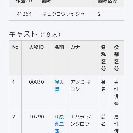
作品CD
読み
読み区分
41264
キュウコウレッシャ
2
キャスト
（18 人）
No
人物ID
名前
カナ
名
役
称
割
区
区
分
分
1
00830
渥美
アツミ キ
芸
男
清
ヨシ
名
性
俳
優
2
10790
江原
エバラ シ
芸
男
真二
ンジロウ
名
性
郎
俳