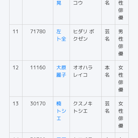
晃
コウ
名
性
俳
優
11
71780
左
ヒダリ ボ
芸
男
卜全
クゼン
名
性
俳
優
12
11160
大原
オオハラ
本
女
麗子
レイコ
名
性
俳
優
13
30170
楠
クスノキ
芸
女
トシ
トシエ
名
性
エ
俳
優