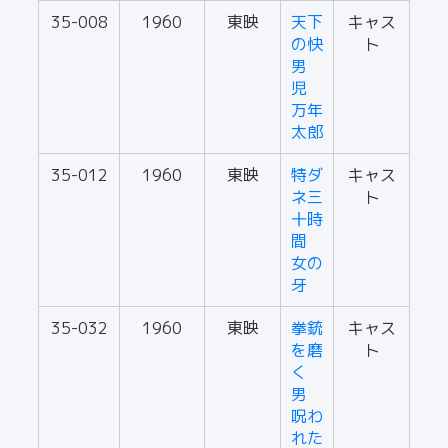
35-008
1960
東映
天下
キャス
の快
ト
男
児
万年
太郎
35-012
1960
東映
特ダ
キャス
ネ三
ト
十時
間
女の
牙
35-032
1960
東映
拳銃
キャス
を磨
ト
く
男
呪わ
れた