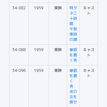
34-082
1959
東映
特ダ
キャス
ネ三
ト
十時
間
午前
零時
の顔
34-088
1959
東映
拳銃
キャス
を磨
ト
く男
34-096
1959
東映
拳銃
キャス
を磨
ト
く
男
あの
女を
探せ