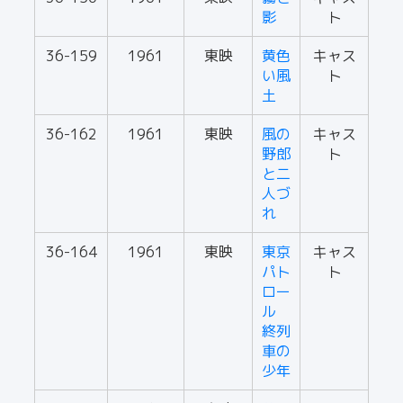
影
ト
36-159
1961
東映
黄色
キャス
い風
ト
土
36-162
1961
東映
風の
キャス
野郎
ト
と二
人づ
れ
36-164
1961
東映
東京
キャス
パト
ト
ロー
ル
終列
車の
少年