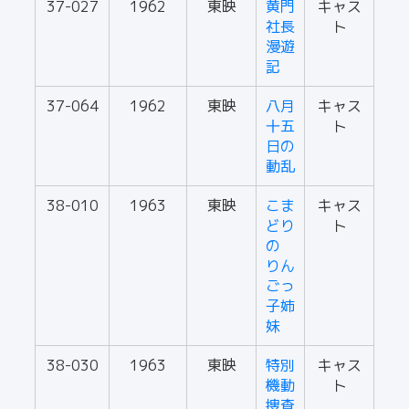
37-027
1962
東映
黄門
キャス
社長
ト
漫遊
記
37-064
1962
東映
八月
キャス
十五
ト
日の
動乱
38-010
1963
東映
こま
キャス
どり
ト
の
りん
ごっ
子姉
妹
38-030
1963
東映
特別
キャス
機動
ト
捜査