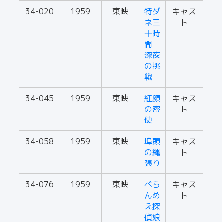
34-020
1959
東映
特ダ
キャス
ネ三
ト
十時
間
深夜
の挑
戦
34-045
1959
東映
紅顔
キャス
の密
ト
使
34-058
1959
東映
埠頭
キャス
の縄
ト
張り
34-076
1959
東映
べら
キャス
んめ
ト
え探
偵娘