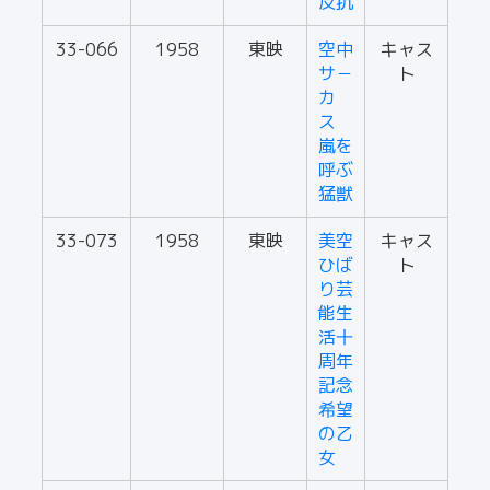
反抗
33-066
1958
東映
空中
キャス
サ－
ト
カ
ス
嵐を
呼ぶ
猛獣
33-073
1958
東映
美空
キャス
ひば
ト
り芸
能生
活十
周年
記念
希望
の乙
女