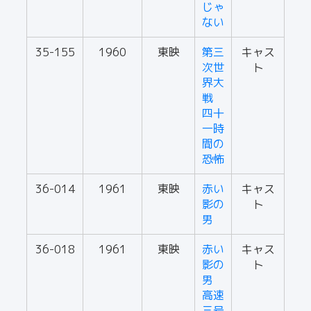
じゃ
ない
35-155
1960
東映
第三
キャス
次世
ト
界大
戦
四十
一時
間の
恐怖
36-014
1961
東映
赤い
キャス
影の
ト
男
36-018
1961
東映
赤い
キャス
影の
ト
男
高速
三号