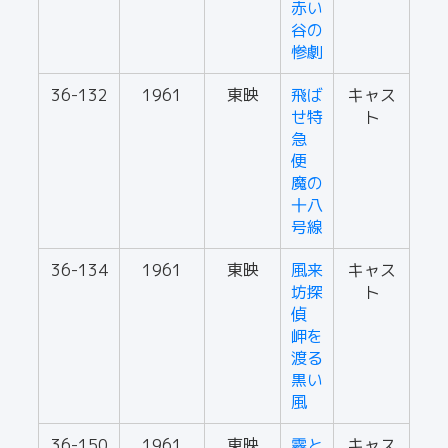
赤い
谷の
惨劇
36-132
1961
東映
飛ば
キャス
せ特
ト
急
便
魔の
十八
号線
36-134
1961
東映
風来
キャス
坊探
ト
偵
岬を
渡る
黒い
風
36-150
1961
東映
霧と
キャス