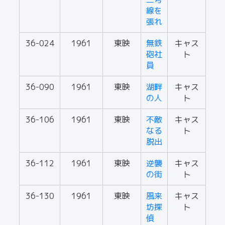
線を
張れ
36-024
1961
東映
無鉄
キャス
砲社
ト
員
36-090
1961
東映
湖畔
キャス
の人
ト
36-106
1961
東映
不敵
キャス
なる
ト
脱出
36-112
1961
東映
逆襲
キャス
の街
ト
36-130
1961
東映
風来
キャス
坊探
ト
偵