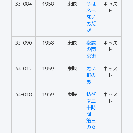
33-084
1958
東映
今は
キャス
名も
ト
ない
男だ
が
33-090
1958
東映
夜霧
キャス
の南
ト
京街
34-012
1959
東映
黒い
キャス
指の
ト
男
34-018
1959
東映
特ダ
キャス
ネ三
ト
十時
間
第三
の女