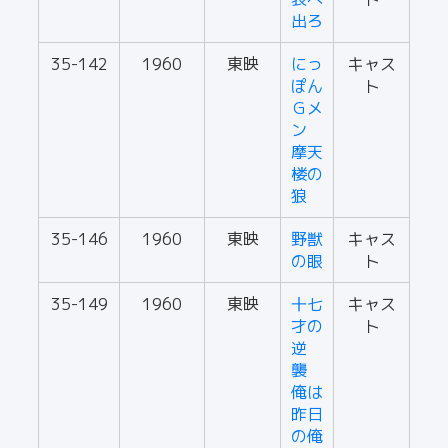
出ろ
35-142
1960
東映
にっ
キャス
ぽん
ト
Ｇメ
ン
摩天
楼の
狼
35-146
1960
東映
野獣
キャス
の眼
ト
35-149
1960
東映
十七
キャス
才の
ト
逆
襲
俺は
昨日
の俺