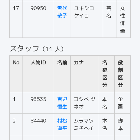
17
90950
雪代
ユキシロ
芸
女
敬子
ケイコ
名
性
俳
優
スタッフ
（11 人）
No
人物ID
名前
カナ
名
役
称
割
区
区
分
分
1
93535
吉辺
ヨシベ ツ
本
企
恒生
ネオ
名
画
2
84440
村松
ムラマツ
本
脚
道平
ミチヘイ
名
本