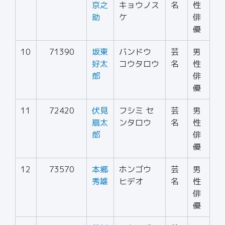
京之
キョウノス
名
性
助
ケ
俳
優
10
71390
坂東
バンドウ
芸
男
好太
コウタロウ
名
性
郎
俳
優
11
72420
伏見
フシミ セ
芸
男
扇太
ンタロウ
名
性
郎
俳
優
12
73570
本郷
ホンゴウ
芸
男
秀雄
ヒデオ
名
性
俳
優