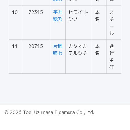
10
72315
平井
ヒライ ト
本
ス
稔乃
シノ
名
チ
ー
ル
11
20715
片岡
カタオカ
本
進
照七
テルシチ
名
行
主
任
© 2026 Toei Uzumasa Eigamura Co.,Ltd.