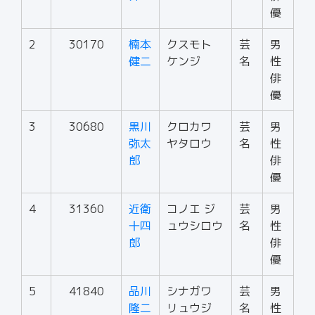
優
2
30170
楠本
クスモト
芸
男
健二
ケンジ
名
性
俳
優
3
30680
黒川
クロカワ
芸
男
弥太
ヤタロウ
名
性
郎
俳
優
4
31360
近衛
コノエ ジ
芸
男
十四
ュウシロウ
名
性
郎
俳
優
5
41840
品川
シナガワ
芸
男
隆二
リュウジ
名
性