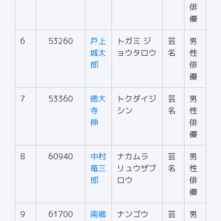
俳
優
6
53260
戸上
トガミ ジ
芸
男
城太
ョウタロウ
名
性
郎
俳
優
7
53360
徳大
トクダイジ
芸
男
寺
シン
名
性
伸
俳
優
8
60940
中村
ナカムラ
芸
男
竜三
リュウザブ
名
性
郎
ロウ
俳
優
9
61700
南郷
ナンゴウ
芸
男