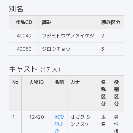
別名
作品CD
読み
読み区分
40049
フジミトウゲノタイケツ
2
40050
ジロウチョウ
3
キャスト
（17 人）
No
人物ID
名前
カナ
名
役
称
割
区
区
分
分
1
12420
尾形
オガタ シ
本
男
伸之
ンノスケ
名
性
介
俳