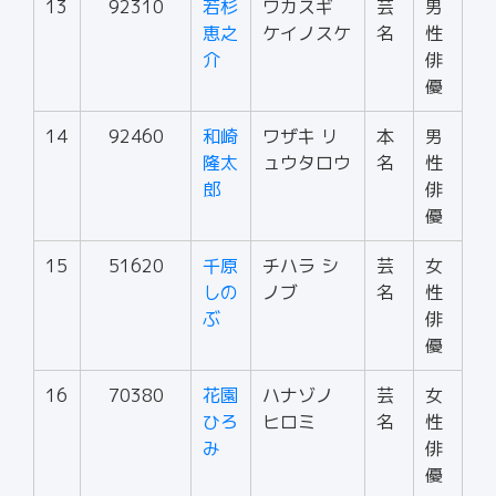
13
92310
若杉
ワカスギ
芸
男
恵之
ケイノスケ
名
性
介
俳
優
14
92460
和崎
ワザキ リ
本
男
隆太
ュウタロウ
名
性
郎
俳
優
15
51620
千原
チハラ シ
芸
女
しの
ノブ
名
性
ぶ
俳
優
16
70380
花園
ハナゾノ
芸
女
ひろ
ヒロミ
名
性
み
俳
優