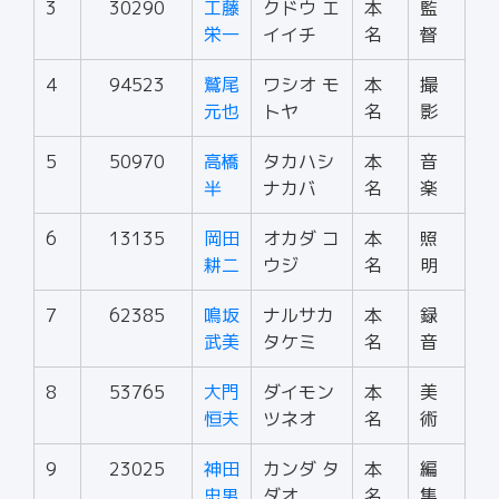
3
30290
工藤
クドウ エ
本
監
栄一
イイチ
名
督
4
94523
鷲尾
ワシオ モ
本
撮
元也
トヤ
名
影
5
50970
高橋
タカハシ
本
音
半
ナカバ
名
楽
6
13135
岡田
オカダ コ
本
照
耕二
ウジ
名
明
7
62385
鳴坂
ナルサカ
本
録
武美
タケミ
名
音
8
53765
大門
ダイモン
本
美
恒夫
ツネオ
名
術
9
23025
神田
カンダ タ
本
編
忠男
ダオ
名
集