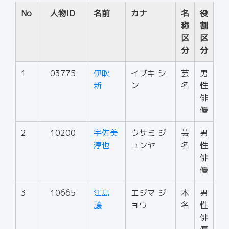
No
人物ID
名前
カナ
名
役
称
割
区
区
分
分
1
03775
伊吹
イブキ シ
芸
男
新
ン
名
性
俳
優
2
10200
宇佐美
ウサミ ジ
芸
男
淳也
ュンヤ
名
性
俳
優
3
10665
江島
エジマ ジ
本
男
譲
ョウ
名
性
俳