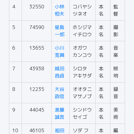
4
32550
小林
コバヤシ
本
監
恒夫
ツネオ
名
督
5
74590
星島
ホシジマ
本
撮
一郎
イチロウ
名
影
6
13655
小川
オガワ
本
音
寬興
カンコウ
名
楽
7
43938
城田
シロタ
本
照
昌貞
アキサダ
名
明
8
12235
大谷
オオタニ
本
録
政信
マサノブ
名
音
9
44045
進藤
シンドウ
本
美
誠吾
セイゴ
名
術
10
46105
祖田
ソダ フ
本
編