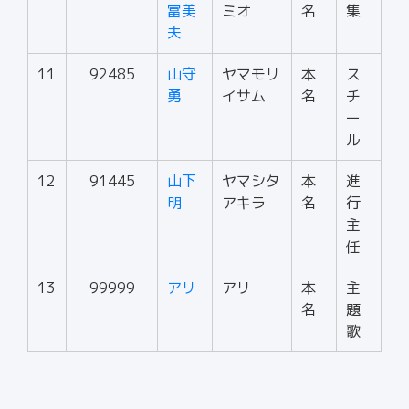
冨美
ミオ
名
集
夫
11
92485
山守
ヤマモリ
本
ス
勇
イサム
名
チ
ー
ル
12
91445
山下
ヤマシタ
本
進
明
アキラ
名
行
主
任
13
99999
アリ
アリ
本
主
名
題
歌