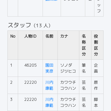
ッ
フ
スタッフ
（13 人）
No
人物ID
名前
カナ
名
役
称
割
区
区
分
分
1
46205
園田
ソノダ
筆
企
実彦
ジツヒコ
名
画
2
22220
川内
カワウチ
芸
原
康範
コウハン
名
作
3
22220
川内
カワウチ
芸
脚
康範
コウハン
名
本