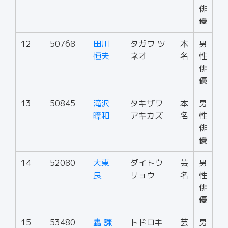
俳
優
12
50768
田川
タガワ ツ
本
男
恒夫
ネオ
名
性
俳
優
13
50845
滝沢
タキザワ
本
男
暲和
アキカズ
名
性
俳
優
14
52080
大東
ダイトウ
芸
男
良
リョウ
名
性
俳
優
15
53480
轟 謙
トドロキ
芸
男