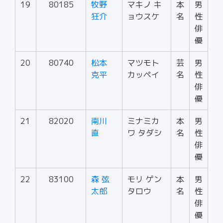
19
80185
牧野
マキノ キ
本
男
狂介
ョウスケ
名
性
俳
優
20
80740
松本
マツモト
芸
男
克平
カッペイ
名
性
俳
優
21
82020
南川
ミナミカ
本
男
直
ワ タダシ
名
性
俳
優
22
83100
森 弦
モリ ゲン
本
男
太郎
タロウ
名
性
俳
優