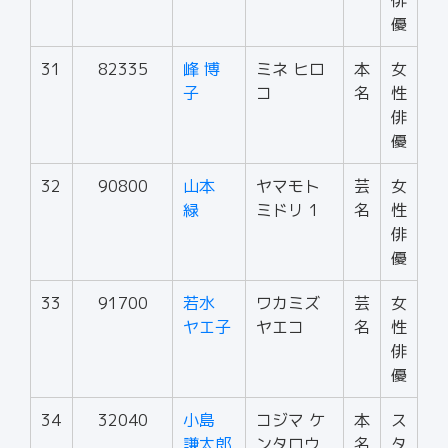
俳
優
31
82335
峰 博
ミネ ヒロ
本
女
子
コ
名
性
俳
優
32
90800
山本
ヤマモト
芸
女
緑
ミドリ 1
名
性
俳
優
33
91700
若水
ワカミズ
芸
女
ヤエ子
ヤエコ
名
性
俳
優
34
32040
小島
コジマ ケ
本
ス
謙太郎
ンタロウ
名
タ