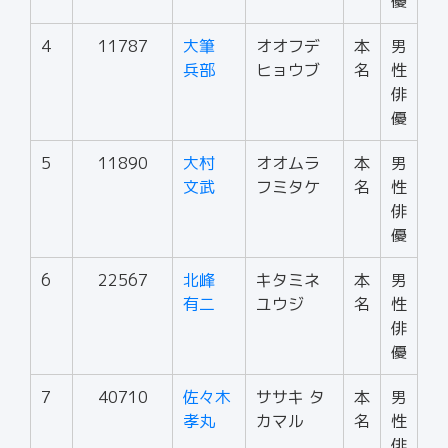
優
4
11787
大筆
オオフデ
本
男
兵部
ヒョウブ
名
性
俳
優
5
11890
大村
オオムラ
本
男
文武
フミタケ
名
性
俳
優
6
22567
北峰
キタミネ
本
男
有二
ユウジ
名
性
俳
優
7
40710
佐々木
ササキ タ
本
男
孝丸
カマル
名
性
俳