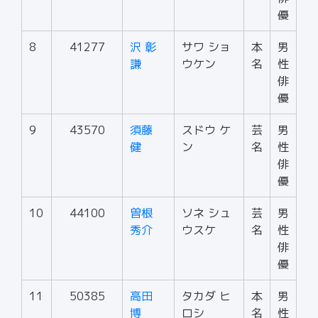
優
8
41277
沢 彰
サワ ショ
本
男
謙
ウケン
名
性
俳
優
9
43570
須藤
スドウ ケ
芸
男
健
ン
名
性
俳
優
10
44100
曽根
ソネ シュ
芸
男
秀介
ウスケ
名
性
俳
優
11
50385
高田
タカダ ヒ
本
男
博
ロシ
名
性