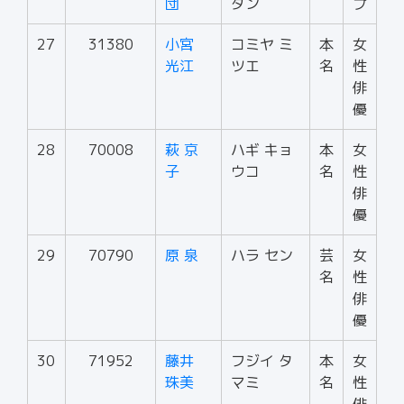
団
ダン
プ
27
31380
小宮
コミヤ ミ
本
女
光江
ツエ
名
性
俳
優
28
70008
萩 京
ハギ キョ
本
女
子
ウコ
名
性
俳
優
29
70790
原 泉
ハラ セン
芸
女
名
性
俳
優
30
71952
藤井
フジイ タ
本
女
珠美
マミ
名
性