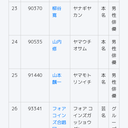
23
90370
柳谷
ヤナギヤ
本
男
寛
カン
名
性
俳
優
24
90535
山内
ヤマウチ
本
男
修
オサム
名
性
俳
優
25
91440
山本
ヤマモト
本
男
麟一
リンイチ
名
性
俳
優
26
93341
フォア
フォア コ
芸
グ
コイン
インズガ
名
ル
ズ合唱
ッショウ
ー