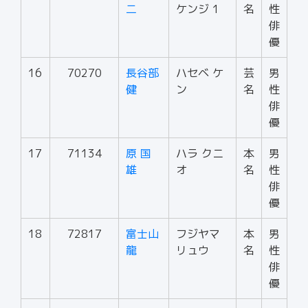
二
ケンジ 1
名
性
俳
優
16
70270
長谷部
ハセベ ケ
芸
男
健
ン
名
性
俳
優
17
71134
原 国
ハラ クニ
本
男
雄
オ
名
性
俳
優
18
72817
富士山
フジヤマ
本
男
龍
リュウ
名
性
俳
優