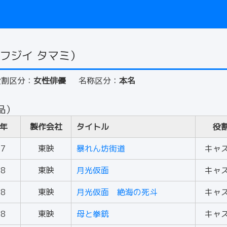
フジイ タマミ）
役割区分：
女性俳優
名称区分：
本名
品）
年
製作会社
タイトル
役
57
東映
暴れん坊街道
キャ
58
東映
月光仮面
キャ
58
東映
月光仮面 絶海の死斗
キャ
58
東映
母と拳銃
キャ