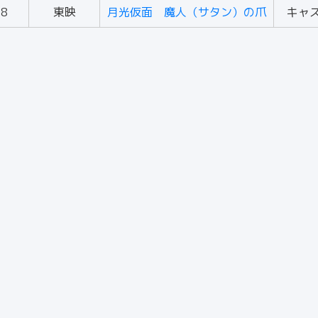
58
東映
月光仮面 魔人（サタン）の爪
キャ