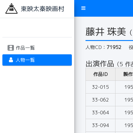
東映太秦映画村
藤井 珠美
（
人物CD：
71952
作品一覧
人物一覧
出演作品
（5 作
作品ID
製作
32-015
19
33-062
19
33-064
19
33-094
19