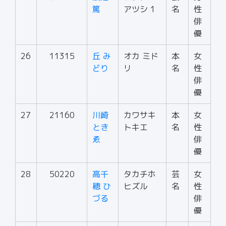
篤
アツシ 1
名
性
俳
優
26
11315
丘 み
オカ ミド
本
女
どり
リ
名
性
俳
優
27
21160
川崎
カワサキ
本
女
とき
トキエ
名
性
ゑ
俳
優
28
50220
高千
タカチホ
芸
女
穂 ひ
ヒズル
名
性
づる
俳
優