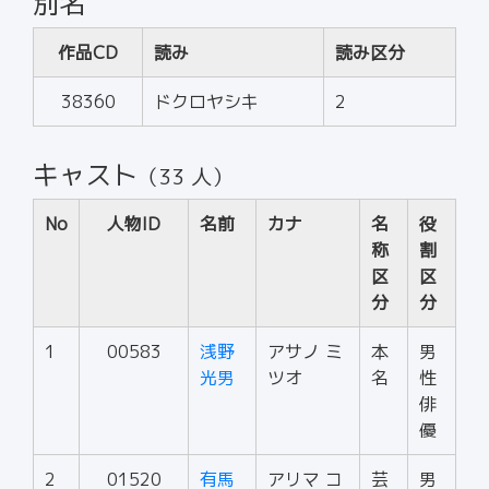
別名
作品CD
読み
読み区分
38360
ドクロヤシキ
2
キャスト
（33 人）
No
人物ID
名前
カナ
名
役
称
割
区
区
分
分
1
00583
浅野
アサノ ミ
本
男
光男
ツオ
名
性
俳
優
2
01520
有馬
アリマ コ
芸
男