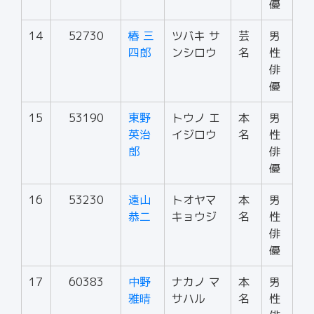
優
14
52730
椿 三
ツバキ サ
芸
男
四郎
ンシロウ
名
性
俳
優
15
53190
東野
トウノ エ
本
男
英治
イジロウ
名
性
郎
俳
優
16
53230
遠山
トオヤマ
本
男
恭二
キョウジ
名
性
俳
優
17
60383
中野
ナカノ マ
本
男
雅晴
サハル
名
性