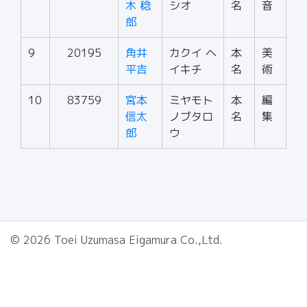
木 稔
シオ
名
音
郎
9
20195
角井
カクイ ヘ
本
美
平吉
イキチ
名
術
10
83759
宮本
ミヤモト
本
編
信太
ノブタロ
名
集
郎
ウ
© 2026 Toei Uzumasa Eigamura Co.,Ltd.