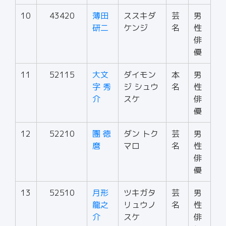
10
43420
薄田
ススキダ
芸
男
研二
ケンジ
名
性
俳
優
11
52115
大文
ダイモン
本
男
字 秀
ジ シュウ
名
性
介
スケ
俳
優
12
52210
團 徳
ダン トク
芸
男
麿
マロ
名
性
俳
優
13
52510
月形
ツキガタ
芸
男
龍之
リュウノ
名
性
介
スケ
俳