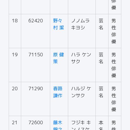
俳
優
18
62420
野々
ノノムラ
芸
男
村 潔
キヨシ
名
性
俳
優
19
71150
原 健
ハラ ケン
芸
男
策
サク
名
性
俳
優
20
71290
春路
ハルジ ケ
芸
男
謙作
ンサク
名
性
俳
優
21
72600
藤木
フジキ キ
本
男
錦之
ンノスケ
名
性