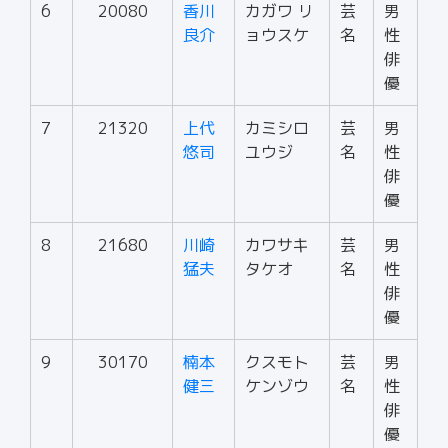
6
20080
香川
カガワ リ
芸
男
良介
ョウスケ
名
性
俳
優
7
21320
上代
カミシロ
芸
男
悠司
ユウジ
名
性
俳
優
8
21680
川崎
カワサキ
芸
男
猛夫
タケオ
名
性
俳
優
9
30170
楠本
クスモト
芸
男
健三
ケンゾウ
名
性
俳
優