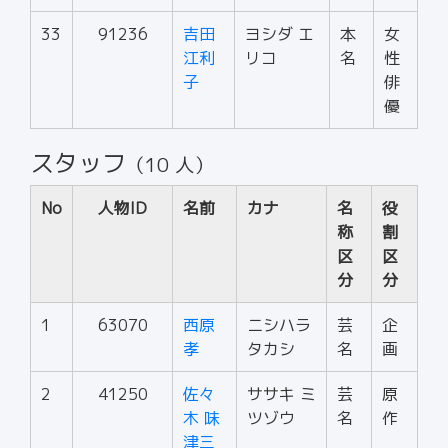
33
91236
吉田
ヨシダ エ
本
女
江利
リコ
名
性
子
俳
優
スタッフ
（10 人）
No
人物ID
名前
カナ
名
役
称
割
区
区
分
分
1
63070
西原
ニシハラ
芸
企
孝
タカシ
名
画
2
41250
佐々
ササキ ミ
芸
原
木 味
ツゾウ
名
作
津三