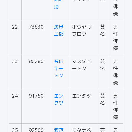
助
俳
優
22
73630
坊屋
ボウヤ サ
芸
男
三郎
ブロウ
名
性
俳
優
23
80280
益田
マスダ キ
芸
男
キー
ートン
名
性
トン
俳
優
24
91750
エン
エンタツ
芸
男
タツ
名
性
俳
優
25
92500
渡辺
ワタナベ
芸
男