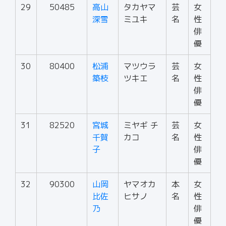
29
50485
高山
タカヤマ
芸
女
深雪
ミユキ
名
性
俳
優
30
80400
松浦
マツウラ
芸
女
築枝
ツキエ
名
性
俳
優
31
82520
宮城
ミヤギ チ
芸
女
千賀
カコ
名
性
子
俳
優
32
90300
山岡
ヤマオカ
本
女
比佐
ヒサノ
名
性
乃
俳
優