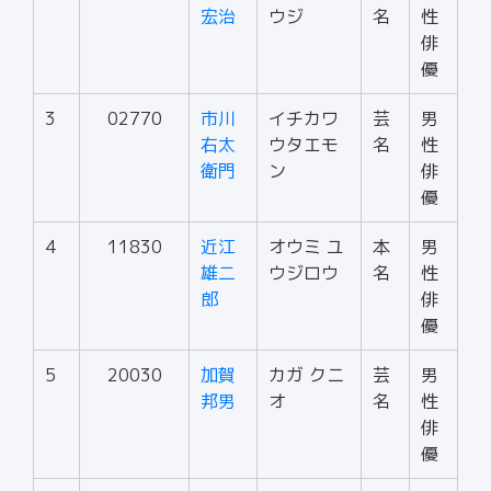
宏治
ウジ
名
性
俳
優
3
02770
市川
イチカワ
芸
男
右太
ウタエモ
名
性
衛門
ン
俳
優
4
11830
近江
オウミ ユ
本
男
雄二
ウジロウ
名
性
郎
俳
優
5
20030
加賀
カガ クニ
芸
男
邦男
オ
名
性
俳
優