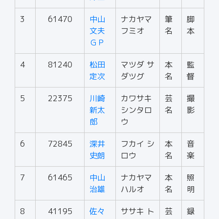
3
61470
中山
ナカヤマ
筆
脚
文夫
フミオ
名
本
ＧＰ
4
81240
松田
マツダ サ
本
監
定次
ダツグ
名
督
5
22375
川崎
カワサキ
芸
撮
新太
シンタロ
名
影
郎
ウ
6
72845
深井
フカイ シ
本
音
史朗
ロウ
名
楽
7
61465
中山
ナカヤマ
本
照
治雄
ハルオ
名
明
8
41195
佐々
ササキ ト
芸
録