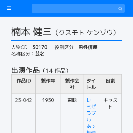
楠本 健三
（クスモト ケンゾウ）
人物CD：
30170
役割区分：
男性俳優
名称区分：
芸名
出演作品
（14 作品）
作品ID
製作年
製作会
タイ
役割
社
トル
25-042
1950
東映
レ
キャス
ミゼ
ト
ラブ
ル
あゝ
無情