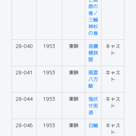
原の
巻／
三輪
神杉
の巻
28-040
1953
東映
急襲
キャス
桶狭
ト
間
28-041
1953
東映
風雲
キャス
八万
ト
騎
28-044
1953
東映
鬼伏
キャス
せ街
ト
道
28-046
1953
東映
日輪
キャス
ト