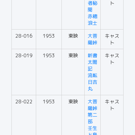
者秘
ト
聞
赤穂
浪士
28-016
1953
東映
大菩
キャス
薩峠
ト
28-019
1953
東映
新書
キャス
太閤
ト
記
流転
日吉
丸
28-022
1953
東映
大菩
キャス
薩峠
ト
第二
部
壬生
と島