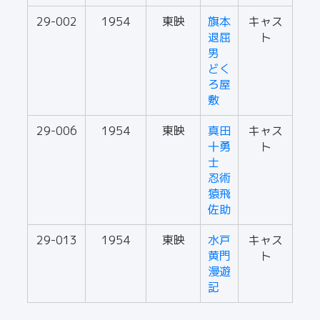
29-002
1954
東映
旗本
キャス
退屈
ト
男
どく
ろ屋
敷
29-006
1954
東映
真田
キャス
十勇
ト
士
忍術
猿飛
佐助
29-013
1954
東映
水戸
キャス
黄門
ト
漫遊
記