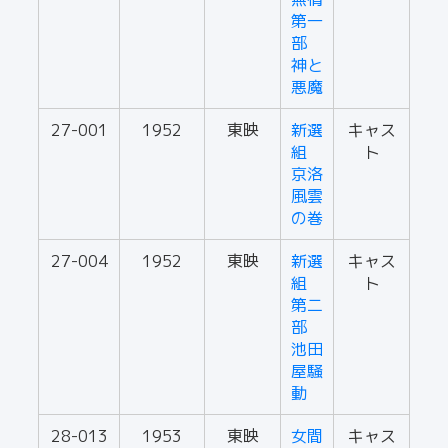
第一
部
神と
悪魔
27-001
1952
東映
新選
キャス
組
ト
京洛
風雲
の巻
27-004
1952
東映
新選
キャス
組
ト
第二
部
池田
屋騒
動
28-013
1953
東映
女間
キャス