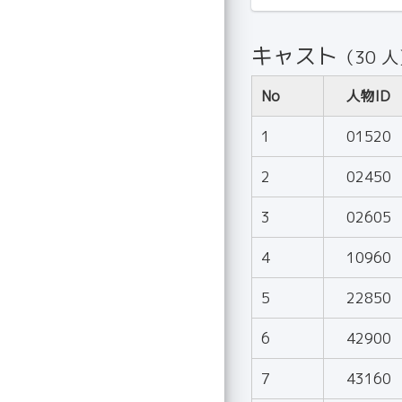
キャスト
（30 
No
人物ID
1
01520
2
02450
3
02605
4
10960
5
22850
6
42900
7
43160