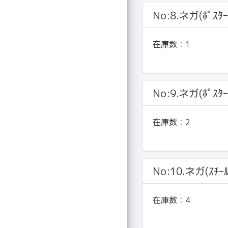
No:8.ネガ(ﾎﾟｽﾀｰ
在庫数：
1
No:9.ネガ(ﾎﾟｽﾀｰ
在庫数：
2
No:10.ネガ(ｽﾁｰ
在庫数：
4