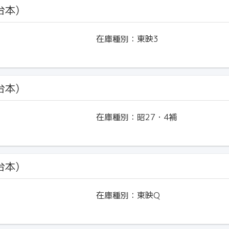
台本)
在庫種別：
東映3
台本)
在庫種別：
昭27・4補
台本)
在庫種別：
東映Q