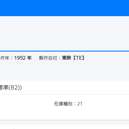
製作年：
1952 年
製作会社：
東映【TE】
準(B2))
在庫種別：
21