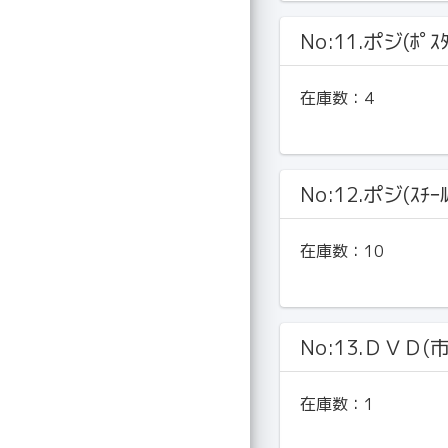
No:11.ポジ(ﾎﾟｽﾀ
在庫数：
4
No:12.ポジ(ｽﾁｰ
在庫数：
10
No:13.ＤＶＤ(
在庫数：
1