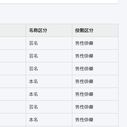
名称区分
役割区分
芸名
男性俳優
芸名
男性俳優
芸名
男性俳優
本名
男性俳優
本名
男性俳優
芸名
男性俳優
本名
男性俳優