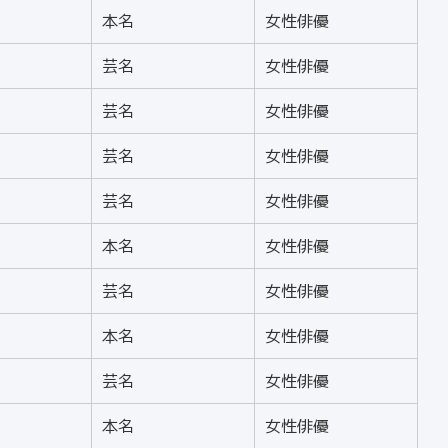
本名
女性俳優
芸名
女性俳優
芸名
女性俳優
芸名
女性俳優
芸名
女性俳優
本名
女性俳優
芸名
女性俳優
本名
女性俳優
芸名
女性俳優
本名
女性俳優