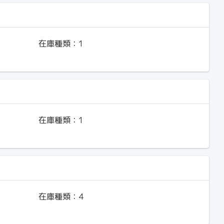
在庫種類：
1
在庫種類：
1
在庫種類：
4