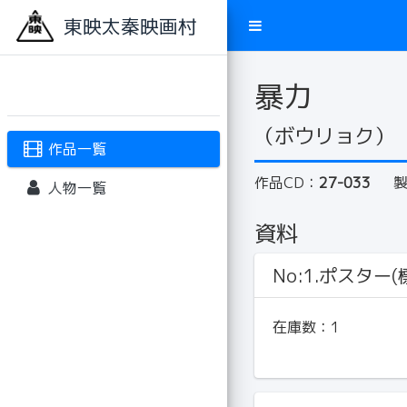
東映太秦映画村
暴力
（ボウリョク）
作品一覧
作品CD：
27-033
人物一覧
資料
No:1.ポスター(標
在庫数：
1