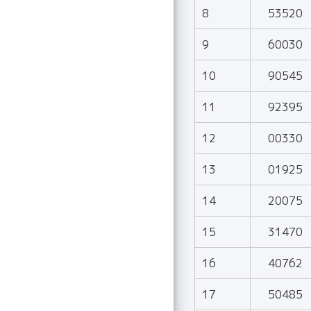
8
53520
9
60030
10
90545
11
92395
12
00330
13
01925
14
20075
15
31470
16
40762
17
50485