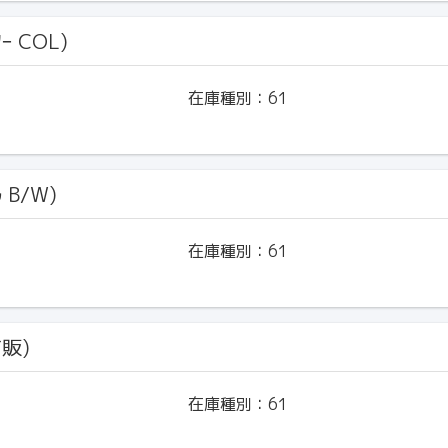
ｰ COL)
在庫種別：
61
ﾙ B/W)
在庫種別：
61
市販)
在庫種別：
61