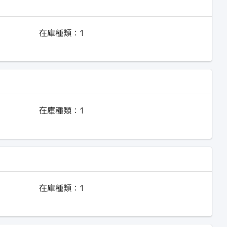
在庫種類：
1
在庫種類：
1
在庫種類：
1