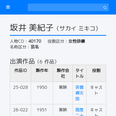
坂井 美紀子
（サカイ ミキコ）
人物CD：
40170
役割区分：
女性俳優
名称区分：
芸名
出演作品
（6 作品）
作品ID
製作年
製作会
タイ
役割
社
トル
25-028
1950
東映
突貫
キャス
裸天
ト
国
26-022
1951
東映
風雪
キャス
二十
ト