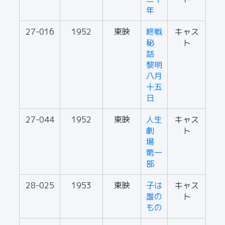
年
27-016
1952
東映
終戦
キャス
秘
ト
話
黎明
八月
十五
日
27-044
1952
東映
人生
キャス
劇
ト
場
第一
部
28-025
1953
東映
子は
キャス
誰の
ト
もの