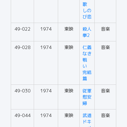
歌
しの
び恋
49-022
1974
東映
殺人
音楽
拳2
49-028
1974
東映
仁義
音楽
なき
戦
い
完結
篇
49-030
1974
東映
従軍
音楽
慰安
婦
49-044
1974
東映
武道
音楽
ドキ