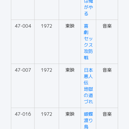
は俺
がや
る
47-004
1972
東映
喜
音楽
劇
セッ
クス
攻防
戦
47-007
1972
東映
日本
音楽
悪人
伝
地獄
の道
づれ
47-016
1972
東映
銀蝶
音楽
渡り
鳥