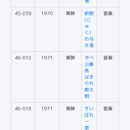
者
45-059
1970
東映
新宿
音楽
(じ
ゅ
く)
の与
太者
46-010
1971
東映
ずべ
音楽
公番
長
はま
ぐれ
数え
唄
46-018
1971
東映
すい
音楽
ばれ
一
家