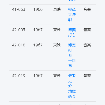
41-063
1966
東映
怪竜
音楽
大決
戦
42-003
1967
東映
博奕
音楽
打ち
42-018
1967
東映
博奕
音楽
打
ち
一匹
竜
42-019
1967
東映
牙狼
音楽
之
介
地獄
斬り