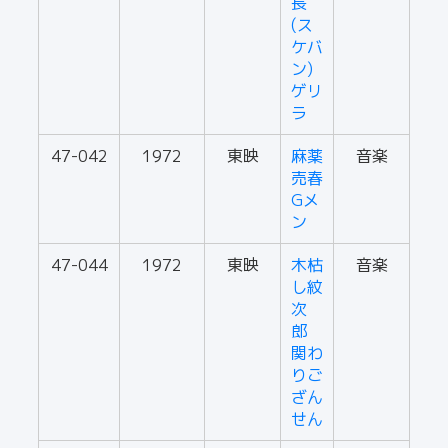
長
(ス
ケバ
ン)
ゲリ
ラ
47-042
1972
東映
麻薬
音楽
売春
Gメ
ン
47-044
1972
東映
木枯
音楽
し紋
次
郎
関わ
りご
ざん
せん