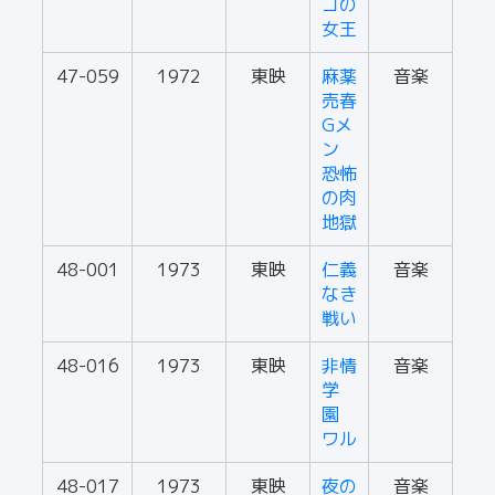
コの
女王
47-059
1972
東映
麻薬
音楽
売春
Gメ
ン
恐怖
の肉
地獄
48-001
1973
東映
仁義
音楽
なき
戦い
48-016
1973
東映
非情
音楽
学
園
ワル
48-017
1973
東映
夜の
音楽