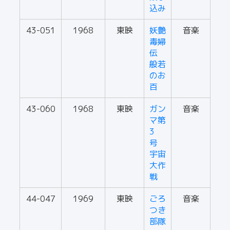
込み
43-051
1968
東映
妖艶
音楽
毒婦
伝
般若
のお
百
43-060
1968
東映
ガン
音楽
マ第
3
号
宇宙
大作
戦
44-047
1969
東映
ごろ
音楽
つき
部隊