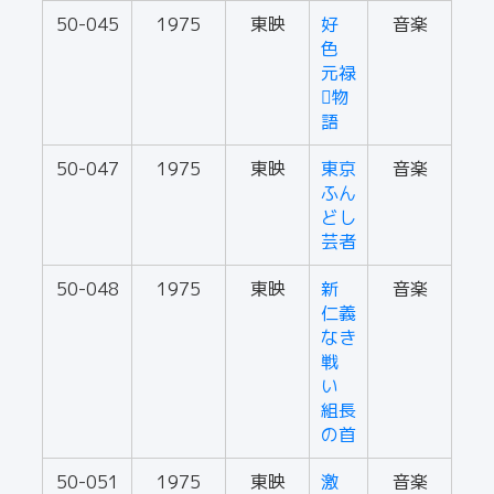
50-045
1975
東映
好
音楽
色
元禄
物
語
50-047
1975
東映
東京
音楽
ふん
どし
芸者
50-048
1975
東映
新
音楽
仁義
なき
戦
い
組長
の首
50-051
1975
東映
激
音楽