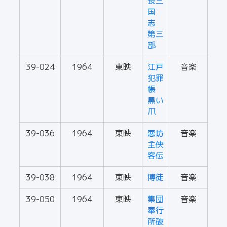
長三
国
志
第三
部
39-024
1964
東映
江戸
音楽
犯罪
帳
黒い
爪
39-036
1964
東映
悪坊
音楽
主侠
客伝
39-038
1964
東映
博徒
音楽
39-050
1964
東映
集団
音楽
奉行
所破