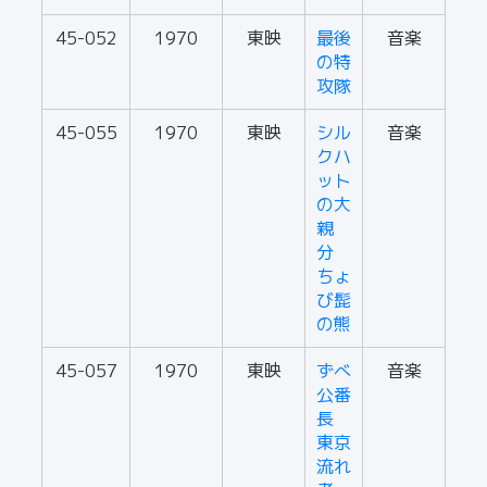
45-052
1970
東映
最後
音楽
の特
攻隊
45-055
1970
東映
シル
音楽
クハ
ット
の大
親
分
ちょ
び髭
の熊
45-057
1970
東映
ずべ
音楽
公番
長
東京
流れ