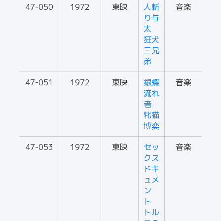
47-050
1972
東映
人斬
音楽
り与
太
狂犬
三兄
弟
47-051
1972
東映
銀蝶
音楽
流れ
者
牝猫
博奕
47-053
1972
東映
セッ
音楽
クス
ドキ
ュメ
ン
ト
トル