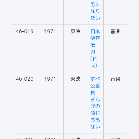
男に
なり
たい
46-019
1971
東映
日本
音楽
侠客
伝
刃
(ド
ス)
46-020
1971
東映
ずべ
音楽
公番
長
ざん
げの
値打
ちも
ない