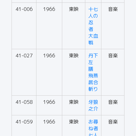
41-006
1966
東映
十七
音楽
人の
忍
者
大血
戦
41-027
1966
東映
丹下
音楽
左
膳
飛燕
居合
斬り
41-058
1966
東映
牙狼
音楽
之介
41-059
1966
東映
お尋
音楽
ね者
七人