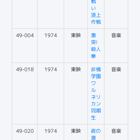
戦
い
頂上
作戦
49-004
1974
東映
激
音楽
突!
殺人
拳
49-018
1974
東映
非情
音楽
学園
ワ
ル
ネリ
カン
同期
生
49-020
1974
東映
夜の
音楽
演