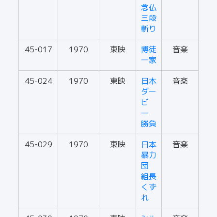
念仏
三段
斬り
45-017
1970
東映
博徒
音楽
一家
45-024
1970
東映
日本
音楽
ダー
ビ
ー
勝負
45-029
1970
東映
日本
音楽
暴力
団
組長
くず
れ