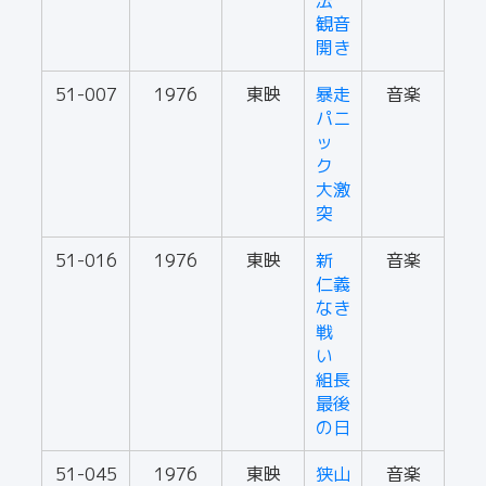
法
観音
開き
51-007
1976
東映
暴走
音楽
パニ
ッ
ク
大激
突
51-016
1976
東映
新
音楽
仁義
なき
戦
い
組長
最後
の日
51-045
1976
東映
狭山
音楽