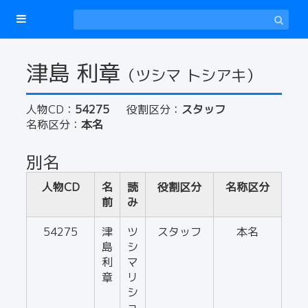
津島 利章
（ツシマ トシアキ）
人物CD：
54275
役割区分：
スタッフ
名称区分：
本名
別名
人物CD
名
読
役割区分
名称区分
前
み
54275
津
ツ
スタッフ
本名
島
シ
利
マ
章
リ
シ
ョ