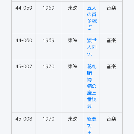
44-059
1969
東映
五人
音楽
の賞
金稼
ぎ
44-060
1969
東映
渡世
音楽
人列
伝
45-007
1970
東映
花札
音楽
賭
博
猪の
鹿三
番勝
負
45-008
1970
東映
極悪
音楽
坊
主