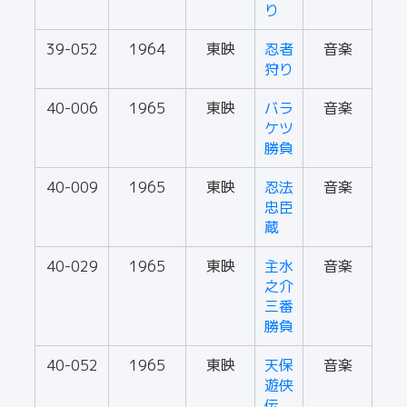
り
39-052
1964
東映
忍者
音楽
狩り
40-006
1965
東映
バラ
音楽
ケツ
勝負
40-009
1965
東映
忍法
音楽
忠臣
蔵
40-029
1965
東映
主水
音楽
之介
三番
勝負
40-052
1965
東映
天保
音楽
遊侠
伝