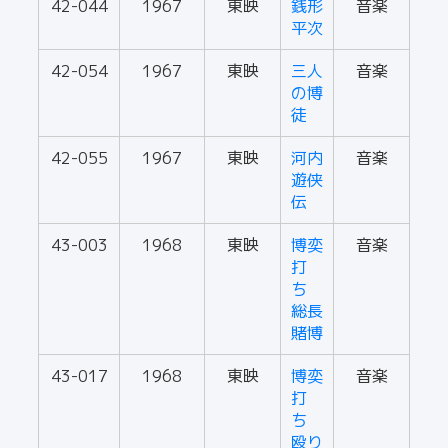
42-044
1967
東映
銭形
音楽
平次
42-054
1967
東映
三人
音楽
の博
徒
42-055
1967
東映
河内
音楽
遊侠
伝
43-003
1968
東映
博奕
音楽
打
ち
総長
賭博
43-017
1968
東映
博奕
音楽
打
ち
殴り