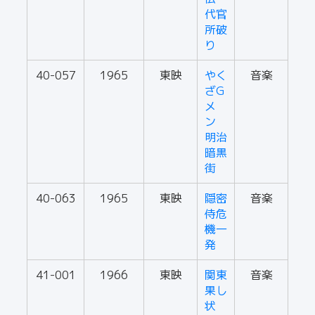
代官
所破
り
40-057
1965
東映
やく
音楽
ざG
メ
ン
明治
暗黒
街
40-063
1965
東映
隠密
音楽
侍危
機一
発
41-001
1966
東映
関東
音楽
果し
状