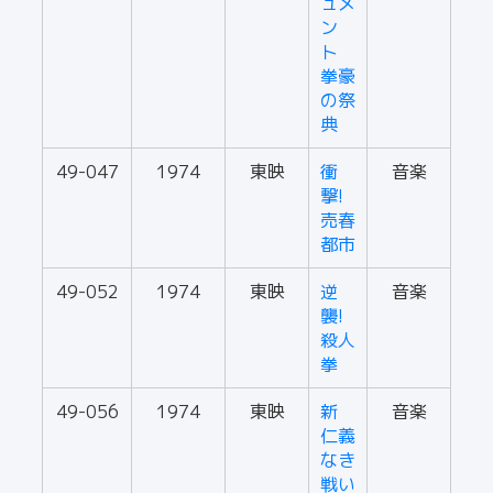
ュメ
ン
ト
拳豪
の祭
典
49-047
1974
東映
衝
音楽
撃!
売春
都市
49-052
1974
東映
逆
音楽
襲!
殺人
拳
49-056
1974
東映
新
音楽
仁義
なき
戦い