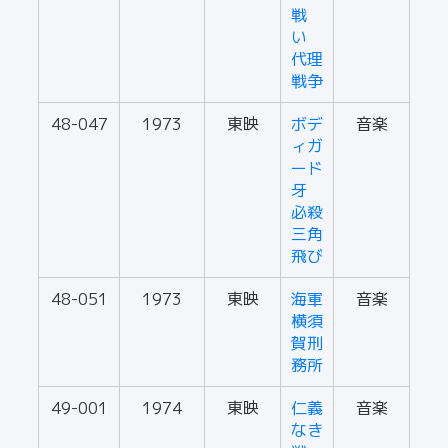
戦
い
代理
戦争
48-047
1973
東映
ボデ
音楽
ィガ
ード
牙
必殺
三角
飛び
48-051
1973
東映
海軍
音楽
横須
賀刑
務所
49-001
1974
東映
仁義
音楽
なき