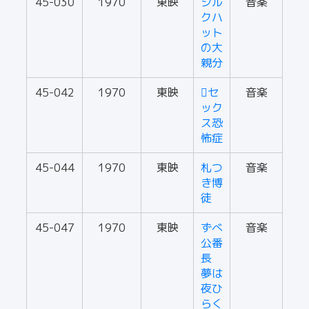
45-030
1970
東映
シル
音楽
クハ
ット
の大
親分
45-042
1970
東映
セ
音楽
ック
ス恐
怖症
45-044
1970
東映
札つ
音楽
き博
徒
45-047
1970
東映
ずべ
音楽
公番
長
夢は
夜ひ
らく