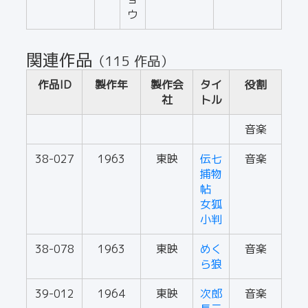
ウ
関連作品
（115 作品）
作品ID
製作年
製作会
タイ
役割
社
トル
音楽
38-027
1963
東映
伝七
音楽
捕物
帖
女狐
小判
38-078
1963
東映
めく
音楽
ら狼
39-012
1964
東映
次郎
音楽