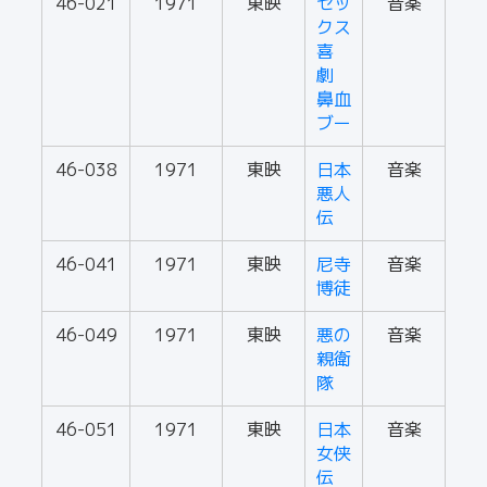
46-021
1971
東映
セッ
音楽
クス
喜
劇
鼻血
ブー
46-038
1971
東映
日本
音楽
悪人
伝
46-041
1971
東映
尼寺
音楽
博徒
46-049
1971
東映
悪の
音楽
親衛
隊
46-051
1971
東映
日本
音楽
女侠
伝