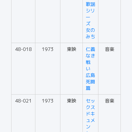
歌謡
シリ
ー
ズ
女の
みち
48-018
1973
東映
仁義
音楽
なき
戦
い
広島
死闘
篇
48-021
1973
東映
セッ
音楽
クス
ドキ
ュメ
ン