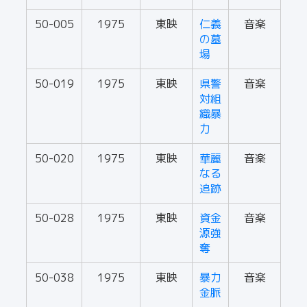
50-005
1975
東映
仁義
音楽
の墓
場
50-019
1975
東映
県警
音楽
対組
織暴
力
50-020
1975
東映
華麗
音楽
なる
追跡
50-028
1975
東映
資金
音楽
源強
奪
50-038
1975
東映
暴力
音楽
金脈