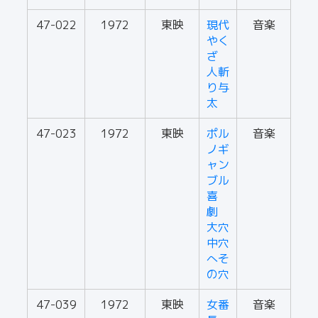
47-022
1972
東映
現代
音楽
やく
ざ
人斬
り与
太
47-023
1972
東映
ポル
音楽
ノギ
ャン
ブル
喜
劇
大穴
中穴
へそ
の穴
47-039
1972
東映
女番
音楽