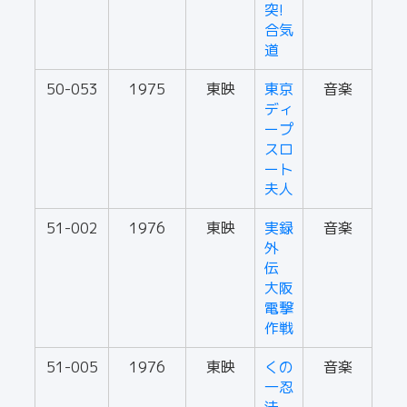
突!
合気
道
50-053
1975
東映
東京
音楽
ディ
ープ
スロ
ート
夫人
51-002
1976
東映
実録
音楽
外
伝
大阪
電撃
作戦
51-005
1976
東映
くの
音楽
一忍