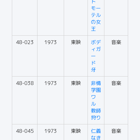
ト
モー
テル
の女
王
48-023
1973
東映
ボデ
音楽
ィガ
ー
ド
牙
48-038
1973
東映
非情
音楽
学園
ワ
ル
教師
狩り
48-045
1973
東映
仁義
音楽
なき