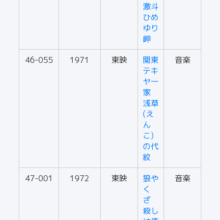
激斗
ひめ
ゆり
岬
46-055
1971
東映
関東
音楽
テキ
ヤ一
家
浅草
(え
ん
こ)
の代
紋
47-001
1972
東映
狼や
音楽
く
ざ
殺し