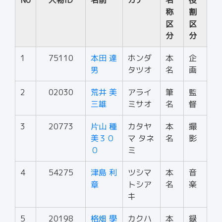
No
人物ID
名前
カナ
名
役
称
割
区
区
分
分
1
75110
本田 達
ホンダ
本
企
男
タツオ
名
画
2
02030
荒井 美
アライ
筆
監
三雄
ミサオ
名
督
3
20773
片山 種
カタヤ
本
撮
美３０
マ タネ
名
影
０
ミ
4
54275
津島 利
ツシマ
本
音
章
トシア
名
楽
キ
5
20198
格畑 學
カクハ
本
録