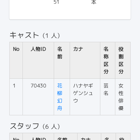
51
本
キャスト
（1 人）
No
人物ID
名
カナ
名
役
前
称
割
区
区
分
分
1
70430
花
ハナヤギ
芸
女
柳
ゲンシュ
名
性
幻
ウ
俳
舟
優
スタッフ
（6 人）