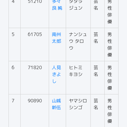
4
51210
多々
タタラ
芸
男
良 純
ジュン
名
性
俳
優
5
61705
南州
ナンシュ
芸
男
太郎
ウ タロ
名
性
ウ
俳
優
6
71820
人見
ヒトミ
芸
男
きよ
キヨシ
名
性
し
俳
優
7
90890
山城
ヤマシロ
芸
男
新伍
シンゴ
名
性
俳
優