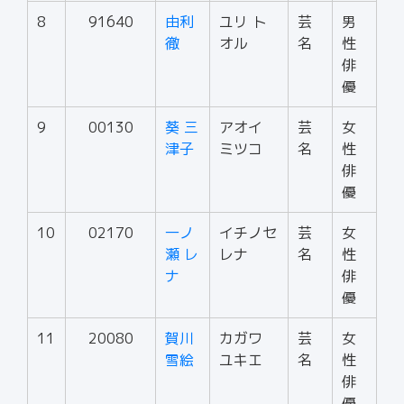
8
91640
由利
ユリ ト
芸
男
徹
オル
名
性
俳
優
9
00130
葵 三
アオイ
芸
女
津子
ミツコ
名
性
俳
優
10
02170
一ノ
イチノセ
芸
女
瀬 レ
レナ
名
性
ナ
俳
優
11
20080
賀川
カガワ
芸
女
雪絵
ユキエ
名
性
俳
優