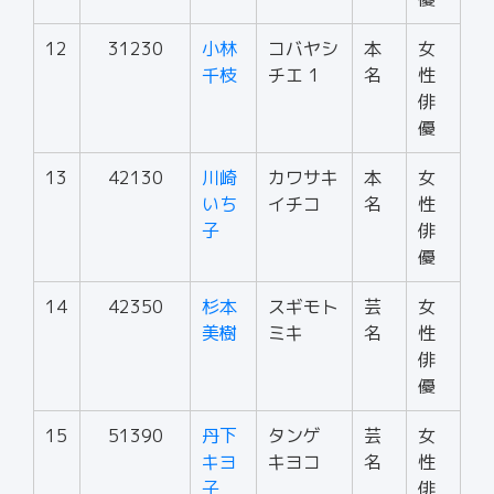
12
31230
小林
コバヤシ
本
女
千枝
チエ 1
名
性
俳
優
13
42130
川崎
カワサキ
本
女
いち
イチコ
名
性
子
俳
優
14
42350
杉本
スギモト
芸
女
美樹
ミキ
名
性
俳
優
15
51390
丹下
タンゲ
芸
女
キヨ
キヨコ
名
性
子
俳