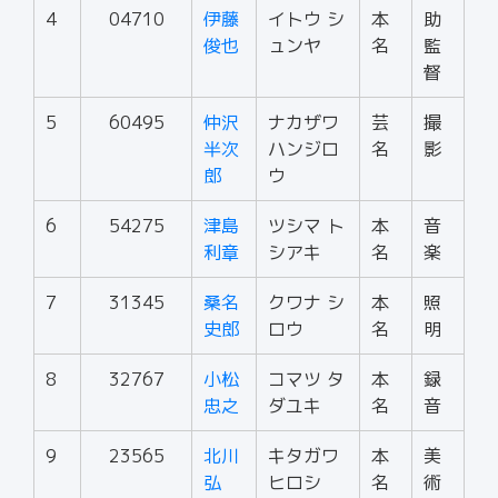
4
04710
伊藤
イトウ シ
本
助
俊也
ュンヤ
名
監
督
5
60495
仲沢
ナカザワ
芸
撮
半次
ハンジロ
名
影
郎
ウ
6
54275
津島
ツシマ ト
本
音
利章
シアキ
名
楽
7
31345
桑名
クワナ シ
本
照
史郎
ロウ
名
明
8
32767
小松
コマツ タ
本
録
忠之
ダユキ
名
音
9
23565
北川
キタガワ
本
美
弘
ヒロシ
名
術