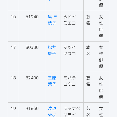
優
16
51940
集 三
ツドイ
芸
女
枝子
ミエコ
名
性
俳
優
17
80380
松井
マツイ
本
女
康子
ヤスコ
名
性
俳
優
18
82400
三原
ミハラ
芸
女
葉子
ヨウコ
名
性
俳
優
19
91860
渡辺
ワタナベ
芸
女
やよ
ヤヨイ
名
性