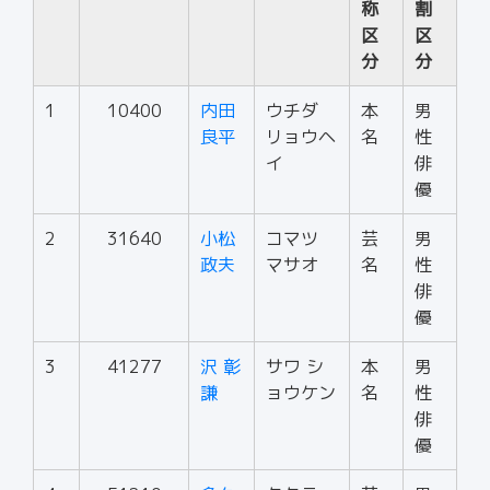
称
割
区
区
分
分
1
10400
内田
ウチダ
本
男
良平
リョウヘ
名
性
イ
俳
優
2
31640
小松
コマツ
芸
男
政夫
マサオ
名
性
俳
優
3
41277
沢 彰
サワ シ
本
男
謙
ョウケン
名
性
俳
優