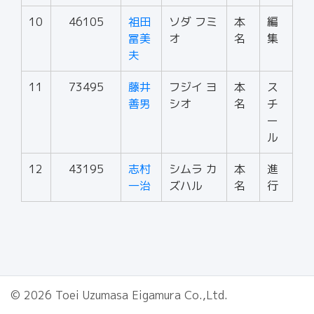
10
46105
祖田
ソダ フミ
本
編
冨美
オ
名
集
夫
11
73495
藤井
フジイ ヨ
本
ス
善男
シオ
名
チ
ー
ル
12
43195
志村
シムラ カ
本
進
一治
ズハル
名
行
© 2026 Toei Uzumasa Eigamura Co.,Ltd.