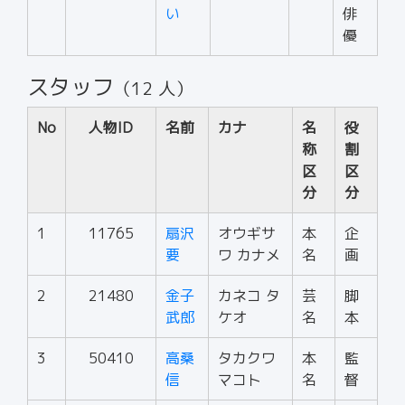
い
俳
優
スタッフ
（12 人）
No
人物ID
名前
カナ
名
役
称
割
区
区
分
分
1
11765
扇沢
オウギサ
本
企
要
ワ カナメ
名
画
2
21480
金子
カネコ タ
芸
脚
武郎
ケオ
名
本
3
50410
高桑
タカクワ
本
監
信
マコト
名
督