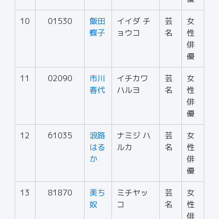
10
01530
飯田
イイダ チ
芸
女
蝶子
ョウコ
名
性
俳
優
11
02090
市川
イチカワ
芸
女
春代
ハルヨ
名
性
俳
優
12
61035
浪路
ナミジ ハ
芸
女
はる
ルカ
名
性
か
俳
優
13
81870
美ち
ミチヤッ
芸
女
奴
コ
名
性
俳