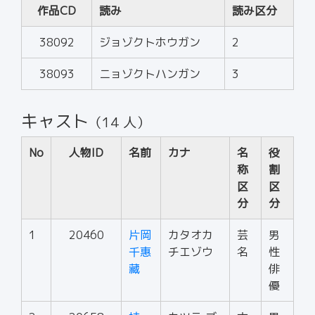
作品CD
読み
読み区分
38092
ジョゾクトホウガン
2
38093
ニョゾクトハンガン
3
キャスト
（14 人）
No
人物ID
名前
カナ
名
役
称
割
区
区
分
分
1
20460
片岡
カタオカ
芸
男
千惠
チエゾウ
名
性
藏
俳
優