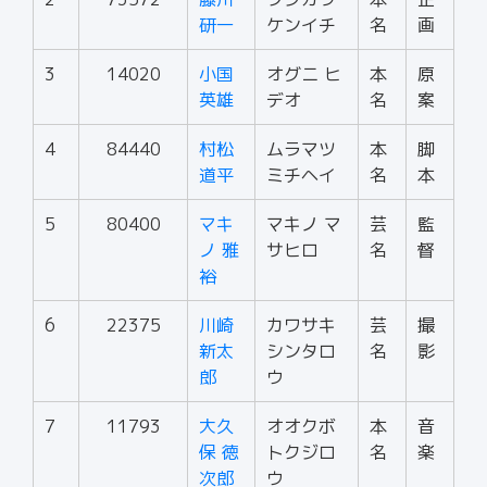
研一
ケンイチ
名
画
3
14020
小国
オグニ ヒ
本
原
英雄
デオ
名
案
4
84440
村松
ムラマツ
本
脚
道平
ミチヘイ
名
本
5
80400
マキ
マキノ マ
芸
監
ノ 雅
サヒロ
名
督
裕
6
22375
川崎
カワサキ
芸
撮
新太
シンタロ
名
影
郎
ウ
7
11793
大久
オオクボ
本
音
保 徳
トクジロ
名
楽
次郎
ウ