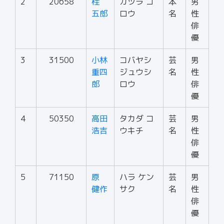
2
20658
桂
カツラ ゴ
本
男
五郎
ロウ
名
性
俳
優
3
31500
小林
コバヤシ
芸
男
重四
ジュウシ
名
性
郎
ロウ
俳
優
4
50350
高田
タカダ コ
芸
男
浩吉
ウキチ
名
性
俳
優
5
71150
原
ハラ ケン
芸
男
健作
サク
名
性
俳
優