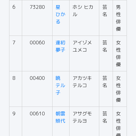
6
73280
星
ホシ ヒカ
芸
男
ひか
ル
名
性
る
俳
優
7
00060
逢初
アイゾメ
芸
女
夢子
ユメコ
名
性
俳
優
8
00400
暁
アカツキ
芸
女
テル
テルコ
名
性
子
俳
優
9
00610
朝雲
アサグモ
芸
女
照代
テルヨ
名
性
俳
優