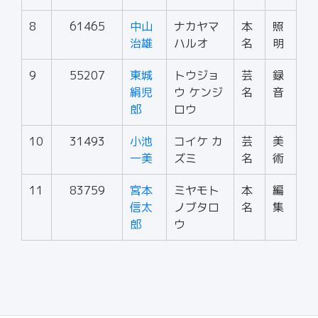
8
61465
中山
ナカヤマ
本
照
治雄
ハルオ
名
明
9
55207
東城
トウジョ
芸
録
絹児
ウ ケンジ
名
音
郎
ロウ
10
31493
小池
コイケ カ
芸
美
一美
ズミ
名
術
11
83759
宮本
ミヤモト
本
編
信太
ノブタロ
名
集
郎
ウ