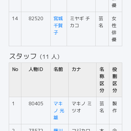
優
14
82520
宮城
ミヤギ チ
芸
女
千賀
カコ
名
性
子
俳
優
スタッフ
（11 人）
No
人物ID
名前
カナ
名
役
称
割
区
区
分
分
1
80405
マキ
マキノ ミ
芸
製
ノ 光
ツオ
名
作
雄
2
73572
藤川
フジカワ
本
企