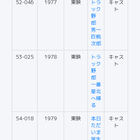
52-046
1977
東映
トラ
キャス
ック
ト
野
郎
男一
匹桃
次郎
53-025
1978
東映
トラ
キャス
ック
ト
野
郎
一番
星北
へ帰
る
54-018
1979
東映
本日
キャス
ただ
ト
いま
誕生