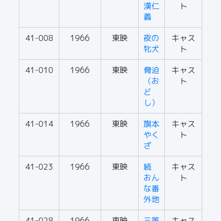
漢仁
ト
義
41-008
1966
東映
夜の
キャス
牝犬
ト
41-010
1966
東映
脅迫
キャス
（お
ト
ど
し）
41-014
1966
東映
旗本
キャス
やく
ト
ざ
41-023
1966
東映
続
キャス
おん
ト
な番
外地
41-028
1966
東映
三等
キャス