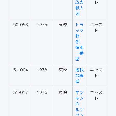
放火
ト
殺人
囚
50-058
1975
東映
トラ
キャス
ック
ト
野
郎
爆走
一番
星
51-004
1976
東映
愉快
キャス
な極
ト
道
51-017
1976
東映
キン
キャス
キン
ト
の
ルン
ペン