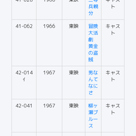
兵親
ト
分
41-062
1966
東映
冒険
キャス
大活
ト
劇
黄金
の盗
賊
42-014
1967
東映
男な
キャス
ｲ
んて
ト
なに
さ
42-041
1967
東映
柳ヶ
キャス
瀬ブ
ト
ルー
ス