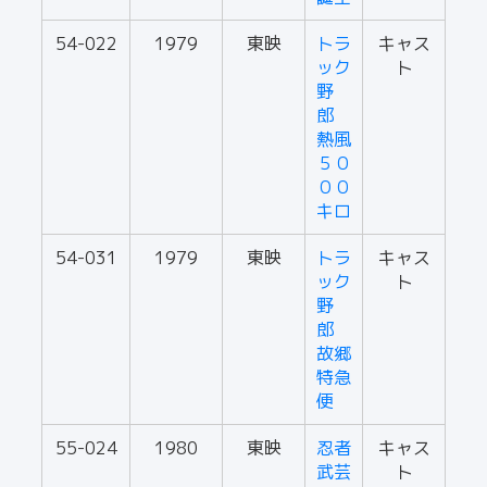
54-022
1979
東映
トラ
キャス
ック
ト
野
郎
熱風
５０
００
キロ
54-031
1979
東映
トラ
キャス
ック
ト
野
郎
故郷
特急
便
55-024
1980
東映
忍者
キャス
武芸
ト