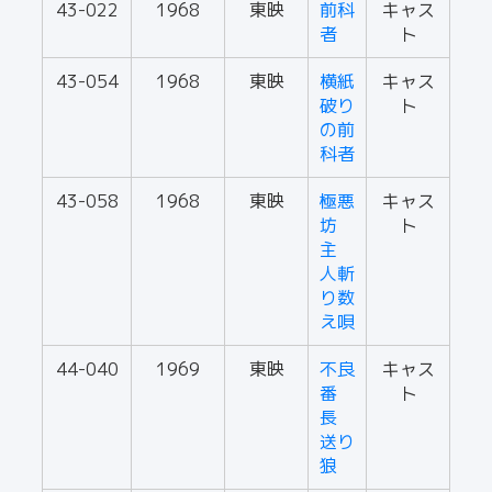
43-022
1968
東映
前科
キャス
者
ト
43-054
1968
東映
横紙
キャス
破り
ト
の前
科者
43-058
1968
東映
極悪
キャス
坊
ト
主
人斬
り数
え唄
44-040
1969
東映
不良
キャス
番
ト
長
送り
狼