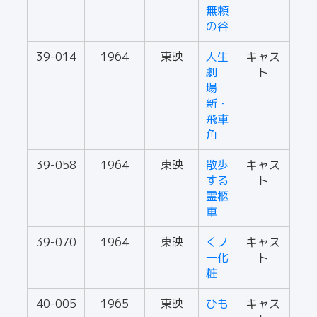
無頼
の谷
39-014
1964
東映
人生
キャス
劇
ト
場
新・
飛車
角
39-058
1964
東映
散歩
キャス
する
ト
霊柩
車
39-070
1964
東映
くノ
キャス
一化
ト
粧
40-005
1965
東映
ひも
キャス