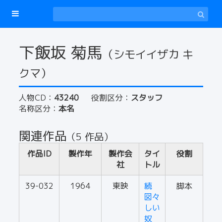
下飯坂 菊馬
（シモイイザカ キ
クマ）
人物CD：
43240
役割区分：
スタッフ
名称区分：
本名
関連作品
（5 作品）
作品ID
製作年
製作会
タイ
役割
社
トル
39-032
1964
東映
続
脚本
図々
しい
奴