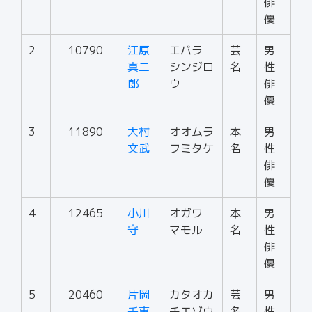
俳
優
2
10790
江原
エバラ
芸
男
真二
シンジロ
名
性
郎
ウ
俳
優
3
11890
大村
オオムラ
本
男
文武
フミタケ
名
性
俳
優
4
12465
小川
オガワ
本
男
守
マモル
名
性
俳
優
5
20460
片岡
カタオカ
芸
男
千惠
チエゾウ
名
性