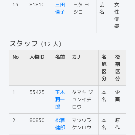
13
81810
三田
ミタ ヨ
芸
女
佳子
シコ
名
性
俳
優
スタッフ
（12 人）
No
人物ID
名前
カナ
名
役
称
割
区
区
分
分
1
53425
玉木
タマキ ジ
本
企
潤一
ュンイチ
名
画
郎
ロウ
2
80830
松浦
マツウラ
本
原
健郎
ケンロウ
名
作