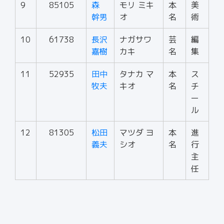
9
85105
森
モリ ミキ
本
美
幹男
オ
名
術
10
61738
長沢
ナガサワ
芸
編
嘉樹
カキ
名
集
11
52935
田中
タナカ マ
本
ス
牧夫
キオ
名
チ
ー
ル
12
81305
松田
マツダ ヨ
本
進
義夫
シオ
名
行
主
任