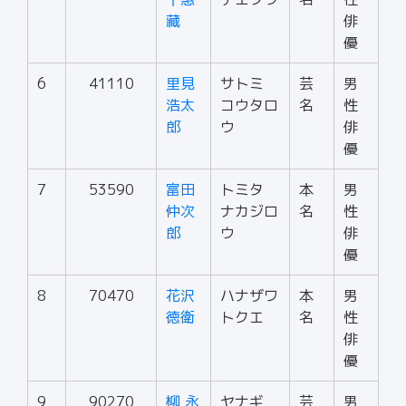
藏
俳
優
6
41110
里見
サトミ
芸
男
浩太
コウタロ
名
性
郎
ウ
俳
優
7
53590
富田
トミタ
本
男
仲次
ナカジロ
名
性
郎
ウ
俳
優
8
70470
花沢
ハナザワ
本
男
徳衛
トクエ
名
性
俳
優
9
90270
柳 永
ヤナギ
芸
男