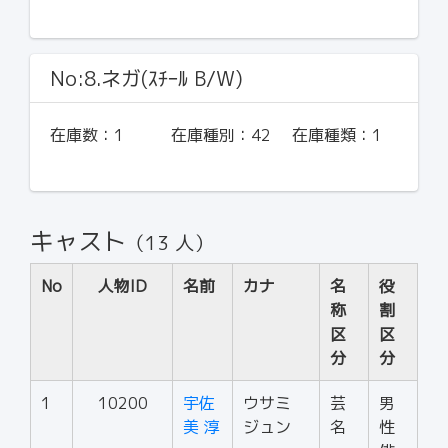
No:8.ネガ(ｽﾁｰﾙ B/W)
在庫数：
1
在庫種別：
42
在庫種類：
1
キャスト
（13 人）
No
人物ID
名前
カナ
名
役
称
割
区
区
分
分
1
10200
宇佐
ウサミ
芸
男
美 淳
ジュン
名
性