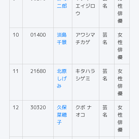
二郎
エイジロ
名
性
ウ
俳
優
10
01400
淡島
アワシマ
芸
女
千景
チカゲ
名
性
俳
優
11
21680
北原
キタハラ
芸
女
しげ
シゲミ
名
性
み
俳
優
12
30320
久保
クボ ナ
芸
女
菜穂
オコ
名
性
子
俳
優