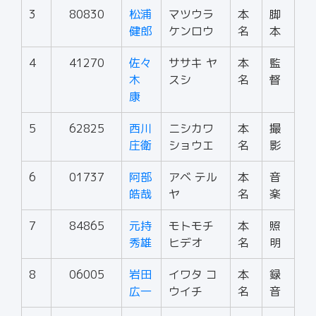
3
80830
松浦
マツウラ
本
脚
健郎
ケンロウ
名
本
4
41270
佐々
ササキ ヤ
本
監
木
スシ
名
督
康
5
62825
西川
ニシカワ
本
撮
庄衛
ショウエ
名
影
6
01737
阿部
アベ テル
本
音
皓哉
ヤ
名
楽
7
84865
元持
モトモチ
本
照
秀雄
ヒデオ
名
明
8
06005
岩田
イワタ コ
本
録
広一
ウイチ
名
音