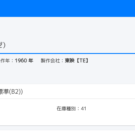
ゼ）
製作年：
1960 年
製作会社：
東映【TE】
準(B2))
在庫種別：
41