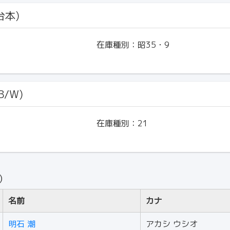
台本)
在庫種別：
昭35・9
B/W)
在庫種別：
21
人）
名前
カナ
明石 潮
アカシ ウシオ