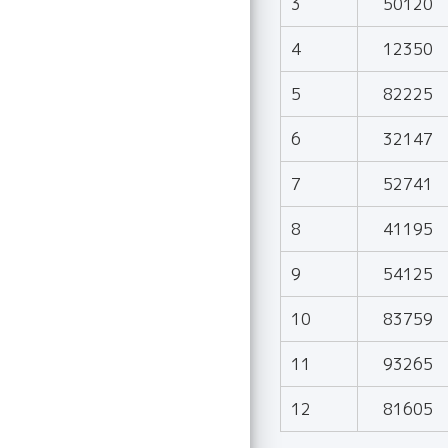
3
50120
4
12350
5
82225
6
32147
7
52741
8
41195
9
54125
10
83759
11
93265
12
81605