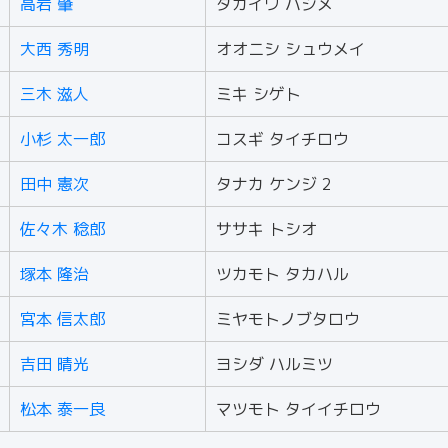
高岩 肇
タカイワ ハジメ
大西 秀明
オオニシ シュウメイ
三木 滋人
ミキ シゲト
小杉 太一郎
コスギ タイチロウ
田中 憲次
タナカ ケンジ 2
佐々木 稔郎
ササキ トシオ
塚本 隆治
ツカモト タカハル
宮本 信太郎
ミヤモトノブタロウ
吉田 晴光
ヨシダ ハルミツ
松本 泰一良
マツモト タイイチロウ