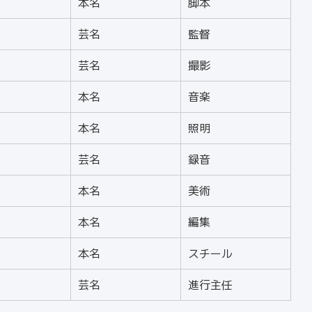
本名
脚本
芸名
監督
芸名
撮影
本名
音楽
本名
照明
芸名
録音
本名
美術
本名
編集
本名
スチール
芸名
進行主任