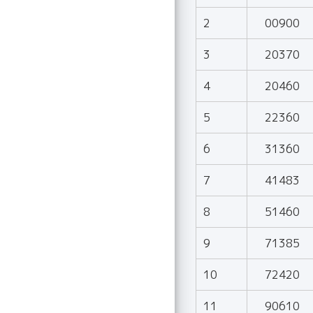
2
00900
3
20370
4
20460
5
22360
6
31360
7
41483
8
51460
9
71385
10
72420
11
90610