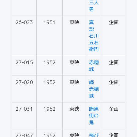
三人
男
26-023
1951
東映
真
企画
説
石川
五右
衛門
27-015
1952
東映
赤穂
企画
城
27-020
1952
東映
続
企画
赤穂
城
27-031
1952
東映
暗黒
企画
街の
鬼
27-047
1952
東映
飛び
企画