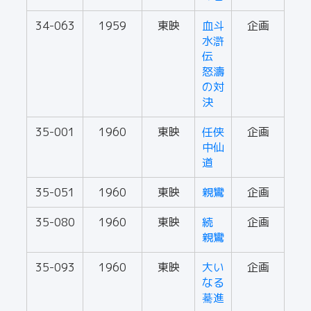
34-063
1959
東映
血斗
企画
水滸
伝
怒濤
の対
決
35-001
1960
東映
任侠
企画
中仙
道
35-051
1960
東映
親鸞
企画
35-080
1960
東映
続
企画
親鸞
35-093
1960
東映
大い
企画
なる
驀進