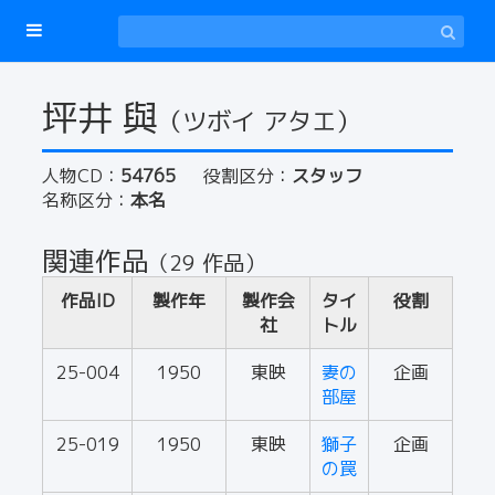
坪井 與
（ツボイ アタエ）
人物CD：
54765
役割区分：
スタッフ
名称区分：
本名
関連作品
（29 作品）
作品ID
製作年
製作会
タイ
役割
社
トル
25-004
1950
東映
妻の
企画
部屋
25-019
1950
東映
獅子
企画
の罠