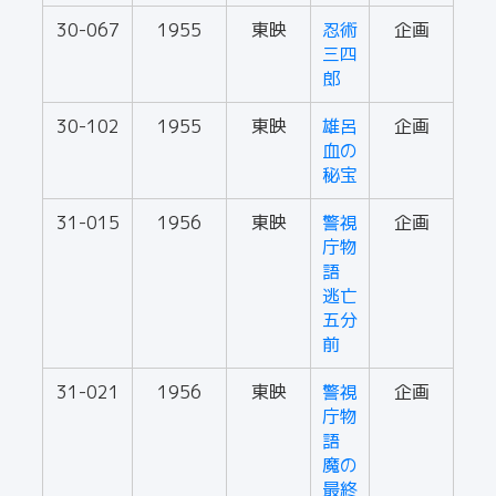
30-067
1955
東映
忍術
企画
三四
郎
30-102
1955
東映
雄呂
企画
血の
秘宝
31-015
1956
東映
警視
企画
庁物
語
逃亡
五分
前
31-021
1956
東映
警視
企画
庁物
語
魔の
最終