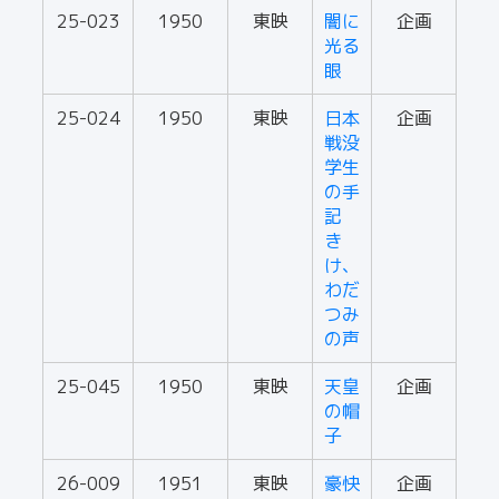
25-023
1950
東映
闇に
企画
光る
眼
25-024
1950
東映
日本
企画
戦没
学生
の手
記
き
け、
わだ
つみ
の声
25-045
1950
東映
天皇
企画
の帽
子
26-009
1951
東映
豪快
企画