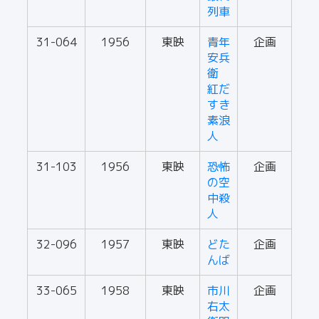
列車
31-064
1956
東映
青年
企画
安兵
衛
紅だ
すき
素浪
人
31-103
1956
東映
恐怖
企画
の空
中殺
人
32-096
1957
東映
どた
企画
んば
33-065
1958
東映
市川
企画
右太