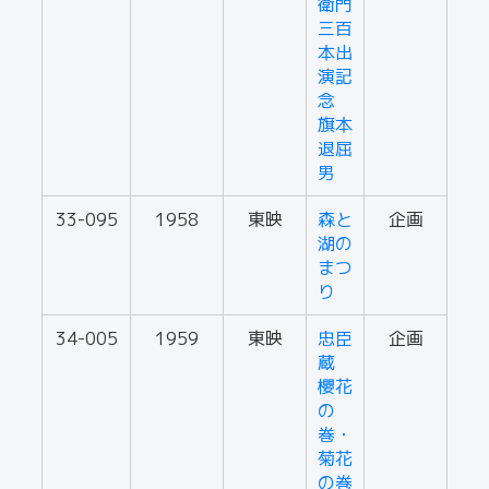
衛門
三百
本出
演記
念
旗本
退屈
男
33-095
1958
東映
森と
企画
湖の
まつ
り
34-005
1959
東映
忠臣
企画
蔵
櫻花
の
巻・
菊花
の巻