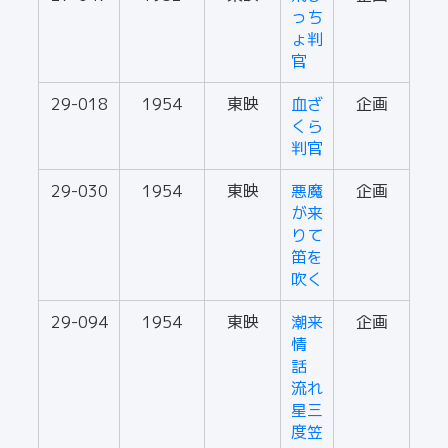
っち
ょ判
官
29-018
1954
東映
血ざ
企画
くら
判官
29-030
1954
東映
悪魔
企画
が来
りて
笛を
吹く
29-094
1954
東映
潮来
企画
情
話
流れ
星三
度笠