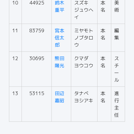
10
44925
鈴木
スズキ
本
美
重平
ジュウヘ
名
術
イ
11
83759
宮本
ミヤモト
本
編
信太
ノブタロ
名
集
郎
ウ
12
30695
熊田
クマダ
本
ス
陽光
ヨウコウ
名
チ
ー
ル
13
53115
田辺
タナベ
本
進
嘉昭
ヨシアキ
名
行
主
任