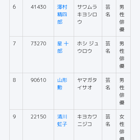
6
41430
澤村
サワムラ
芸
男
精四
キヨシロ
名
性
郎
ウ
俳
優
7
73270
星 十
ホシ ジュ
芸
男
郎
ウロウ
名
性
俳
優
8
90610
山形
ヤマガタ
芸
男
勲
イサオ
名
性
俳
優
9
22150
清川
キヨカワ
芸
女
虹子
ニジコ
名
性
俳
優