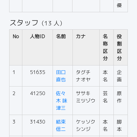
優
スタッフ
（13 人）
No
人物ID
名前
カナ
名
役
称
割
区
区
分
分
1
51635
田口
タグチ
本
企
直也
ナオヤ
名
画
2
41250
佐々
ササキ
芸
原
木 味
ミツゾウ
名
作
津三
3
31430
結束
ケッソク
本
脚
信二
シンジ
名
本