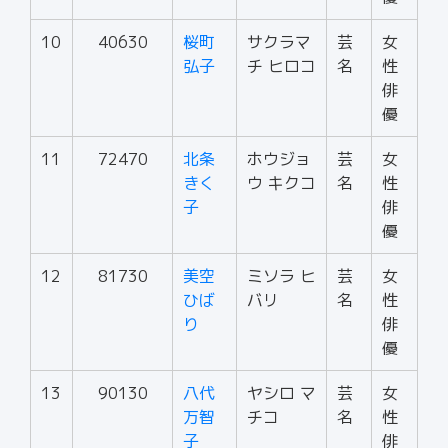
10
40630
桜町
サクラマ
芸
女
弘子
チ ヒロコ
名
性
俳
優
11
72470
北条
ホウジョ
芸
女
きく
ウ キクコ
名
性
子
俳
優
12
81730
美空
ミソラ ヒ
芸
女
ひば
バリ
名
性
り
俳
優
13
90130
八代
ヤシロ マ
芸
女
万智
チコ
名
性
子
俳