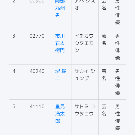
2
00900
阿部
アベ クス
芸
男
九州
オ
名
性
男
俳
優
3
02770
市川
イチカワ
芸
男
右太
ウタエモ
名
性
衛門
ン
俳
優
4
40240
堺 駿
サカイ シ
芸
男
二
ュンジ
名
性
俳
優
5
41110
里見
サトミ コ
芸
男
浩太
ウタロウ
名
性
郎
俳
優