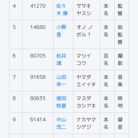
4
41270
佐々
ササキ
本
監
木 康
ヤスシ
名
督
5
14680
小野
オノ ノ
本
助
登
ボル 1
名
監
督
6
80705
松井
マツイ
芸
撮
鴻
コウ
名
影
7
91658
山田
ヤマダ
本
音
栄一
エイイチ
名
楽
8
80635
増田
マスダ
本
照
悦章
ヨシアキ
名
明
9
61414
中山
ナカヤマ
本
録
茂二
シゲジ
名
音