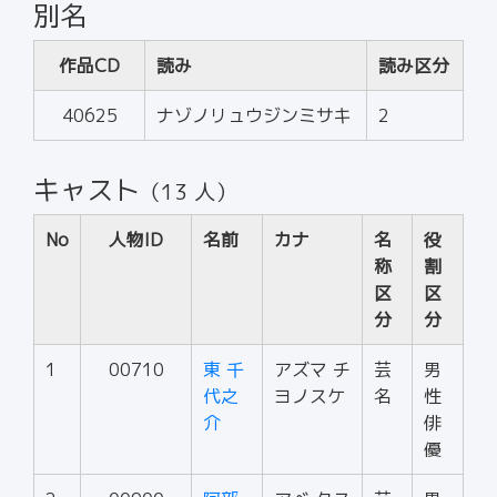
別名
作品CD
読み
読み区分
40625
ナゾノリュウジンミサキ
2
キャスト
（13 人）
No
人物ID
名前
カナ
名
役
称
割
区
区
分
分
1
00710
東 千
アズマ チ
芸
男
代之
ヨノスケ
名
性
介
俳
優