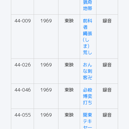
猟奇
地帯
44-009
1969
東映
前科
録音
者
縄張
(し
ま)
荒し
44-026
1969
東映
おん
録音
な刺
客卍
44-046
1969
東映
必殺
録音
博奕
打ち
44-055
1969
東映
関東
録音
テキ
ヤ一