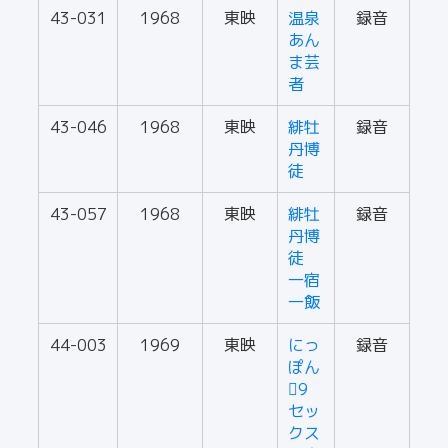
43-031
1968
東映
温泉
録音
あん
ま芸
者
43-046
1968
東映
緋牡
録音
丹博
徒
43-057
1968
東映
緋牡
録音
丹博
徒
一宿
一飯
44-003
1969
東映
にっ
録音
ぽん
9
セッ
クス