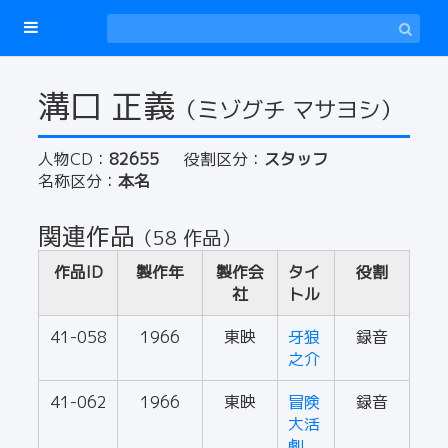
溝口 正義
（ミゾグチ マサヨシ）
人物CD：
82655
役割区分：
スタッフ
名称区分：
本名
関連作品
（58 作品）
作品ID
製作年
製作会
タイ
役割
社
トル
41-058
1966
東映
牙狼
録音
之介
41-062
1966
東映
冒険
録音
大活
劇