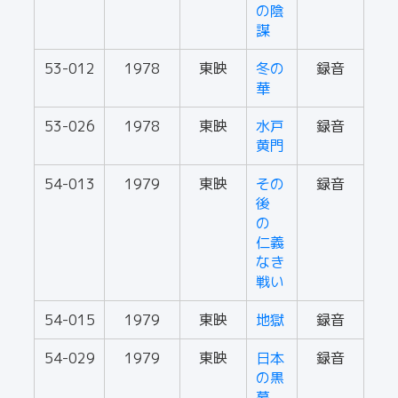
の陰
謀
53-012
1978
東映
冬の
録音
華
53-026
1978
東映
水戸
録音
黄門
54-013
1979
東映
その
録音
後
の
仁義
なき
戦い
54-015
1979
東映
地獄
録音
54-029
1979
東映
日本
録音
の黒
幕