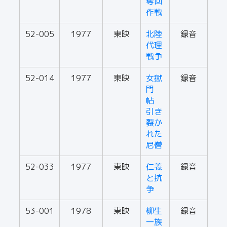
奪回
作戦
52-005
1977
東映
北陸
録音
代理
戦争
52-014
1977
東映
女獄
録音
門
帖
引き
裂か
れた
尼僧
52-033
1977
東映
仁義
録音
と抗
争
53-001
1978
東映
柳生
録音
一族