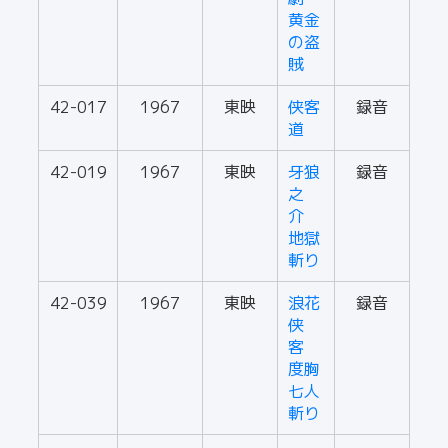
黄金
の盗
賊
42-017
1967
東映
侠客
録音
道
42-019
1967
東映
牙狼
録音
之
介
地獄
斬り
42-039
1967
東映
浪花
録音
侠
客
度胸
七人
斬り