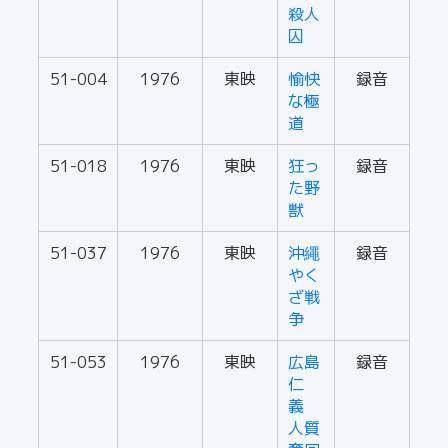
殺人
囚
51-004
1976
東映
愉快
録音
な極
道
51-018
1976
東映
狂っ
録音
た野
獣
51-037
1976
東映
沖繩
録音
やく
ざ戦
争
51-053
1976
東映
広島
録音
仁
義
人質