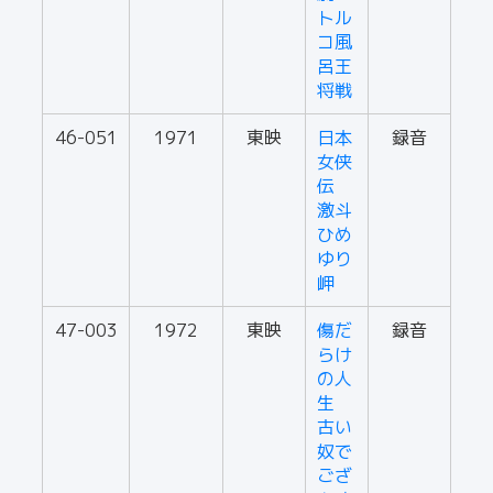
トル
コ風
呂王
将戦
46-051
1971
東映
日本
録音
女侠
伝
激斗
ひめ
ゆり
岬
47-003
1972
東映
傷だ
録音
らけ
の人
生
古い
奴で
ござ