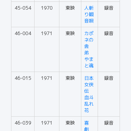
45-054
1970
東映
人斬
録音
り観
音唄
46-004
1971
東映
カポ
録音
ネの
舎
弟
やま
と魂
46-015
1971
東映
日本
録音
女侠
伝
血斗
乱れ
花
46-039
1971
東映
喜
録音
劇