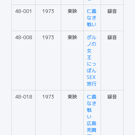
48-001
1973
東映
仁義
録音
なき
戦い
48-008
1973
東映
ポル
録音
ノの
女
王
にっ
ぽん
SEX
旅行
48-018
1973
東映
仁義
録音
なき
戦
い
広島
死闘