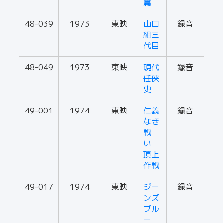
篇
48-039
1973
東映
山口
録音
組三
代目
48-049
1973
東映
現代
録音
任侠
史
49-001
1974
東映
仁義
録音
なき
戦
い
頂上
作戦
49-017
1974
東映
ジー
録音
ンズ
ブル
ー