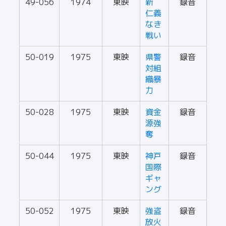
49-056
1974
東映
新
録音
仁義
なき
戦い
50-019
1975
東映
県警
録音
対組
織暴
力
50-028
1975
東映
資金
録音
源強
奪
50-044
1975
東映
神戸
録音
国際
ギャ
ング
50-052
1975
東映
強盗
録音
放火