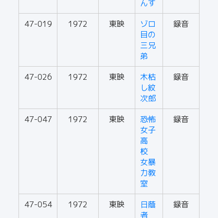
んす
47-019
1972
東映
ゾロ
録音
目の
三兄
弟
47-026
1972
東映
木枯
録音
し紋
次郎
47-047
1972
東映
恐怖
録音
女子
高
校
女暴
力教
室
47-054
1972
東映
日蔭
録音
者