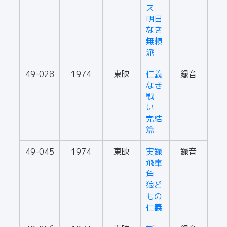
ス
明日
なき
無頼
派
49-028
1974
東映
仁義
録音
なき
戦
い
完結
篇
49-045
1974
東映
実録
録音
飛車
角
狼ど
もの
仁義