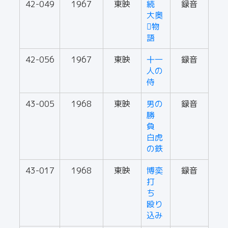
42-049
1967
東映
続
録音
大奥
物
語
42-056
1967
東映
十一
録音
人の
侍
43-005
1968
東映
男の
録音
勝
負
白虎
の鉄
43-017
1968
東映
博奕
録音
打
ち
殴り
込み