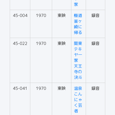
家
45-004
1970
東映
極道
録音
釜ヶ
崎に
帰る
45-022
1970
東映
関東
録音
テキ
ヤ一
家
天王
寺の
決斗
45-041
1970
東映
温泉
録音
こん
にゃ
く芸
者