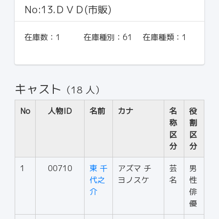
No:13.ＤＶＤ(市販)
在庫数：
1
在庫種別：
61
在庫種類：
1
キャスト
（18 人）
No
人物ID
名前
カナ
名
役
称
割
区
区
分
分
1
00710
東 千
アズマ チ
芸
男
代之
ヨノスケ
名
性
介
俳
優