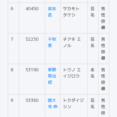
6
40450
坂本
サカモト
芸
男
武
タケシ
名
性
俳
優
7
52230
千秋
チアキ ミ
芸
男
実
ノル
名
性
俳
優
8
53190
東野
トウノ エ
本
男
英治
イジロウ
名
性
郎
俳
優
9
53360
徳大
トクダイジ
芸
男
寺 伸
シン
名
性
俳