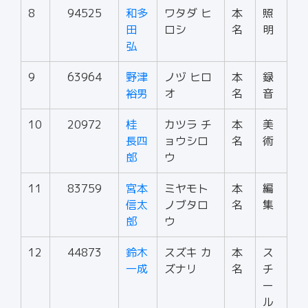
8
94525
和多
ワタダ ヒ
本
照
田
ロシ
名
明
弘
9
63964
野津
ノヅ ヒロ
本
録
裕男
オ
名
音
10
20972
桂
カツラ チ
本
美
長四
ョウシロ
名
術
郎
ウ
11
83759
宮本
ミヤモト
本
編
信太
ノブタロ
名
集
郎
ウ
12
44873
鈴木
スズキ カ
本
ス
一成
ズナリ
名
チ
ー
ル