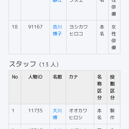
静江
シズエ
名
性
俳
優
18
91167
吉川
ヨシカワ
本
女
博子
ヒロコ
名
性
俳
優
スタッフ
（13 人）
No
人物ID
名前
カナ
名
役
称
割
区
区
分
分
1
11735
大川
オオカワ
本
製
博
ヒロシ
名
作