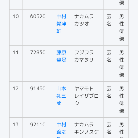
優
10
60520
中村
ナカムラ
芸
男
賀津
カツオ
名
性
雄
俳
優
11
72830
藤原
フジワラ
芸
男
釜足
カマタリ
名
性
俳
優
12
91450
山本
ヤマモト
芸
男
礼三
レイザブロ
名
性
郎
ウ
俳
優
13
92110
中村
ナカムラ
芸
男
錦之
キンノスケ
名
性