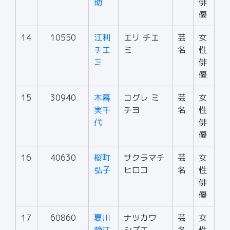
助
俳
優
14
10550
江利
エリ チエ
芸
女
チエ
ミ
名
性
ミ
俳
優
15
30940
木暮
コグレ ミ
芸
女
実千
チヨ
名
性
代
俳
優
16
40630
桜町
サクラマチ
芸
女
弘子
ヒロコ
名
性
俳
優
17
60860
夏川
ナツカワ
芸
女