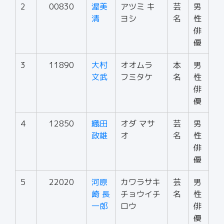
2
00830
渥美
アツミ キ
芸
男
清
ヨシ
名
性
俳
優
3
11890
大村
オオムラ
本
男
文武
フミタケ
名
性
俳
優
4
12850
織田
オダ マサ
芸
男
政雄
オ
名
性
俳
優
5
22020
河原
カワラサキ
芸
男
崎 長
チョウイチ
名
性
一郎
ロウ
俳
優