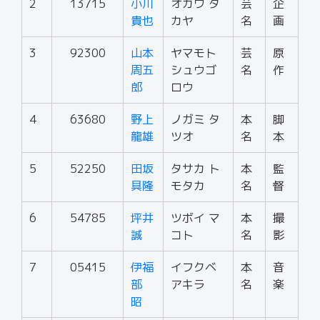
2
13715
小川
オガワ タ
芸
企
貴也
カヤ
名
画
3
92300
山本
ヤマモト
芸
原
周五
シュウゴ
名
作
郎
ロウ
4
63680
野上
ノガミ タ
本
脚
龍雄
ツオ
名
本
5
52250
田坂
タサカ ト
本
監
具隆
モタカ
名
督
6
54785
坪井
ツボイ マ
本
撮
誠
コト
名
影
7
05415
伊福
イフクベ
本
音
部
アキラ
名
楽
昭