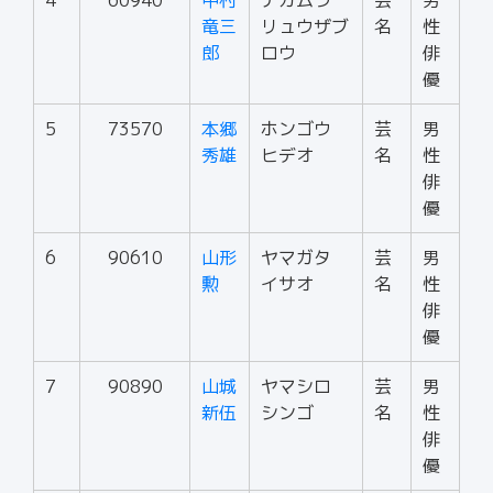
4
60940
中村
ナカムラ
芸
男
竜三
リュウザブ
名
性
郎
ロウ
俳
優
5
73570
本郷
ホンゴウ
芸
男
秀雄
ヒデオ
名
性
俳
優
6
90610
山形
ヤマガタ
芸
男
勲
イサオ
名
性
俳
優
7
90890
山城
ヤマシロ
芸
男
新伍
シンゴ
名
性
俳
優