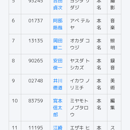
5
93245
吉田
ヨシダ サ
本
撮
貞次
ダジ
名
影
6
01737
阿部
アベ テル
本
音
皓哉
ヤ
名
楽
7
13135
岡田
オカダ コ
本
照
耕二
ウジ
名
明
8
90265
安田
ヤスダ ト
本
録
俊一
シカズ
名
音
9
02748
井川
イカワ ノ
本
美
徳道
リミチ
名
術
10
83759
宮本
ミヤモト
本
編
信太
ノブタロ
名
集
郎
ウ
11
11195
江崎
エザキ ヒ
本
ス