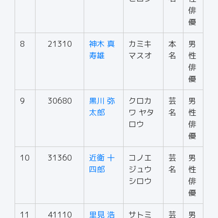
俳
優
8
21310
神木 真
カミキ
本
男
寿雄
マスオ
名
性
俳
優
9
30680
黒川 弥
クロカ
芸
男
太郎
ワ ヤタ
名
性
ロウ
俳
優
10
31360
近衛 十
コノエ
芸
男
四郎
ジュウ
名
性
シロウ
俳
優
11
41110
里見 浩
サトミ
芸
男