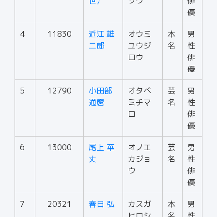
世）
ゾウ
俳
優
4
11830
近江 雄
オウミ
本
男
二郎
ユウジ
名
性
ロウ
俳
優
5
12790
小田部
オタベ
芸
男
通麿
ミチマ
名
性
ロ
俳
優
6
13000
尾上 華
オノエ
芸
男
丈
カジョ
名
性
ウ
俳
優
7
20321
春日 弘
カスガ
本
男
ヒロシ
名
性