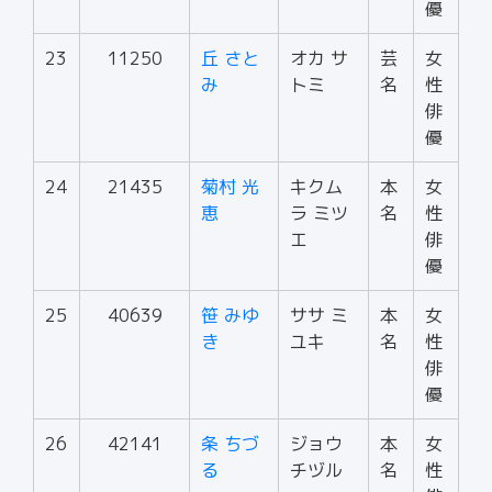
優
23
11250
丘 さと
オカ サ
芸
女
み
トミ
名
性
俳
優
24
21435
菊村 光
キクム
本
女
恵
ラ ミツ
名
性
エ
俳
優
25
40639
笹 みゆ
ササ ミ
本
女
き
ユキ
名
性
俳
優
26
42141
条 ちづ
ジョウ
本
女
る
チヅル
名
性