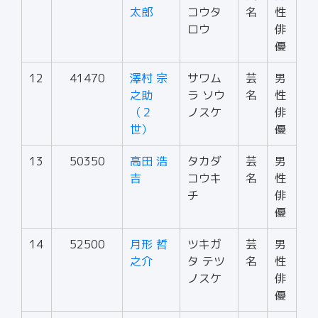
太郎
コウタ
名
性
ロウ
俳
優
12
41470
澤村 宗
サワム
芸
男
之助
ラ ソウ
名
性
（２
ノスケ
俳
世）
優
13
50350
高田 浩
タカダ
芸
男
吉
コウキ
名
性
チ
俳
優
14
52500
月形 哲
ツキガ
芸
男
之介
タ テツ
名
性
ノスケ
俳
優