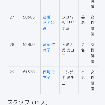
俳
優
27
50305
高橋
タカハ
芸
女
さゞな
シ サザ
名
性
み
ナミ
俳
優
28
52460
富永 佳
トミナ
芸
女
代子
ガ カヨ
名
性
コ
俳
優
29
61328
西崎 み
ニシザ
本
女
ち子
キ ミチ
名
性
コ
俳
優
スタッフ
（12 人）