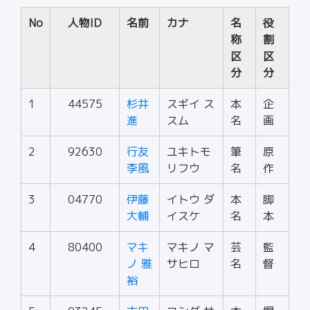
No
人物ID
名前
カナ
名
役
称
割
区
区
分
分
1
44575
杉井
スギイ ス
本
企
進
スム
名
画
2
92630
行友
ユキトモ
筆
原
李風
リフウ
名
作
3
04770
伊藤
イトウ ダ
本
脚
大輔
イスケ
名
本
4
80400
マキ
マキノ マ
芸
監
ノ 雅
サヒロ
名
督
裕