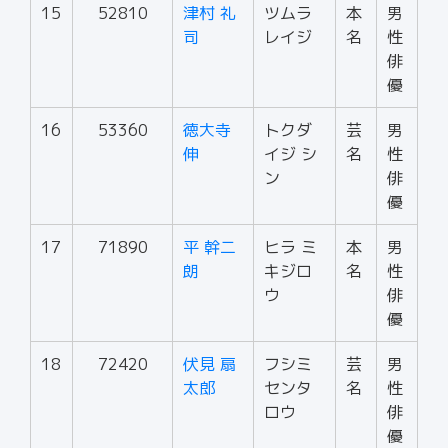
15
52810
津村 礼
ツムラ
本
男
司
レイジ
名
性
俳
優
16
53360
徳大寺
トクダ
芸
男
伸
イジ シ
名
性
ン
俳
優
17
71890
平 幹二
ヒラ ミ
本
男
朗
キジロ
名
性
ウ
俳
優
18
72420
伏見 扇
フシミ
芸
男
太郎
センタ
名
性
ロウ
俳
優