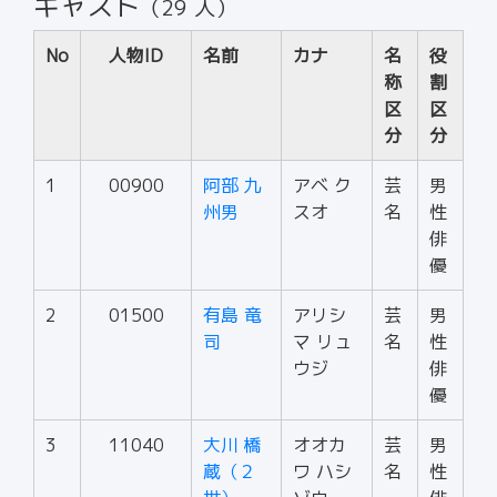
キャスト
（29 人）
No
人物ID
名前
カナ
名
役
称
割
区
区
分
分
1
00900
阿部 九
アベ ク
芸
男
州男
スオ
名
性
俳
優
2
01500
有島 竜
アリシ
芸
男
司
マ リュ
名
性
ウジ
俳
優
3
11040
大川 橋
オオカ
芸
男
蔵（２
ワ ハシ
名
性