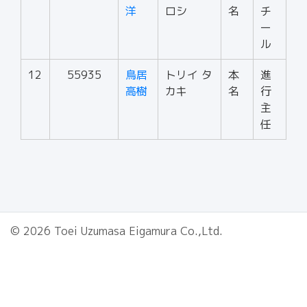
洋
ロシ
名
チ
ー
ル
12
55935
鳥居
トリイ タ
本
進
高樹
カキ
名
行
主
任
© 2026 Toei Uzumasa Eigamura Co.,Ltd.