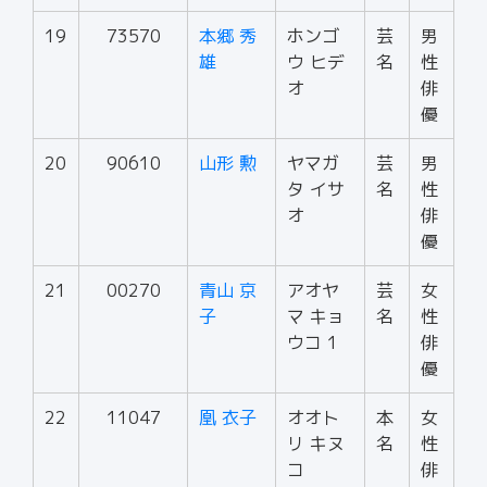
19
73570
本郷 秀
ホンゴ
芸
男
雄
ウ ヒデ
名
性
オ
俳
優
20
90610
山形 勲
ヤマガ
芸
男
タ イサ
名
性
オ
俳
優
21
00270
青山 京
アオヤ
芸
女
子
マ キョ
名
性
ウコ 1
俳
優
22
11047
凰 衣子
オオト
本
女
リ キヌ
名
性
コ
俳