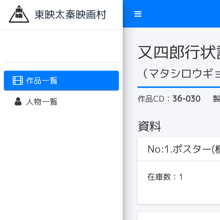
東映太秦映画村
又四郎行状
（マタシロウギ
作品一覧
作品CD：
36-030
人物一覧
資料
No:1.ポスター(標
在庫数：
1