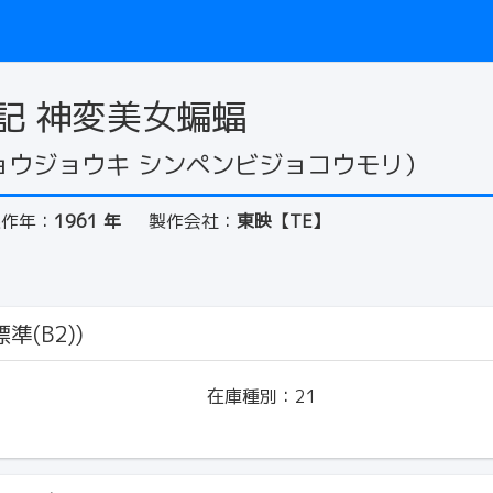
記 神変美女蝙蝠
ョウジョウキ シンペンビジョコウモリ）
製作年：
1961 年
製作会社：
東映【TE】
準(B2))
在庫種別：
21