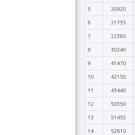
5
20920
6
21735
7
22360
8
30240
9
41470
10
42150
11
43440
12
50350
13
51455
14
52810