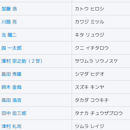
加藤 浩
カトウ ヒロシ
川路 充
カワジ ミツル
北 龍二
キタ リュウジ
国 一太郎
クニ イチタロウ
澤村 宗之助（２世）
サワムラ ソウノスケ
島田 秀雄
シマダ ヒデオ
鈴木 金哉
スズキ キンヤ
高田 浩吉
タカダ コウキチ
田中 忠三郎
タナカ チュウザブロウ
津村 礼司
ツムラ レイジ