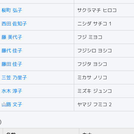
桜町 弘子
サクラマチ ヒロコ
西田 佐知子
ニシダ サチコ 1
藤 美代子
フジ ミヨコ
藤代 佳子
フジシロ ヨシコ
藤田 佳子
フジタ ヨシコ
三笠 乃里子
ミカサ ノリコ
水木 淳子
ミズキ ジュンコ
山路 文子
ヤマジ フミコ 2
人）