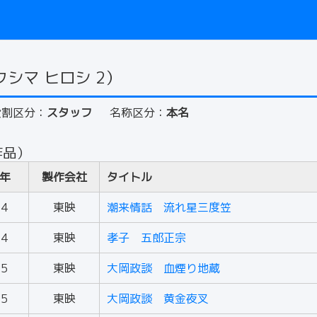
クシマ ヒロシ 2）
役割区分：
スタッフ
名称区分：
本名
作品）
年
製作会社
タイトル
54
東映
潮来情話 流れ星三度笠
54
東映
孝子 五郎正宗
55
東映
大岡政談 血煙り地蔵
55
東映
大岡政談 黄金夜叉