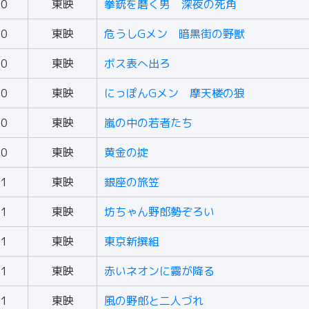
60
東映
拳銃を磨く男 深夜の死角
60
東映
危うしGメン 暗黒街の野獣
60
東映
ボス表へ出ろ
60
東映
にっぽんGメン 摩天楼の狼
60
東映
嵐の中の若者たち
60
東映
黄金の掟
61
東映
銀座の旅笠
61
東映
坊ちゃん野郎勢ぞろい
61
東映
東京新撰組
61
東映
赤いネオンに霧が降る
61
東映
風の野郎と二人づれ