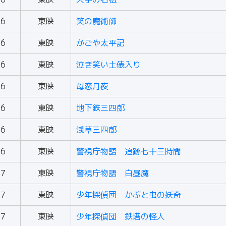
56
東映
笑の魔術師
56
東映
かごや太平記
56
東映
泣き笑い土俵入り
56
東映
母恋月夜
56
東映
地下鉄三四郎
56
東映
浅草三四郎
56
東映
警視庁物語 追跡七十三時間
57
東映
警視庁物語 白昼魔
57
東映
少年探偵団 かぶと虫の妖奇
57
東映
少年探偵団 鉄塔の怪人