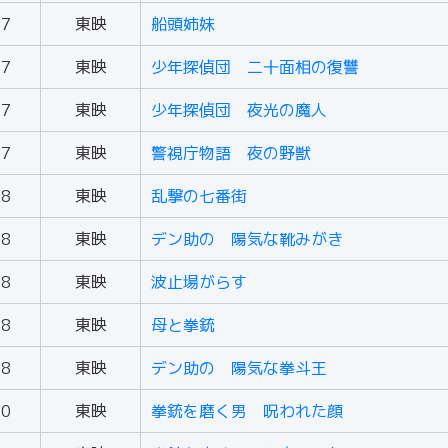
57
東映
船頭姉妹
57
東映
少年探偵団 二十面相の復讐
57
東映
少年探偵団 夜光の魔人
57
東映
警視庁物語 夜の野獣
58
東映
乱撃の七番街
58
東映
デン助の 陽気な靴みがき
58
東映
波止場がらす
58
東映
母と拳銃
58
東映
デン助の 陽気な拳斗王
60
東映
拳銃を磨く男 呪われた顔