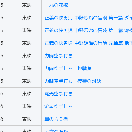
55
東映
十九の花嫁
55
東映
正義の快男児 中野源治の冒険 第一篇 ダ
55
東映
正義の快男児 中野源治の冒険 第二篇 深
55
東映
正義の快男児 中野源治の冒険 完結篇 地
55
東映
力闘空手打ち
55
東映
力闘空手打ち 挑戦鬼
55
東映
力闘空手打ち 復讐の対決
56
東映
電光空手打ち
56
東映
流星空手打ち
56
東映
鼻の六兵衛
56
東映
大学の石松