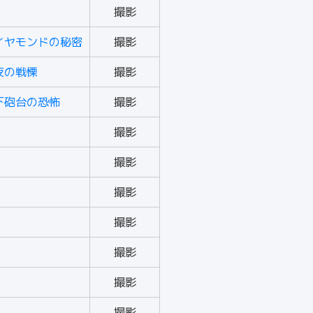
撮影
イヤモンドの秘密
撮影
夜の戦慄
撮影
下砲台の恐怖
撮影
撮影
撮影
撮影
撮影
撮影
撮影
撮影