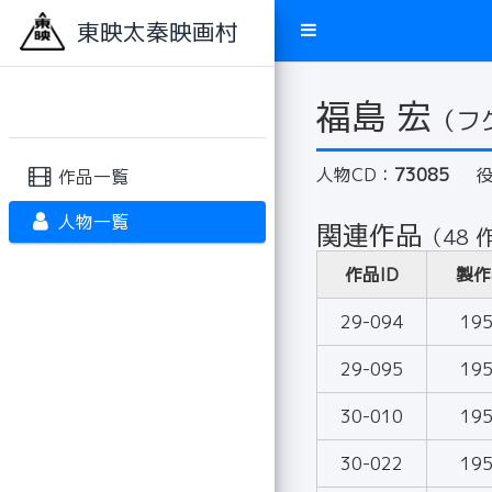
東映太秦映画村
福島 宏
（フ
人物CD：
73085
作品一覧
人物一覧
関連作品
（48 
作品ID
製作
29-094
19
29-095
19
30-010
19
30-022
19