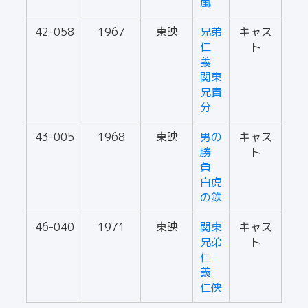
嵐
42-058
1967
東映
兄弟
キャス
仁
ト
義
関東
兄貴
分
43-005
1968
東映
男の
キャス
勝
ト
負
白虎
の鉄
46-040
1971
東映
関東
キャス
兄弟
ト
仁
義
仁侠