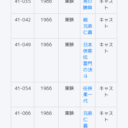
41-035
1966
東映
男の
キャス
勝負
ト
41-042
1966
東映
続
キャス
兄弟
ト
仁義
41-049
1966
東映
日本
キャス
侠客
ト
伝
雷門
の決
斗
41-054
1966
東映
任侠
キャス
柔一
ト
代
41-066
1966
東映
兄弟
キャス
仁
ト
義