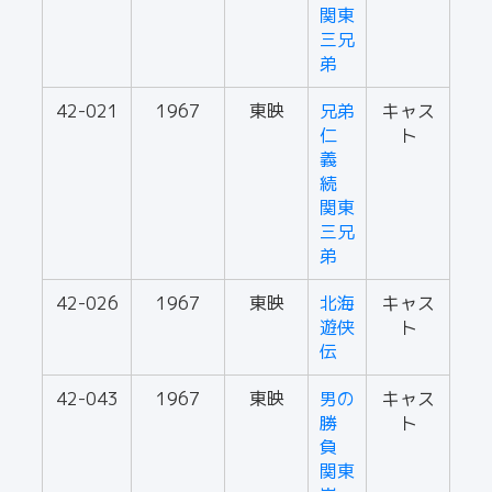
関東
三兄
弟
42-021
1967
東映
兄弟
キャス
仁
ト
義
続
関東
三兄
弟
42-026
1967
東映
北海
キャス
遊侠
ト
伝
42-043
1967
東映
男の
キャス
勝
ト
負
関東