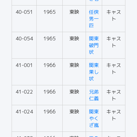
40-051
1965
東映
任侠
キャス
男一
ト
匹
40-054
1965
東映
関東
キャス
破門
ト
状
41-001
1966
東映
関東
キャス
果し
ト
状
41-022
1966
東映
兄弟
キャス
仁義
ト
41-024
1966
東映
関東
キャス
やく
ト
ざ嵐