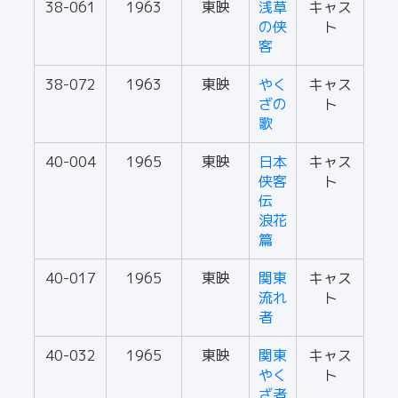
38-061
1963
東映
浅草
キャス
の侠
ト
客
38-072
1963
東映
やく
キャス
ざの
ト
歌
40-004
1965
東映
日本
キャス
侠客
ト
伝
浪花
篇
40-017
1965
東映
関東
キャス
流れ
ト
者
40-032
1965
東映
関東
キャス
やく
ト
ざ者