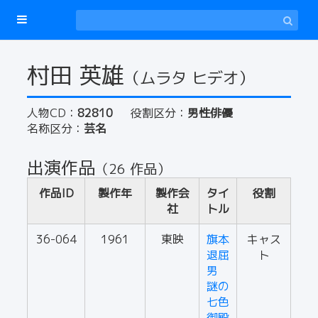
村田 英雄
（ムラタ ヒデオ）
人物CD：
82810
役割区分：
男性俳優
名称区分：
芸名
出演作品
（26 作品）
作品ID
製作年
製作会
タイ
役割
社
トル
36-064
1961
東映
旗本
キャス
退屈
ト
男
謎の
七色
御殿