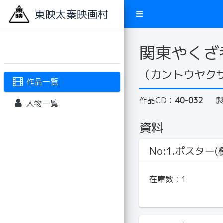
東映太秦映画村
関東やくざ
（カントウヤク
作品一覧
作品CD：
40-032
人物一覧
資料
No:1.ポスター(標
在庫数：
1