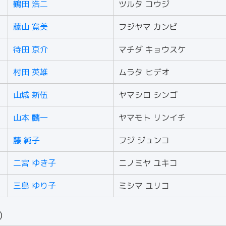
鶴田 浩二
ツルタ コウジ
藤山 寛美
フジヤマ カンビ
待田 京介
マチダ キョウスケ
村田 英雄
ムラタ ヒデオ
山城 新伍
ヤマシロ シンゴ
山本 麟一
ヤマモト リンイチ
藤 純子
フジ ジュンコ
二宮 ゆき子
ニノミヤ ユキコ
三島 ゆり子
ミシマ ユリコ
人）