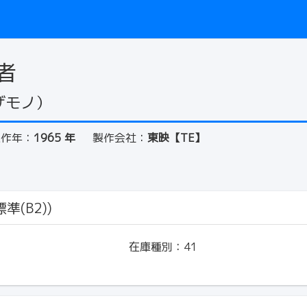
者
ザモノ）
製作年：
1965 年
製作会社：
東映【TE】
準(B2))
在庫種別：
41