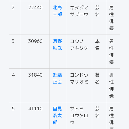
2
22440
北島
キタジマ
芸
男
三郎
サブロウ
名
性
俳
優
3
30960
河野
コウノ
本
男
秋武
アキタケ
名
性
俳
優
4
31840
近藤
コンドウ
芸
男
正臣
マサオミ
名
性
俳
優
5
41110
里見
サトミ
芸
男
浩太
コウタロ
名
性
郎
ウ
俳