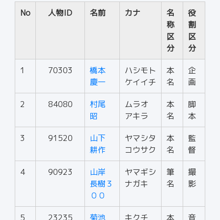
No
人物ID
名前
カナ
名
役
称
割
区
区
分
分
1
70303
橋本
ハシモト
本
企
慶一
ケイイチ
名
画
2
84080
村尾
ムラオ
本
脚
昭
アキラ
名
本
3
91520
山下
ヤマシタ
本
監
耕作
コウサク
名
督
4
90923
山岸
ヤマギシ
筆
撮
長樹３
ナガキ
名
影
００
5
23235
菊池
キクチ
本
音