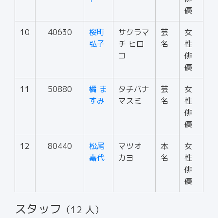
優
10
40630
桜町
サクラマ
芸
女
弘子
チ ヒロ
名
性
コ
俳
優
11
50880
橘 ま
タチバナ
芸
女
すみ
マスミ
名
性
俳
優
12
80440
松尾
マツオ
本
女
嘉代
カヨ
名
性
俳
優
スタッフ
（12 人）