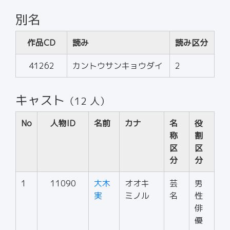
別名
作品CD
読み
読み区分
41262
カントウサンキョウダイ
2
キャスト
（12 人）
No
人物ID
名前
カナ
名
役
称
割
区
区
分
分
1
11090
大木
オオキ
芸
男
実
ミノル
名
性
俳
優