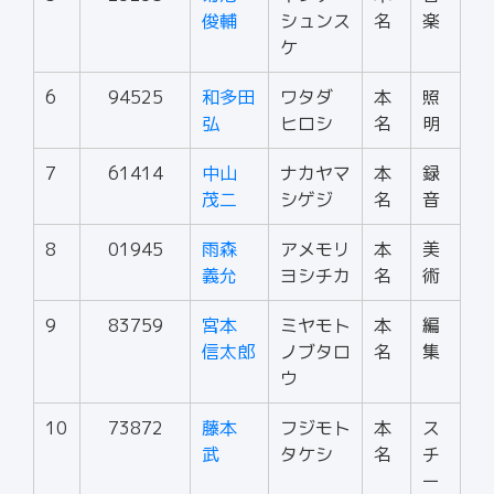
俊輔
シュンス
名
楽
ケ
6
94525
和多田
ワタダ
本
照
弘
ヒロシ
名
明
7
61414
中山
ナカヤマ
本
録
茂二
シゲジ
名
音
8
01945
雨森
アメモリ
本
美
義允
ヨシチカ
名
術
9
83759
宮本
ミヤモト
本
編
信太郎
ノブタロ
名
集
ウ
10
73872
藤本
フジモト
本
ス
武
タケシ
名
チ
ー