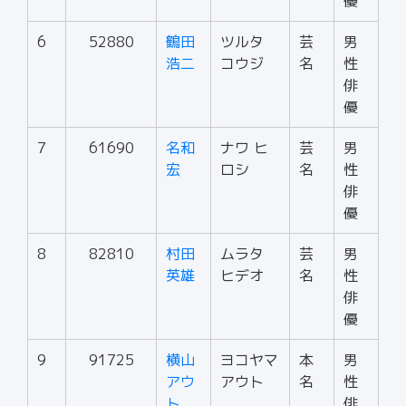
優
6
52880
鶴田
ツルタ
芸
男
浩二
コウジ
名
性
俳
優
7
61690
名和
ナワ ヒ
芸
男
宏
ロシ
名
性
俳
優
8
82810
村田
ムラタ
芸
男
英雄
ヒデオ
名
性
俳
優
9
91725
横山
ヨコヤマ
本
男
アウ
アウト
名
性
ト
俳