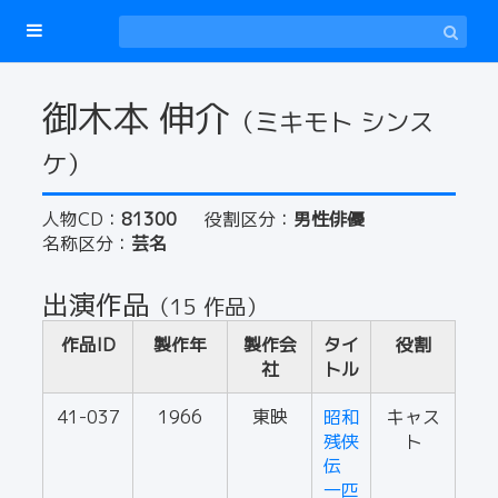
御木本 伸介
（ミキモト シンス
ケ）
人物CD：
81300
役割区分：
男性俳優
名称区分：
芸名
出演作品
（15 作品）
作品ID
製作年
製作会
タイ
役割
社
トル
41-037
1966
東映
昭和
キャス
残侠
ト
伝
一匹