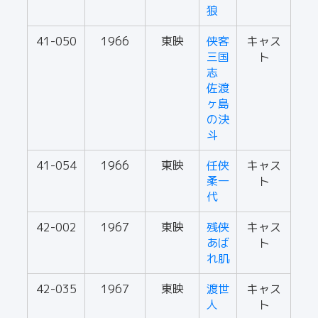
狼
41-050
1966
東映
侠客
キャス
三国
ト
志
佐渡
ヶ島
の決
斗
41-054
1966
東映
任侠
キャス
柔一
ト
代
42-002
1967
東映
残侠
キャス
あば
ト
れ肌
42-035
1967
東映
渡世
キャス
人
ト