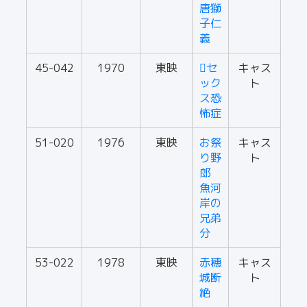
唐獅
子仁
義
45-042
1970
東映
セ
キャス
ック
ト
ス恐
怖症
51-020
1976
東映
お祭
キャス
り野
ト
郎
魚河
岸の
兄弟
分
53-022
1978
東映
赤穂
キャス
城断
ト
絶