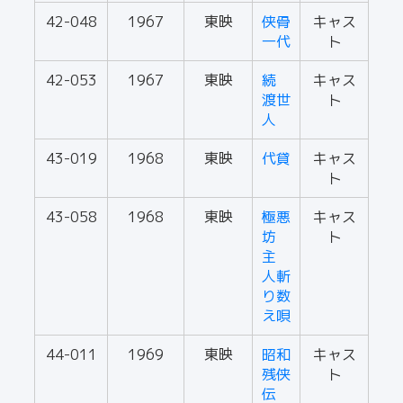
42-048
1967
東映
侠骨
キャス
一代
ト
42-053
1967
東映
続
キャス
渡世
ト
人
43-019
1968
東映
代貸
キャス
ト
43-058
1968
東映
極悪
キャス
坊
ト
主
人斬
り数
え唄
44-011
1969
東映
昭和
キャス
残侠
ト
伝