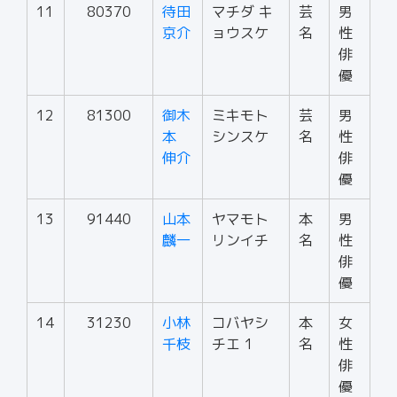
11
80370
待田
マチダ キ
芸
男
京介
ョウスケ
名
性
俳
優
12
81300
御木
ミキモト
芸
男
本
シンスケ
名
性
伸介
俳
優
13
91440
山本
ヤマモト
本
男
麟一
リンイチ
名
性
俳
優
14
31230
小林
コバヤシ
本
女
千枝
チエ 1
名
性
俳
優