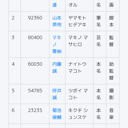
達
オル
名
画
2
92360
山本
ヤマモト
筆
脚
英明
ヒデアキ
名
本
3
80400
マキ
マキノ マ
芸
監
ノ
サヒロ
名
督
雅裕
4
60030
内藤
ナイトウ
本
助
誠
マコト
名
監
督
5
54785
坪井
ツボイ マ
本
撮
誠
コト
名
影
6
23235
菊池
キクチ シ
本
音
俊輔
ュンスケ
名
楽