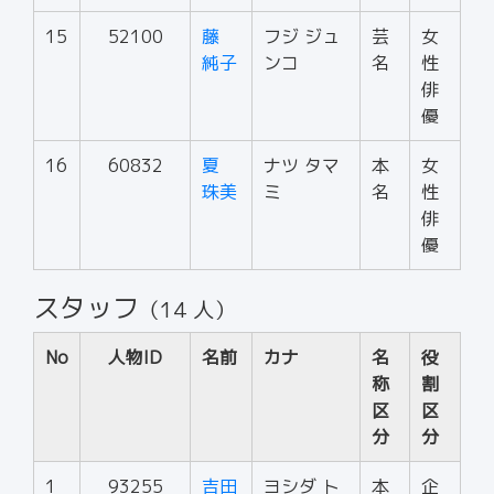
15
52100
藤
フジ ジュ
芸
女
純子
ンコ
名
性
俳
優
16
60832
夏
ナツ タマ
本
女
珠美
ミ
名
性
俳
優
スタッフ
（14 人）
No
人物ID
名前
カナ
名
役
称
割
区
区
分
分
1
93255
吉田
ヨシダ ト
本
企