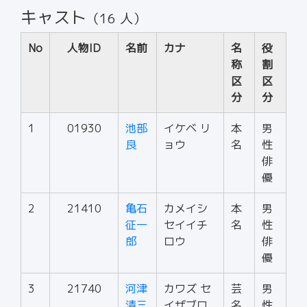
キャスト
（16 人）
No
人物ID
名前
カナ
名
役
称
割
区
区
分
分
1
01930
池部
イケベ リ
本
男
良
ョウ
名
性
俳
優
2
21410
亀石
カメイシ
本
男
征一
セイイチ
名
性
郎
ロウ
俳
優
3
21740
河津
カワズ セ
芸
男
清三
イザブロ
名
性