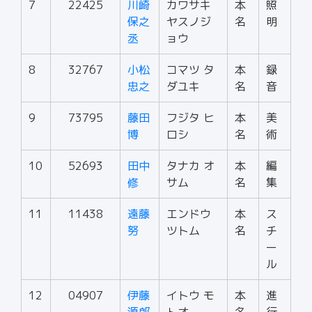
7
22425
川崎
カワサキ
本
照
保之
ヤスノジ
名
明
丞
ョウ
8
32767
小松
コマツ タ
本
録
忠之
ダユキ
名
音
9
73795
藤田
フジタ ヒ
本
美
博
ロシ
名
術
10
52693
田中
タナカ オ
本
編
修
サム
名
集
11
11438
遠藤
エンドウ
本
ス
努
ツトム
名
チ
ー
ル
12
04907
伊藤
イトウ モ
本
進