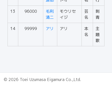
源郎
トオ
名
行
13
96000
毛利
モウリセ
芸
刺
清二
イジ
名
青
14
99999
アリ
アリ
本
主
名
題
歌
© 2026 Toei Uzumasa Eigamura Co.,Ltd.