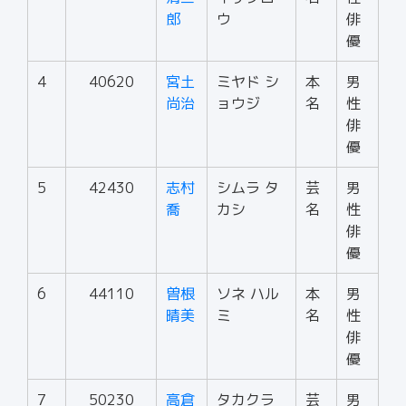
郎
ウ
俳
優
4
40620
宮土
ミヤド シ
本
男
尚治
ョウジ
名
性
俳
優
5
42430
志村
シムラ タ
芸
男
喬
カシ
名
性
俳
優
6
44110
曽根
ソネ ハル
本
男
晴美
ミ
名
性
俳
優
7
50230
高倉
タカクラ
芸
男