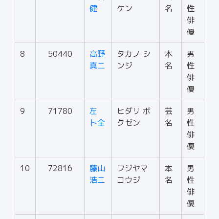
健
ケン
名
性
俳
優
8
50440
高野
タカノ シ
本
男
真二
ンジ
名
性
俳
優
9
71780
左
ヒダリ ボ
芸
男
卜全
クゼン
名
性
俳
優
10
72816
藤山
フジヤマ
本
男
浩二
コウジ
名
性
俳
優