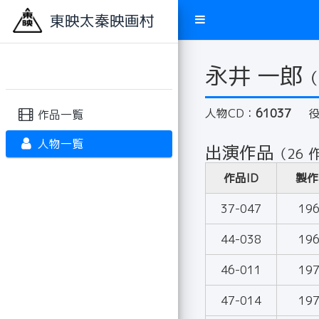
東映太秦映画村
永井 一郎
（
人物CD：
61037
作品一覧
人物一覧
出演作品
（26 
作品ID
製作
37-047
19
44-038
19
46-011
19
47-014
19