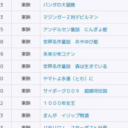
73
東映
パンダの大冒険
73
東映
マジンガーＺ対デビルマン
75
東映
アンデルセン童話 にんぎょ姫
78
東映
世界名作童話 おやゆび姫
79
東映
未来少年コナン
80
東映
世界名作童話 森は生きている
80
東映
ヤマトよ永遠（とわ）に
80
東映
サイボーグ００９ 超銀河伝説
82
東映
１０００年女王
83
東映
まんが イソップ物語
83
東映
パタリロ！ スターダスト計画