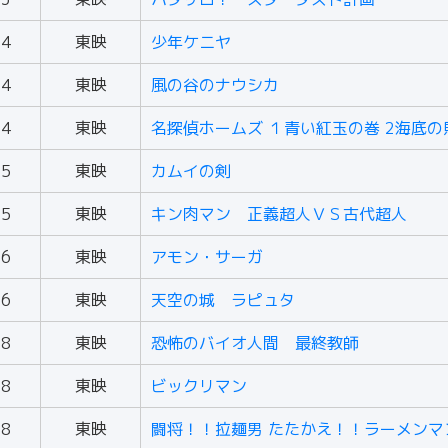
84
東映
少年ケニヤ
84
東映
風の谷のナウシカ
84
東映
名探偵ホームズ １青い紅玉の巻 2海底の
85
東映
カムイの剣
85
東映
キン肉マン 正義超人ＶＳ古代超人
86
東映
アモン・サーガ
86
東映
天空の城 ラピュタ
88
東映
恐怖のバイオ人間 最終教師
88
東映
ビックリマン
88
東映
闘将！！拉麺男 たたかえ！！ラーメンマ