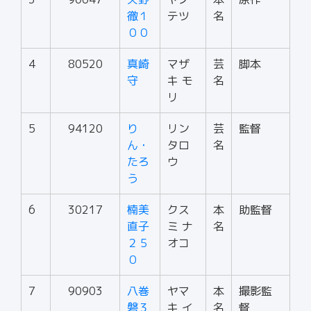
徹１
テツ
名
００
4
80520
真崎
マザ
芸
脚本
守
キ モ
名
リ
5
94120
り
リン
芸
監督
ん・
タロ
名
たろ
ウ
う
6
30217
楠美
クス
本
助監督
直子
ミ ナ
名
２５
オコ
０
7
90903
八巻
ヤマ
本
撮影監
磐３
キ イ
名
督