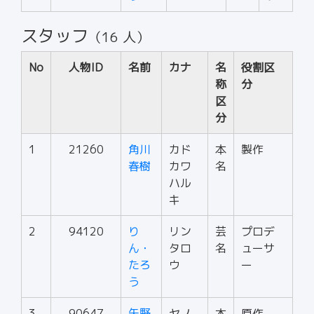
スタッフ
（16 人）
No
人物ID
名前
カナ
名
役割区
称
分
区
分
1
21260
角川
カド
本
製作
春樹
カワ
名
ハル
キ
2
94120
り
リン
芸
プロデ
ん・
タロ
名
ューサ
たろ
ウ
ー
う
3
90647
矢野
ヤノ
本
原作