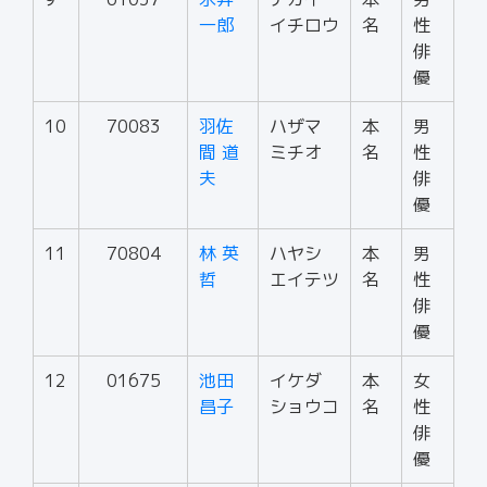
一郎
イチロウ
名
性
俳
優
10
70083
羽佐
ハザマ
本
男
間 道
ミチオ
名
性
夫
俳
優
11
70804
林 英
ハヤシ
本
男
哲
エイテツ
名
性
俳
優
12
01675
池田
イケダ
本
女
昌子
ショウコ
名
性
俳
優