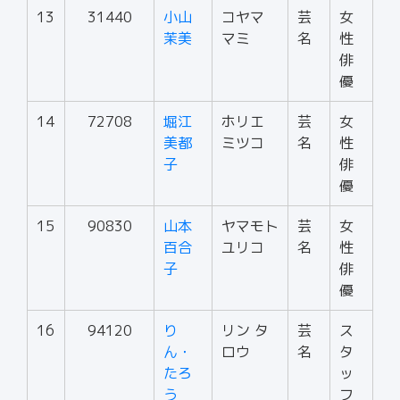
13
31440
小山
コヤマ
芸
女
茉美
マミ
名
性
俳
優
14
72708
堀江
ホリエ
芸
女
美都
ミツコ
名
性
子
俳
優
15
90830
山本
ヤマモト
芸
女
百合
ユリコ
名
性
子
俳
優
16
94120
り
リン タ
芸
ス
ん・
ロウ
名
タ
たろ
ッ
う
フ