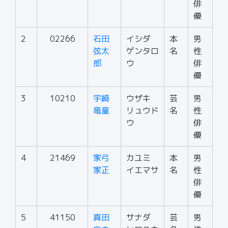
俳
優
2
02266
石田
イシダ
本
男
弦太
ゲンタロ
名
性
郎
ウ
俳
優
3
10210
宇崎
ウザキ
芸
男
竜童
リュウド
名
性
ウ
俳
優
4
21469
家弓
カユミ
本
男
家正
イエマサ
名
性
俳
優
5
41150
真田
サナダ
芸
男