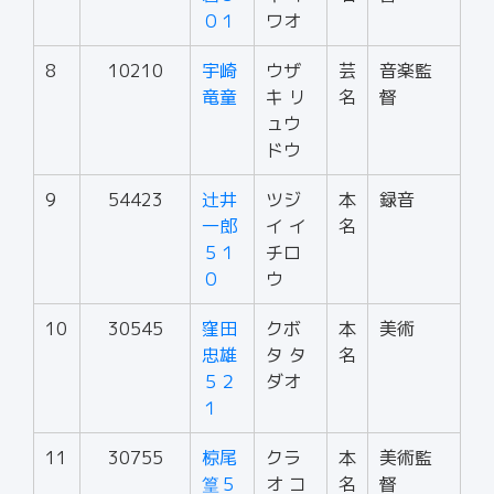
０１
ワオ
8
10210
宇崎
ウザ
芸
音楽監
竜童
キ リ
名
督
ュウ
ドウ
9
54423
辻井
ツジ
本
録音
一郎
イ イ
名
５１
チロ
０
ウ
10
30545
窪田
クボ
本
美術
忠雄
タ タ
名
５２
ダオ
１
11
30755
椋尾
クラ
本
美術監
篁５
オ コ
名
督