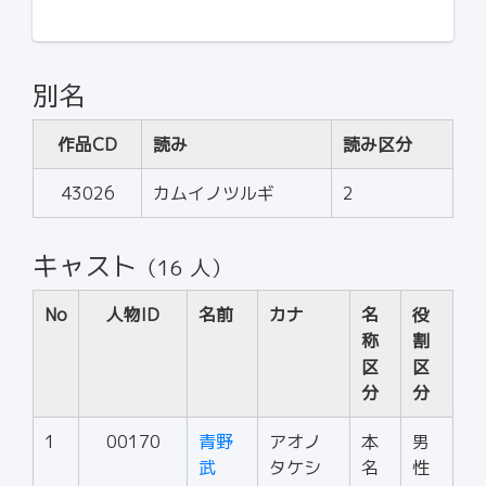
別名
作品CD
読み
読み区分
43026
カムイノツルギ
2
キャスト
（16 人）
No
人物ID
名前
カナ
名
役
称
割
区
区
分
分
1
00170
青野
アオノ
本
男
武
タケシ
名
性