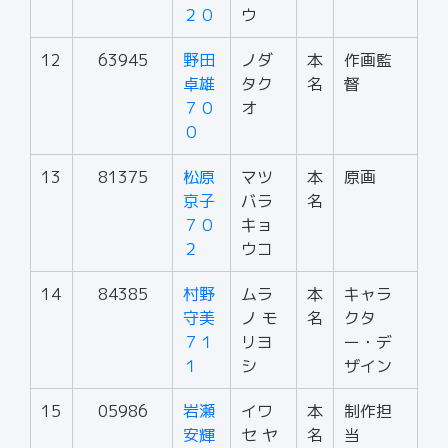
２０
ウ
12
63945
野田
ノダ
本
作画監
卓雄
タク
名
督
７０
オ
０
13
81375
松原
マツ
本
原画
京子
バラ
名
７０
キョ
２
ウコ
14
84385
村野
ムラ
本
キャラ
守美
ノ モ
名
クタ
７１
リヨ
ー・デ
１
シ
ザイン
15
05986
岩瀬
イワ
本
制作担
安輝
セ ヤ
名
当