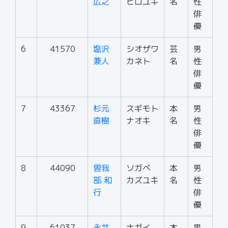
広之
ヒロユキ
名
性
俳
優
6
41570
塩沢
シオザワ
芸
男
兼人
カネト
名
性
俳
優
7
43367
杉元
スギモト
本
男
直樹
ナオキ
名
性
俳
優
8
44090
曽我
ソガベ
本
男
部 和
カズユキ
名
性
行
俳
優
9
61037
永井
ナガイ
本
男